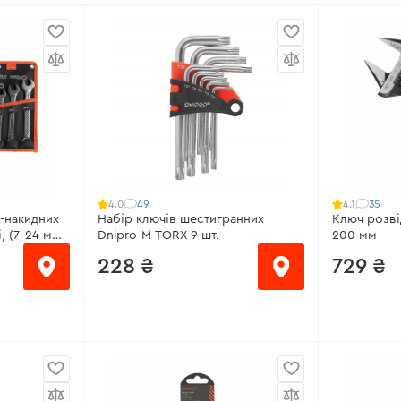
Розмір:
10 мм
від 166 ₴
Матеріал:
Хром-ванадієва сталь
накидні,
Розмір ква
Покриття:
Сатин-хром
Діапазон к
Гарантія:
довічна
8 шт.
220 Нм
Всі характеристики
>
єва сталь
Довжина:
5
Наявність 
Всі характ
49
35
4.0
4.1
-накидних
Набір ключів шестигранних
Ключ розві
, (7-24 мм)
Dnipro-M TORX 9 шт.
200 мм
228 ₴
729 ₴
Розмір:
T10-T50
від 49 ₴/
Матеріал:
сталь 6150CR-V
й
Ширина ро