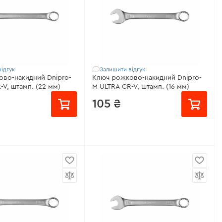
Матеріал:
Cr-V (хром-ванадій)
вічна
Крок тріскачки:
5°
еристики
>
Діапазон довжини:
180-230 мм
Всі характеристики
>
ідгук
Залишити відгук
во-накидний Dnipro-
Ключ рожково-накидний Dnipro-
-V, штамп. (22 мм)
M ULTRA CR-V, штамп. (16 мм)
105 ₴
 мм
Розмір:
16 мм
ром-ванадієва сталь
Матеріал:
Хром-ванадієва сталь
Сатин-хром
Покриття:
Сатин-хром
вічна
Гарантія:
довічна
еристики
>
Всі характеристики
>