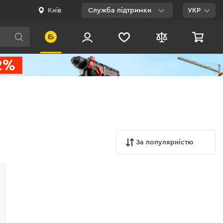
Київ
Служба підтримки
УКР
Viber
WhatsApp
Telegram
Facebook
E-mail
За популярністю
0 800 200 500
Безкоштовно по
Україні