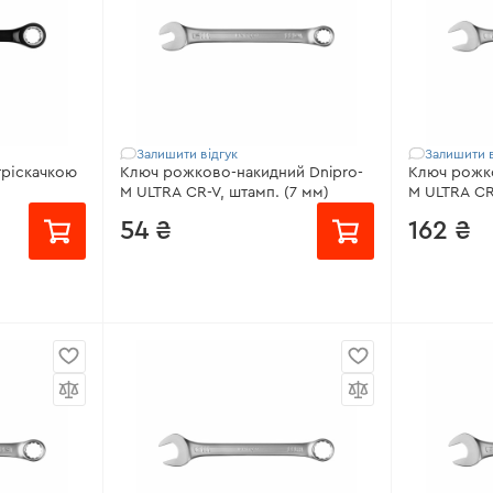
єва сталь
Матеріал:
Cr-V (хром-ванадій)
Гарантія:
до
Крок тріскачки:
5°
Всі характ
Кількість зубців тріскачки:
72
зубці
Всі характеристики
>
Залишити відгук
Залишити в
тріскачкою
Ключ рожково-накидний Dnipro-
Ключ рожко
M ULTRA CR-V, штамп. (7 мм)
M ULTRA CR
54 ₴
162 ₴
Розмір:
7 мм
Розмір:
22
єва сталь
Матеріал:
Хром-ванадієва сталь
Матеріал:
Х
йне
Покриття:
Сатин-хром
Покриття:
Гарантія:
довічна
Гарантія:
до
Всі характеристики
>
Всі характ