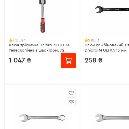
Матеріал:
Хром-ванаді
Крок тріскачки:
2,5°
Покриття:
Сатин-хром
Всі характеристики
>
Гарантія:
довічна
Всі характеристики
>
24
3
4.5
5.0
Ключ-тріскачка Dnipro-M ULTRA
Ключ комбінований з 
телескопічна з шарніром, 72
Dnipro-M ULTRA 13 мм
зубці, 1/2
1 047 ₴
258 ₴
Розмір:
13 мм
від 70 ₴/місяць
Матеріал:
Хром-ванаді
Розмір квадрату:
1/2"
Покриття:
Антикорозі
Матеріал:
Cr-V (хром-ванадій)
Крок тріскачки:
2,5°
Крок тріскачки:
5°
Всі характеристики
>
Діапазон довжини:
330-470 мм