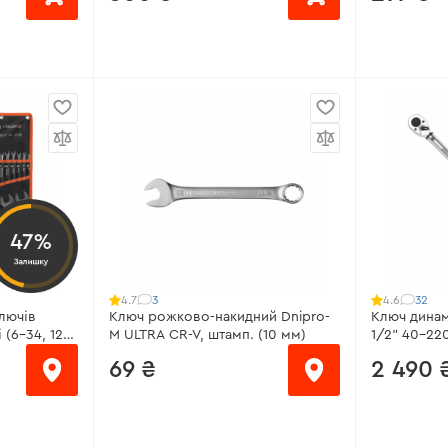
Розмір:
15
від 38 ₴/місяць
єва сталь
Матеріал:
Х
Розмір:
27 мм
Покриття:
Матеріал:
Хром-ванадієва сталь
Крок тріск
Покриття:
Сатин-хром
Всі характ
Гарантія:
довічна
47%
Залишку
Всі характеристики
>
3
32
4.7
4.6
лючів
Ключ рожково-накидний Dnipro-
Ключ дина
 (6-34, 12-
M ULTRA CR-V, штамп. (10 мм)
1/2" 40-22
69 ₴
2 490 