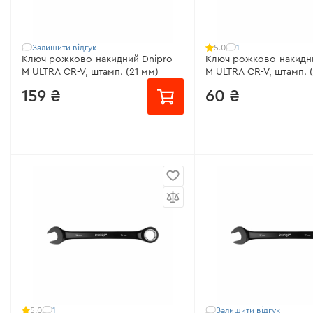
Всі характеристики
>
Залишити відгук
1
5.0
Ключ рожково-накидний Dnipro-
Ключ рожково-накидни
M ULTRA CR-V, штамп. (21 мм)
M ULTRA CR-V, штамп. 
159 ₴
60 ₴
Розмір:
21 мм
Розмір:
9 мм
Матеріал:
Хром-ванадієва сталь
Матеріал:
Хром-ванаді
Покриття:
Сатин-хром
Покриття:
Сатин-хром
Гарантія:
довічна
Гарантія:
довічна
Всі характеристики
>
Всі характеристики
>
1
Залишити відгук
5.0