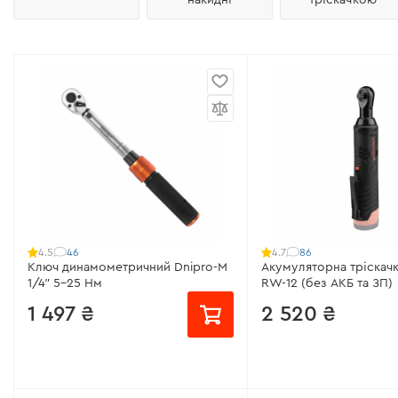
46
86
4.5
4.7
Ключ динамометричний Dnipro-M
Акумуляторна тріскачк
1/4" 5-25 Нм
RW-12 (без АКБ та ЗП)
1 497 ₴
2 520 ₴