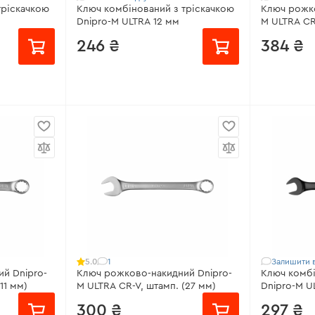
тріскачкою
Ключ комбінований з тріскачкою
Ключ рожко
Dnipro-M ULTRA 12 мм
M ULTRA CR
246 ₴
384 ₴
Розмір:
12 мм
від 48 ₴/
Матеріал:
Хром-ванадієва сталь
Розмір:
30
Покриття:
Антикорозійне
єва сталь
Матеріал:
Х
Крок тріскачки:
2,5°
йне
Покриття:
Всі характеристики
>
Гарантія:
до
Всі характ
1
Залишити в
5.0
й Dnipro-
Ключ рожково-накидний Dnipro-
Ключ комбі
11 мм)
M ULTRA CR-V, штамп. (27 мм)
Dnipro-M U
300 ₴
297 ₴