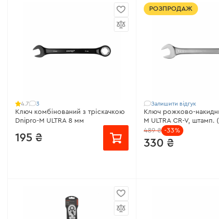
від 100 ₴/місяць
від 168 ₴/місяць
РОЗПРОДАЖ
Розмір квадрату:
1/4"
Напруга акумулятора:
Діапазон крутного моменту:
5-25
Максимальний крутний
Нм
45 Нм
Довжина:
265 мм
Кількість обертів:
0 - 
Наявність кейсу:
є
Посадочне місце:
3/8"
Всі характеристики
>
Всі характеристики
>
3
Залишити відгук
4.7
Ключ комбінований з тріскачкою
Ключ рожково-накидни
Dnipro-M ULTRA 8 мм
M ULTRA CR-V, штамп. 
489 ₴
-33%
195 ₴
330 ₴
Розмір:
8 мм
від 41 ₴/місяць
Матеріал:
Хром-ванадієва сталь
Розмір:
34 мм
Покриття:
Антикорозійне