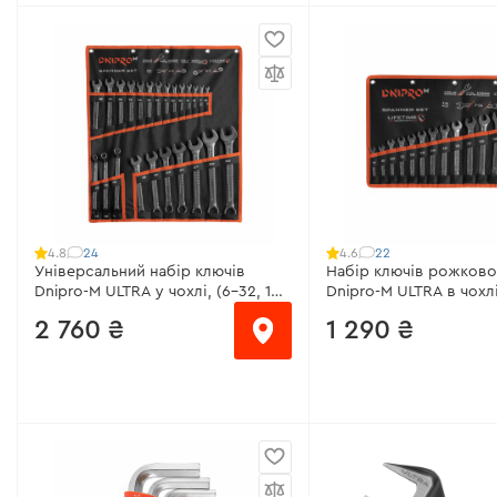
Розмір:
11 мм
від 220 ₴/місяць
Матеріал:
Хром-ванадієва сталь
Тип:
ріжково-накидні, 
Покриття:
Сатин-хром
гайкові
Технологія виробництва:
Холодне
Кількість в упаковці:
2
штампування
Матеріал:
Хром-ванаді
Всі характеристики
>
Гарантія:
довічна
Всі характеристики
>
24
22
4.8
4.6
Універсальний набір ключів
Набір ключів рожково
Dnipro-M ULTRA у чохлі, (6-32, 12-
Dnipro-M ULTRA в чохлі
17 мм) 24 шт.
14 шт.
2 760 ₴
1 290 ₴
від 184 ₴/місяць
від 86 ₴/місяць
Тип:
ріжково-накидні, накидні
Тип:
Рожково-накидни