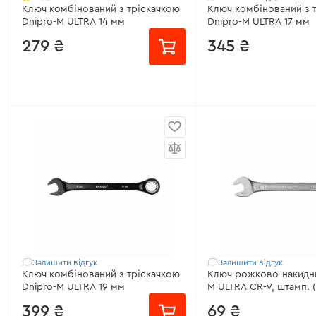
Ключ комбінований з тріскачкою
Ключ комбінований з 
Dnipro-M ULTRA 14 мм
Dnipro-M ULTRA 17 мм
279 ₴
345 ₴
Розмір:
14 мм
від 43 ₴/місяць
Матеріал:
Хром-ванадієва сталь
Розмір:
17 мм
Покриття:
Антикорозійне
Матеріал:
Хром-ванаді
Крок тріскачки:
2,5°
Покриття:
Антикорозі
Всі характеристики
>
Крок тріскачки:
2,5°
Всі характеристики
>
Залишити відгук
Залишити відгук
Ключ комбінований з тріскачкою
Ключ рожково-накидни
Dnipro-M ULTRA 19 мм
M ULTRA CR-V, штамп. (
399 ₴
69 ₴