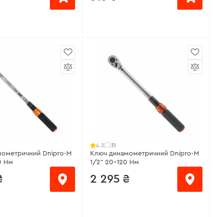
 мм
від 39 ₴/місяць
ром-ванадієва сталь
Розмір:
16 мм
Антикорозійне
Матеріал:
Хром-ванадієва сталь
ачки:
2,5°
Покриття:
Антикорозійне
еристики
>
Крок тріскачки:
2,5°
Всі характеристики
>
31
4.3
мометричний Dnipro-M
Ключ динамометричний Dnipro-M
0 Нм
1/2" 20-120 Нм
₴
2 295 ₴