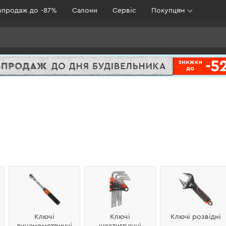
зпродаж до -87%
Салони
Сервіс
Покупцям
Ключі
Ключі
Ключі розвідні
динамометричні
шестигранні