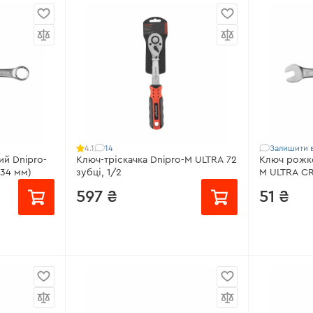
від 147 ₴/місяць
від 55 ₴/
12 В
Тип:
Комбіновані
Тип:
Рожко
 момент:
Кількість в упаковці:
8 шт.
Кількість в
Матеріал:
Хром-ванадієва сталь
Матеріал:
Х
250 об/хв
Кількість зубців тріскачки:
Гарантія:
до
72Т/144Р
Всі характ
Всі характеристики
>
14
Залишити в
4.1
й Dnipro-
Ключ-тріскачка Dnipro-M ULTRA 72
Ключ рожко
(34 мм)
зубці, 1/2
M ULTRA CR
597 ₴
51 ₴
Розмір:
6 
від 40 ₴/місяць
Матеріал:
Х
Розмір квадрату:
1/2"
Покриття: