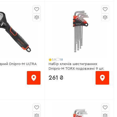
/місяць
від 153 ₴/місяць
драту:
1/2"
Розмір квадрату:
1/2"
рутного моменту:
40-
Діапазон крутного моменту:
20-
120 Нм
20 мм
Довжина:
420 мм
кейсу:
є
Наявність кейсу:
є
еристики
>
Всі характеристики
>
18
3.9
дний Dnipro-M ULTRA
Набір ключів шестигранних
Dnipro-M TORX подовжені 9 шт.
261 ₴
Розмір:
T10-T50
місяць
Матеріал:
сталь 6150CR-V
зведення:
39 мм