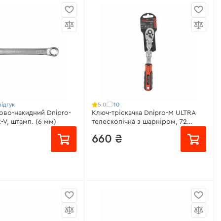
місяць
від 72 ₴/місяць
во-накидний
Ширина розведення:
50 мм
 упаковці:
10 шт.
Матеріал:
сталь 40CR-V
ром-ванадієва сталь
Покриття:
антикорозійне
вічна
Довжина:
250 мм
еристики
>
Всі характеристики
>
ідгук
10
5.0
во-накидний Dnipro-
Ключ-тріскачка Dnipro-M ULTRA
-V, штамп. (6 мм)
телескопічна з шарніром, 72
зубці, 1/4
660 ₴
мм
від 44 ₴/місяць
ром-ванадієва сталь
Розмір квадрату:
1/4"
Сатин-хром