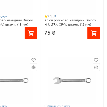
ідгук
1
5.0
во-накидний Dnipro-
Ключ рожково-накидний Dnipro-
-V, штамп. (18 мм)
M ULTRA CR-V, штамп. (12 мм)
75 ₴
 мм
Розмір:
12 мм
ром-ванадієва сталь
Матеріал:
Хром-ванадієва сталь
Сатин-хром
Покриття:
Сатин-хром
вічна
Гарантія:
довічна
еристики
>
Всі характеристики
>
ідгук
Залишити відгук