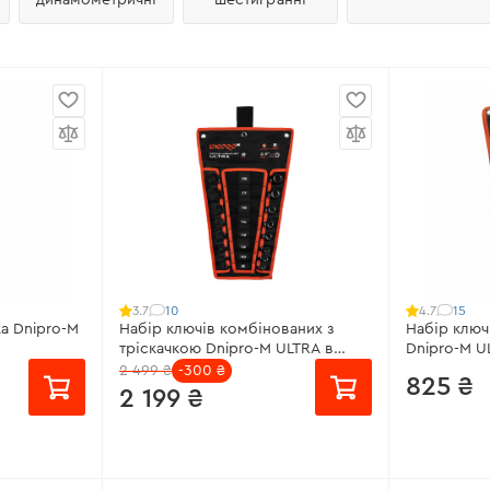
10
15
3.7
4.7
а Dnipro-M
Набір ключів комбінованих з
Набір ключ
тріскачкою Dnipro-M ULTRA в
Dnipro-M UL
чохлі (8-19 мм) 8 шт.
10 шт.
2 499 ₴
-300 ₴
825 ₴
2 199 ₴