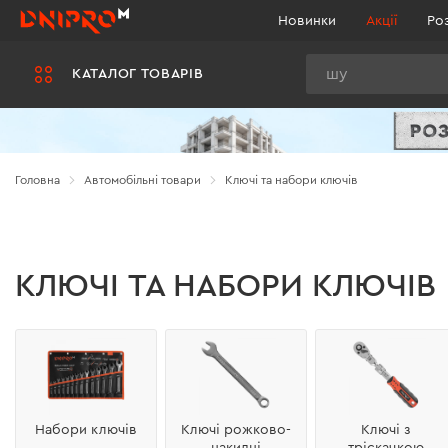
Новинки
Акції
Ро
Пошук
КАТАЛОГ ТОВАРІВ
Головна
Автомобільні товари
Ключі та набори ключів
КЛЮЧІ ТА НАБОРИ КЛЮЧІВ
Набори ключів
Ключі рожково-
Ключі з
накидні
тріскачкою