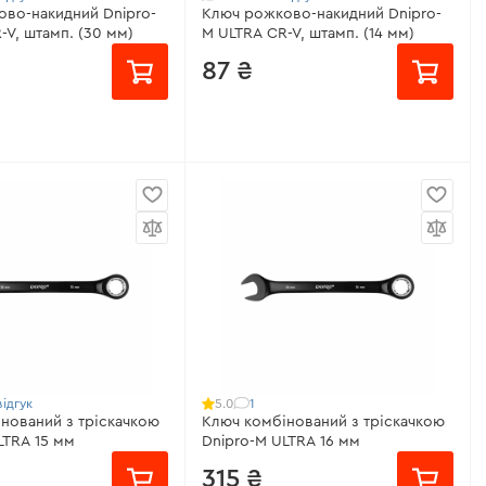
во-накидний Dnipro-
Ключ рожково-накидний Dnipro-
-V, штамп. (30 мм)
M ULTRA CR-V, штамп. (14 мм)
87 ₴
Розмір:
14 мм
місяць
Матеріал:
Хром-ванадієва сталь
 мм
Покриття:
Сатин-хром
ром-ванадієва сталь
Гарантія:
довічна
Сатин-хром
Всі характеристики
>
вічна
еристики
>
ідгук
1
5.0
нований з тріскачкою
Ключ комбінований з тріскачкою
LTRA 15 мм
Dnipro-M ULTRA 16 мм
315 ₴