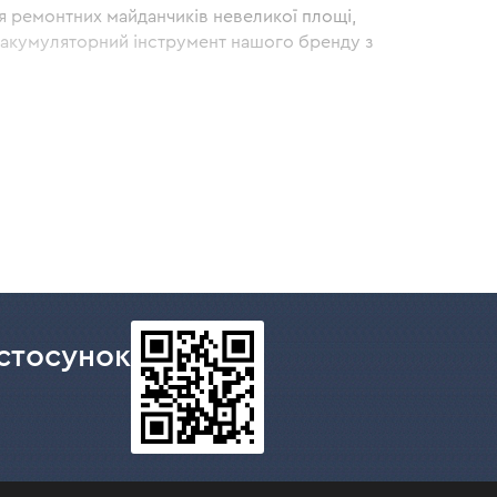
я ремонтних майданчиків невеликої площі,
ий акумуляторний інструмент нашого бренду з
омплекті до нього надаються насадки у
і точкової обробки деталей, роботи у
завдань.
час роботи.
сті.
стосунок