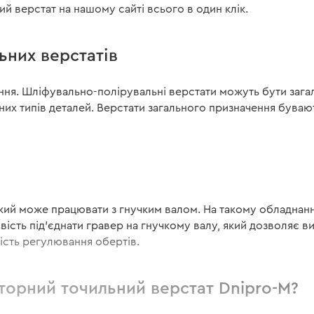
 верстат на нашому сайті всього в один клік.
ьних верстатів
ання. Шліфувально-полірувальні верстати можуть бути зага
их типів деталей. Верстати загального призначення буваю
кий може працювати з гнучким валом. На такому обладнанн
вість під'єднати гравер на гнучкому валу, який дозволяє 
ість регулювання обертів.
торний точильний верстат Dnipro-M?