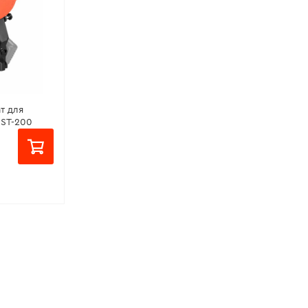
т для
DST-200
8 В
круга:
108
круга:
3,2