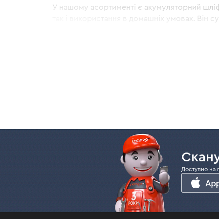
У нашому асортименті є акумуляторний шліф
так і використання в домашніх умовах. Він 
20-вольтової лінійки, то можете використову
вигляді абразивних і полірувальних дисків.
До переваг нашого шліфувально-поліруваль
Гнучкий вал з гравером. Його можна пі
важкодоступних місцях.
Регулятор обертів. Він дозволяє задати
Іскрозахисні екрани. Вони допомагають за
З більш докладними характеристиками можна 
Купити акумуляторний точильний верстат в У
Скану
Доступно на 