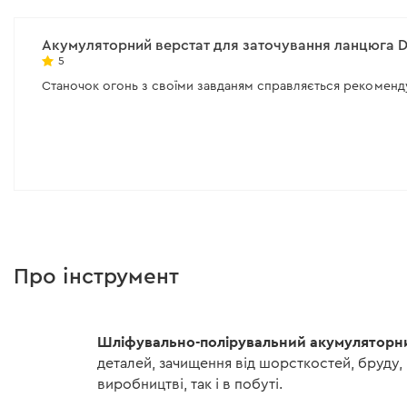
мм
мм
Тип двигуна:
щітковий
Кут повороту супорта
Акумуляторний верстат для заточування ланцюга 
5
Всі характеристики
>
Всі характеристики
>
Станочок огонь з своїми завданям справляється рекоменд
Про інструмент
Шліфувально-полірувальний акумуляторн
деталей, зачищення від шорсткостей, бруду, 
виробництві, так і в побуті.