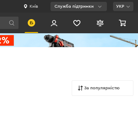
Київ
Служба підтримки
УКР
Viber
WhatsApp
Telegram
Facebook
E-mail
За популярністю
0 800 200 500
Безкоштовно по
Україні