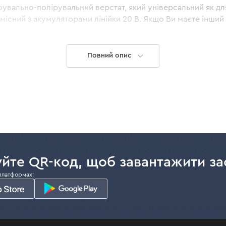
увально-полірувальний верстат, який універсальний як дл
сумісний з акумуляторами лінійки 20 В. Якщо Ви маєте інш
вати акумулятор від нього і для точильного верстата. У к
Повний опис
ного акумуляторного верстата можна віднести:
дключити до верстата для шліфування невеликих поверхонь 
 швидкість обертання насадки для виконання певного типу 
хистити від іскор і частинок матеріалу, які вилітають під 
ознайомитися у відповідній картці товару.
країні можна прямо на сайті або в нашій мережі майстерно
йте QR-код, щоб завантажити за
платформах: