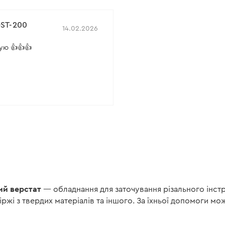
:
35°
DST-200
14.02.2026
ую 👍👍👍
ий верстат
— обладнання для заточування різального інст
іржі з твердих матеріалів та іншого. За їхньої допомоги м