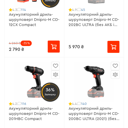
Залишку
114
45
4.3
4.9
Акумуляторний дриль-
Акумуляторний дриль-
шуруповерт Dnipro-M CD-
шуруповерт Dnipro-M CD-
12CX Compact
202BC ULTRA (без АКБ і
ЗП)
4 260 ₴
-35%
5 970 ₴
2 790 ₴
36%
Залишку
116
140
4.2
4.4
Акумуляторний дриль-
Акумуляторний дриль-
шуруповерт Dnipro-M CD-
шуруповерт Dnipro-M CD-
201HBC Compact
200BC ULTRA (2021) (без
АКБ та ЗП)