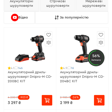
Акумуляторні
Стрічкові
Мережеві
шуруповерти
шуруповерти
шуруповерти
Відео
За популярністю
56%
Залишку
146
16
4.1
4.9
Акумуляторний дриль-
Акумуляторний дриль-
шуруповерт Dnipro-M CD-
шуруповерт Dnipro-M CD-
200BC KIT
204BC KIT
4 200 ₴
-903 ₴
2 985 ₴
-26%
3 297 ₴
2 199 ₴