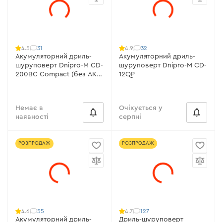
31
32
4.5
4.9
Акумуляторний дриль-
Акумуляторний дриль-
шуруповерт Dnipro-M CD-
шуруповерт Dnipro-M CD-
200BC Compact (без АКБ
12QP
та ЗП)
Немає в
Очікується у
наявності
серпні
РОЗПРОДАЖ
РОЗПРОДАЖ
55
127
4.6
4.7
Акумуляторний дриль-
Дриль-шуруповерт