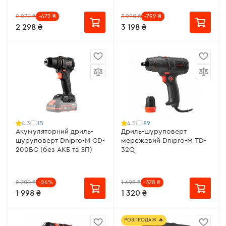
2 970 ₴
-672 ₴
3 990 ₴
-792 ₴
2 298 ₴
3 198 ₴
15
89
4.3
4.5
Акумуляторний дриль-
Дриль-шуруповерт
шуруповерт Dnipro-M CD-
мережевий Dnipro-M TD-
200BC (без АКБ та ЗП)
32Q
2 700 ₴
-26%
1 698 ₴
-378 ₴
1 998 ₴
1 320 ₴
РОЗПРОДАЖ 🔥