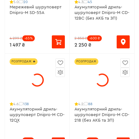
20
45
5.0
4.3
Мережевий шуруповерт
Акумуляторний дриль-
Dnipro-M SD-55A
шуруповерт Dnipro-M СD-
12BC (Без АКБ та ЗП)
4 299 ₴
-65%
2 850 ₴
-600 ₴
1 497 ₴
2 250 ₴
РОЗПРОДАЖ 🔥
РОЗПРОДАЖ
138
88
4.6
4.2
Акумуляторний дриль-
Акумуляторний дриль-
шуруповерт Dnipro-M CD-
шуруповерт Dnipro-M CD-
12QX
218 (без АКБ та ЗП)