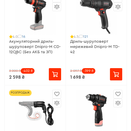
16
121
4.0
4.5
Акумуляторний дриль-
Дриль-шуруповерт
шуруповерт Dnipro-M CD-
мережевий Dnipro-M TD-
12QBC (Без АКБ та ЗП)
42
3 000 ₴
-402 ₴
2 097 ₴
-399 ₴
2 598 ₴
1 698 ₴
РОЗПРОДАЖ