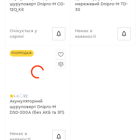
шуруповерт Dnipro-M CD-
мережевий Dnipro-M TD-
12Q Kit
30
Очікується у
Немає в
серпні
наявності
РОЗПРОДАЖ
22
4.6
Акумуляторний
шуруповерт Dnipro-M
DSD-200A (без АКБ та ЗП)
Немає в
наявності