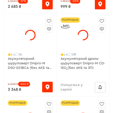
4 260 ₴
-37%
1 350 ₴
-26%
2 685 ₴
999 ₴
РОЗПРОДАЖ
16
139
4.4
4.6
Акумуляторний
Акумуляторний дриль-
шуруповерт Dnipro-M
шуруповерт Dnipro-M CD-
DSD-201BCA (без АКБ та
12Q (без АКБ та ЗП)
ЗП)
4 200 ₴
-852 ₴
Очікується у
3 348 ₴
серпні
РОЗПРОДАЖ
РОЗПРОДАЖ