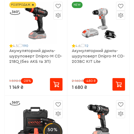
РОЗПРОДАЖ 🔥
NEW
190
12
4.5
4.6
Акумуляторний дриль-
Акумуляторний дриль-
шуруповерт Dnipro-M CD-
шуруповерт Dnipro-M CD-
218Q (без АКБ та ЗП)
203BC KIT Lite
1 590 ₴
-28%
2 160 ₴
-480 ₴
1 149 ₴
1 680 ₴
50%