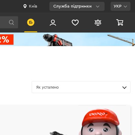
Київ
Служба підтримки
УКР
Viber
WhatsApp
Telegram
Facebook
E-mail
Як усталено
0 800 200 500
Безкоштовно по
Україні