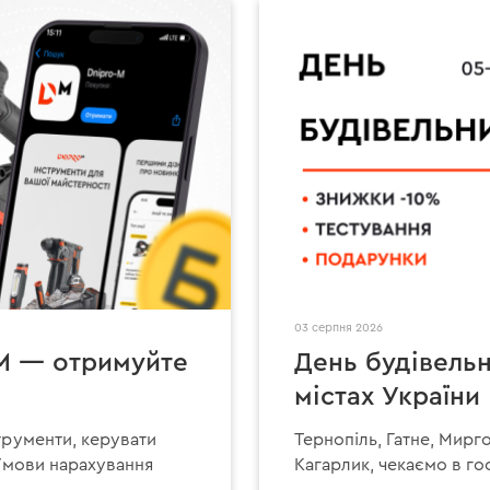
03 серпня 2026
-M — отримуйте
День будівельн
містах України
трументи, керувати
Тернопіль, Гатне, Мирг
 Умови нарахування
Кагарлик, чекаємо в гос