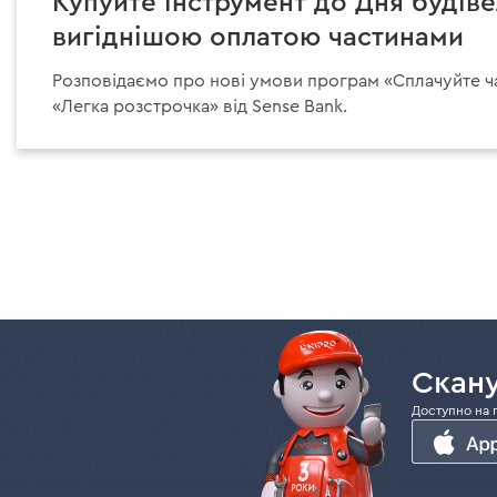
Купуйте інструмент до Дня будів
вигіднішою оплатою частинами
Розповідаємо про нові умови програм «Сплачуйте ч
«Легка розстрочка» від Sense Bank.
Скану
Доступно на 