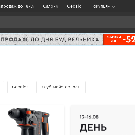
зпродаж до -87%
Салони
Сервіс
Покупцям
Сервіси
Клуб Майстерності