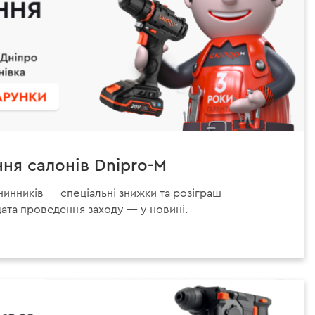
ня салонів Dnipro-M
нинників — спеціальні знижки та розіграш
дата проведення заходу — у новині.