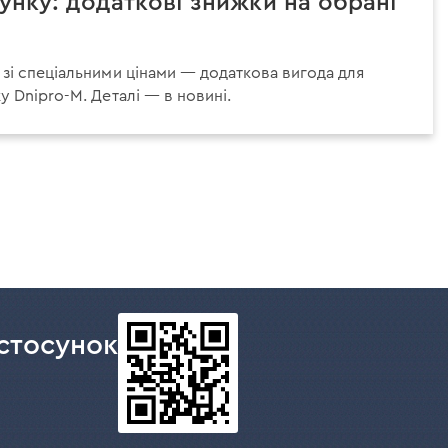
сунку: додаткові знижки на обрані
зі спеціальними цінами — додаткова вигода для
у Dnipro-M. Деталі — в новині.
ння
нка
стосунок