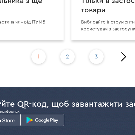
ельника з ще
Тільки в засто
товари
астинами» від ПУМБ і
Вибирайте інструменти 
користувачів застосунк
Перша
Оста
1
2
3
сторінка
сторі
йте QR-код, щоб завантажити за
платформах: