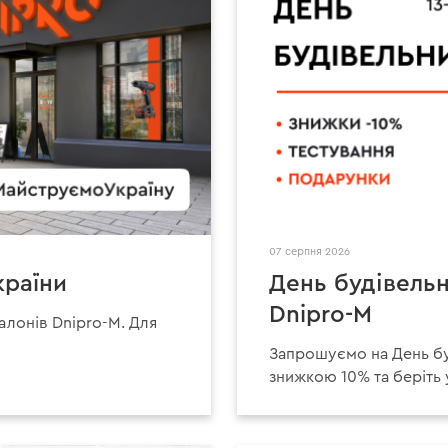
07 серпня 2026
країни
День будівельн
Dnipro-M
алонів Dnipro-M. Для
Запрошуємо на День буд
знижкою 10% та беріть 