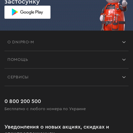
застосунку
О DNIPRO-M
Франшиза
ПОМОЩЬ
Отзывы
Контакты
Блог
СЕРВИСЫ
Возврат
Работа
Сервис
Доставка и оплата
Новинки
Часто задаваемые вопросы
0 800 200 500
Черная пятница
Бесплатно с любого номера по Украине
Новости
Акционные наборы
Уведомления о новых акциях, скидках и
Бизнес-клиентам