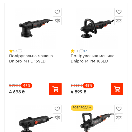
15
17
4.4
5.0
Полірувальна машина
Полірувальна машина
Dnipro-M PE-15SED
Dnipro-M PM-18SED
5 790 ₴
-19%
5 985 ₴
-18%
4 698 ₴
4 899 ₴
РОЗПРОДАЖ