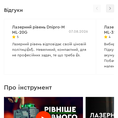
Відгуки
Лазерний рівень Dnipro-M
Лазерн
07.08.2026
ML-20G
ML-32
5
4
Лазерний рівень відповідає своїй ціновій
Вибира
політиці👍💪. Невеликий, компактний, для
Підкупи
не професійних задач, те що треба 👍.
акумуля
Побачи
малень
замовле
запаєне
та не з
Про інструмент
вистача
неприє