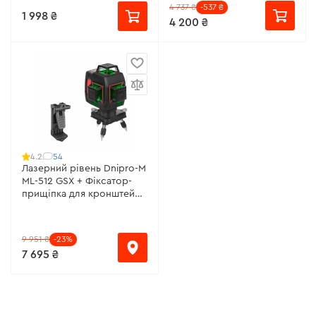
4 737 ₴
-537 ₴
1 998 ₴
4 200 ₴
54
4.2
Лазерний рівень Dnipro-M
ML-512 GSX + Фіксатор-
прищіпка для кронштейна
FL-2D
9 951 ₴
-23%
7 695 ₴