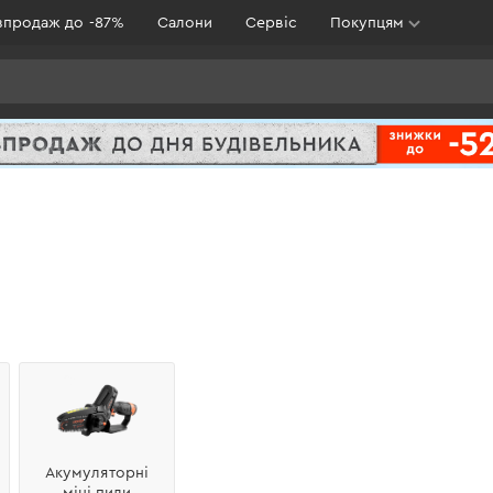
зпродаж до -87%
Салони
Сервіс
Покупцям
Акумуляторні
міні пили