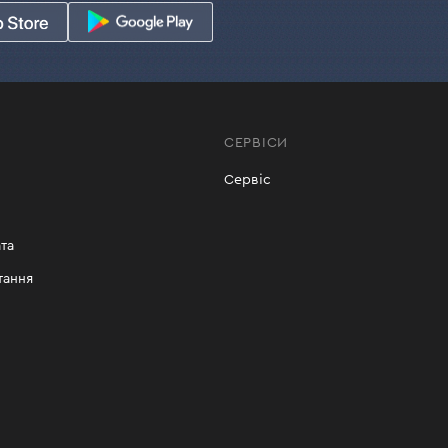
ли ви знайдете у відповідній картці товару на сайті.
нцюгові Dnipro-M
виконання побутових, напівпрофесійних та професійних завд
СЕРВІСИ
у салоні майстерності, так і в інтернет-магазині Dnipro-M
Сервіс
йн на сайті та забирайте зручним для вас способом (самови
е виконати технічне обслуговування інструменту як протягом
та
тання