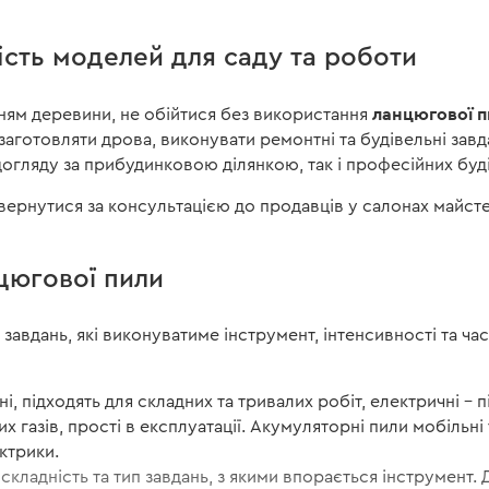
ість моделей для саду та роботи
ланцюгової 
нням деревини, не обійтися без використання
 заготовляти дрова, виконувати ремонтні та будівельні завд
 догляду за прибудинковою ділянкою, так і професійних буд
вернутися за консультацією до продавців у салонах майсте
цюгової пили
і завдань, які виконуватиме інструмент, інтенсивності та ч
і, підходять для складних та тривалих робіт, електричні – 
 газів, прості в експлуатації. Акумуляторні пили мобільні 
ктрики.
складність та тип завдань, з якими впорається інструмент.