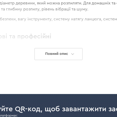
іаметр деревини, який можна розпиляти. Для домашніх та 
та глибину розпилу, рівень вібрації та шуму.
безпеки, вагу інструменту, систему натягу ланцюга, сист
ві та професійні
ві пили
підходять для обрізки дерев та розпилювання нев
Повний опис
 пили для дачі зазвичай компактні, легкі та прості у викор
3000 Вт універсальні для обрізання гілок, заготівлі дров,
вані на більш тривалий час роботи, але з помірними нава
професійні ланцюгові пили
ю великих дерев, впораються
(
 оснащені шиною від 45 см.
 Dnipro-M
йте QR-код, щоб завантажити за
платформах: