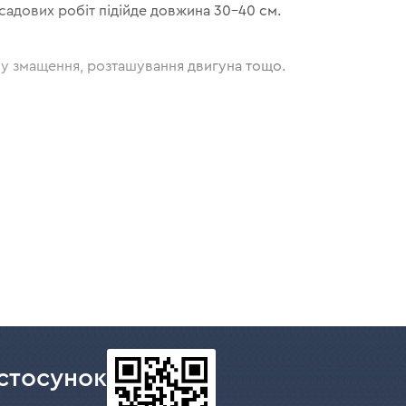
садових робіт підійде довжина 30-40 см.
ему змащення, розташування двигуна тощо.
еликих дров, нетривалого використання.
истанні, довжина шини до 40 см.
 валки дерев малого та середнього діаметра,
нтаженнями. Довжина шини 35-45 см.
від 3 000 Вт). Вони призначені для щоденних
стосунок