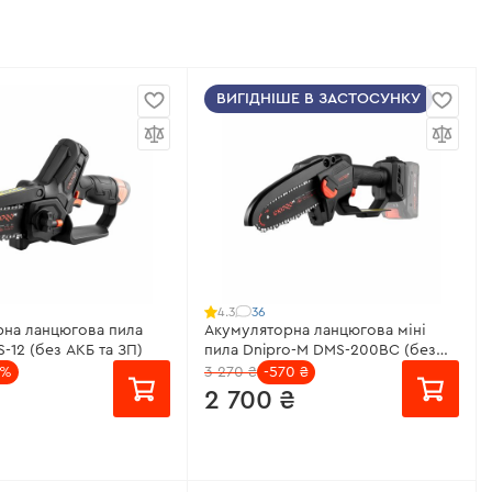
ВИГІДНІШЕ В ЗАСТОСУНКУ
36
4.3
рна ланцюгова пила
Акумуляторна ланцюгова міні
-12 (без АКБ та ЗП)
пила Dnipro-M DMS-200BC (без
АКБ та ЗП)
4%
3 270 ₴
-570 ₴
2 700 ₴