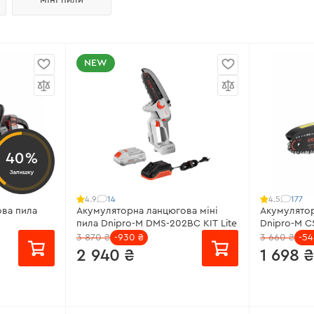
NEW
40%
Залишку
14
177
4.9
4.5
ва пила
Акумуляторна ланцюгова міні
Акумулято
пила Dnipro-M DMS-202BC KIT Lite
Dnipro-M CS
3 870 ₴
-930 ₴
3 660 ₴
-5
2 940 ₴
1 698 ₴