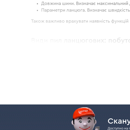
Довжина шини. Визначає максимальний д
Параметри ланцюга. Визначає швидкість 
Також важливо врахувати наявність функцій 
Види пил ланцюгових: побуто
побутові ланцюго
Малопотужні (до 2000 Вт)
Оптимальний варіант для новачків. Ланцюгові
Напівпрофесійні моделі
потужністю до 2000-
роботи на будівельних майданчиках. Розрахо
Зі складними завданнями, наприклад, валко
багатогодинних та інтенсивних навантажень,
Особливості ланцюгових пил
Скану
Доступно на 