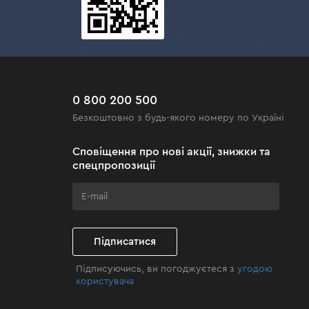
ань. Гарантія на інструменти – 3 роки.
0 800 200 500
 з доставкою у Київ, Львів, Одесу, Дніпро,
Безкоштовно з будь-якого номеру по Україні
віз, Укрпошта, Нова пошта, кур'єр Dnipro-M).
Сповіщення про нові акції, знижки та
 гарантійного терміну, так і після.
спецпропозиції
Підписатися
Підписуючись, ви погоджуєтеся з
угодою
користувача