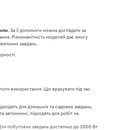
пили
. За її допомоги можна доглядати за
ання. Різноманітність моделей дає змогу
івельних завдань.
рності.
астоти використання. Що врахувати під час
підходять для домашніх та садових завдань,
та автономні, підходять для робіт на
 Для побутових завдань достатньо до 2000 Вт.