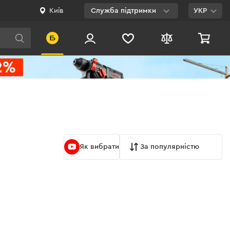
Київ
Служба підтримки
УКР
Viber
WhatsApp
Telegram
Facebook
E-mail
Як вибрати
За популярністю
0 800 200 500
Безкоштовно по
Україні