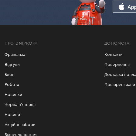
Більше характеристик та ціни на ланцюгові пи
Чому варто вибрати пили ла
У нашому асортименті є пили ланцюгові для 
ПРО DNIPRO-M
ДОПОМОГА
Купити ланцюгову пилу можна як у найближчом
Франшиза
Контакти
Харків та інші міста України. Бронюйте онла
Відгуки
Повернення
У сервісних центрах по всій країні ви может
Блог
Доставка і опла
Робота
Поширені запи
Новинки
Чорна п'ятниця
Новини
Акційні набори
Бізнес-клієнтам