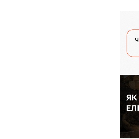
поздовжнє
Система натягування ланцюга:
безключова
Система на
безключова
Всі характеристики
>
Всі характ