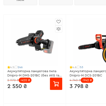
246
53
4.5
4.6
Акумуляторна ланцюгова пила
Акумуляторна ланцюго
Dnipro-M DMS-201BC (без АКБ та
Dnipro-M DCS-201BC
ЗП)
2 970 ₴
-420 ₴
4 740 ₴
-942 ₴
2 550 ₴
3 798 ₴