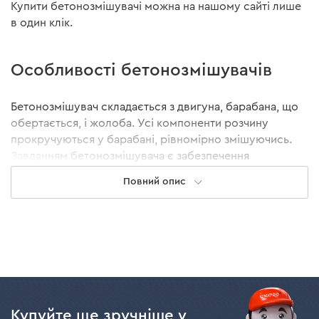
Купити бетонозмішувачі можна на нашому сайті лише
в один клік.
Особливості бетонозмішувачів
Бетонозмішувач складається з двигуна, барабана, що
обертається, і жолоба. Усі компоненти розчину
прокручуються у барабані, рівномірно змішуючись.
Завданням бетонозмішувача є забезпечення
однорідності суміші як всередині барабана, так і під
Повний опис
час розвантаження цементу.
За принципом роботи розрізняють такі види
бетонозмішувачів:
Шнекові (примусової дії).
Перемішування
відбувається за допомогою потужних лопатей.
Такі пристрої можуть перемішати навіть
найменші компоненти будь-яких складів,
Купуйте ще зручніше у