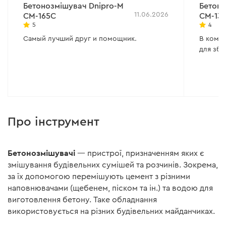
Бетонозмішувач Dnipro-M
Бетоно
11.06.2026
СМ-165С
CM-13
5
4
Самый лучший друг и помощник.
В компл
для збі
Про інструмент
Бетонозмішувачі
— пристрої, призначенням яких є
змішування будівельних сумішей та розчинів. Зокрема,
за їх допомогою перемішують цемент з різними
наповнювачами (щебенем, піском та ін.) та водою для
виготовлення бетону. Таке обладнання
використовується на різних будівельних майданчиках.