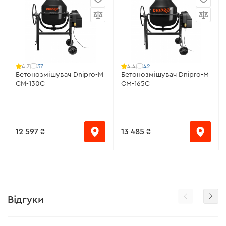
37
42
4.7
4.4
Бетонозмішувач Dnipro-M
Бетонозмішувач Dnipro-M
CM-130С
СМ-165С
12 597 ₴
13 485 ₴
Відгуки