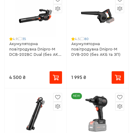
35
80
4.9
4.5
Акумуляторна
Акумуляторна
повітродувка Dnipro-M
повітродувка Dnipro-M
DCB-202BC Dual (без АКБ
DVB-200 (без АКБ та ЗП)
та ЗП)
4 500 ₴
1 995 ₴
NEW