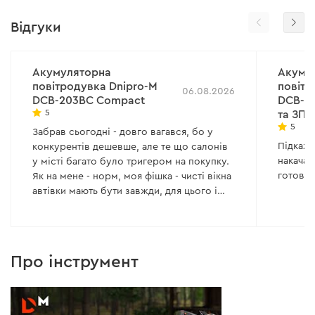
Відгуки
Акумуляторна
Акуму
повітродувка Dnipro-M
повітр
06.08.2026
DCB-203BC Compact
DCB-40
5
та ЗП)
5
Забрав сьогодні - довго вагався, бо у
Підкажі
конкурентів дешевше, але те що салонів
накачат
у місті багато було тригером на покупку.
готове 
Як на мене - норм, моя фішка - чисті вікна
автівки мають бути завжди, для цього і
брав, щоб здувати пил, сніг, листя. На
скільки її хвате, подивимось. Але в
принципі на мої задачі вона підходе.
Про інструмент