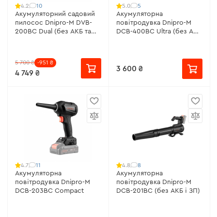
10
5
4.2
5.0
Акумуляторний садовий
Акумуляторна
пилосос Dnipro-M DVB-
повітродувка Dnipro-M
200BC Dual (без АКБ та
DCB-400BC Ultra (без АКБ
ЗП)
та ЗП)
5 700 ₴
-951 ₴
3 600 ₴
4 749 ₴
11
8
4.7
4.8
Акумуляторна
Акумуляторна
повітродувка Dnipro-M
повітродувка Dnipro-M
DCB-203BC Compact
DCB-201BC (без АКБ і ЗП)