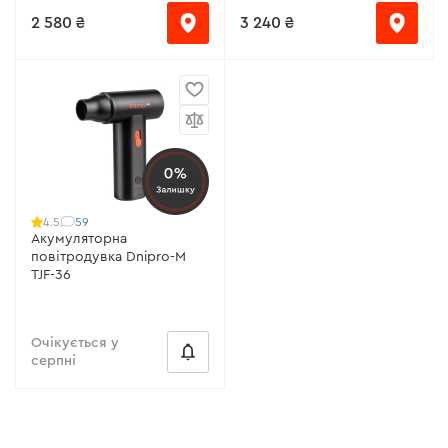
2 580 ₴
3 240 ₴
0%
Залишку
59
4.5
Акумуляторна
повітродувка Dnipro-M
TJF-36
Очікується у
серпні