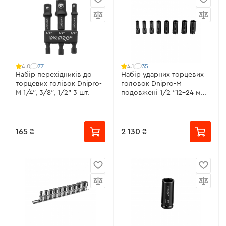
77
35
4.0
4.1
Набір перехідників до
Набір ударних торцевих
торцевих голівок Dnipro-
головок Dnipro-M
M 1/4", 3/8", 1/2" 3 шт.
подовжені 1/2 "12-24 мм 8
шт.
165 ₴
2 130 ₴