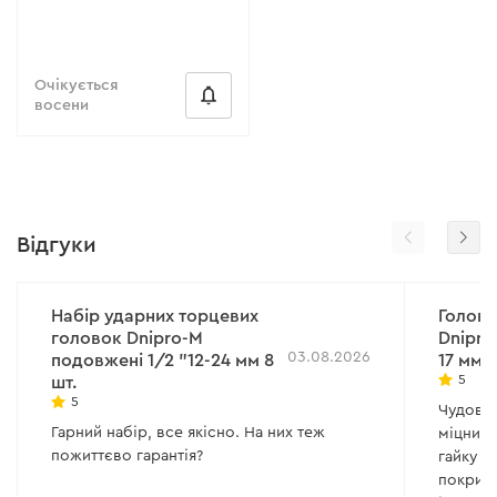
Очікується
восени
Відгуки
Набір ударних торцевих
Головк
головок Dnipro-M
Dnipro
03.08.2026
подовжені 1/2 "12-24 мм 8
17 мм
5
шт.
5
Чудова 
Гарний набір, все якісно. На них теж
міцний,
пожиттєво гарантія?
гайку і
покритт