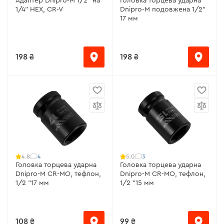
Адаптер Dnipro-M 1/2" на
Головка торцева ударна
1/4" НЕХ, CR-V
Dnipro-M подовжена 1/2"
17 мм
198 ₴
198 ₴
4
3
4.8
5.0
Головка торцева ударна
Головка торцева ударна
Dnipro-M CR-MO, тефлон,
Dnipro-M CR-MO, тефлон,
1/2 "17 мм
1/2 "15 мм
108 ₴
99 ₴