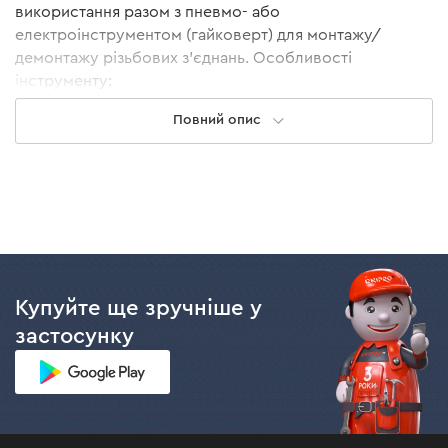
використання разом з пневмо- або
електроінструментом (гайковерт) для монтажу/
демонтажу різьбових з’єднань. Особливості
інструменту:
Сталь CR-MO, яка має високу стійкість до
Повний опис
постійних ударних навантажень.
Головним легуючим елементом є молібден, який
дозволяє досягти максимальної стійкості до
зусилля на скручування.
Тефлонове покриття забезпечує захист від
корозії, запобігає пошкодженню матеріалу та не
залишає слідів під час роботи.
Вигнута внутрішня поверхня граней голівки
Купуйте ще зручніше у
перерозподіляє навантаження з кутів на грані
застосунку
кріплення, захищаючи його від деформації та
зриву кутів.
Купити головки торцеві поштучно в Україні
можна як
на цьому сайті, так і у
фірмових магазинах Dnipro-M
,