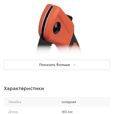
Показать больше
Особенности
Характеристики
благодаря трехгранной заточке зубьев
эффективность распиловки увеличивается;
Линейка
складная
полотно пилы покрыто тефлоном, что защищает
от проявления коррозии и препятствует
Длина
180 мм