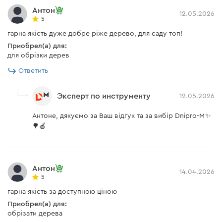
Антон
12.05.2026
5
гарна якість дуже добре ріже дерево, для саду топ!
Приобрел(а) для:
для обрізки дерев
Ответить
Эксперт по инструменту
12.05.2026
Антоне, дякуємо за Ваш відгук та за вибір Dnipro-M✨
🌳🍎
Антон
14.04.2026
5
гарна якість за доступною ціною
Приобрел(а) для:
обрізати дерева