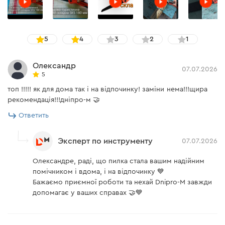
5
4
3
2
1
Олександр
07.07.2026
5
топ !!!!! як для дома так і на відпочинку! заміни нема!!!щира
рекомендація!!!дніпро-м 🤝
Ответить
Эксперт по инструменту
07.07.2026
Олександре, раді, що пилка стала вашим надійним
помічником і вдома, і на відпочинку 💙
Бажаємо приємної роботи та нехай Dnipro-M завжди
допомагає у ваших справах 🤝💙