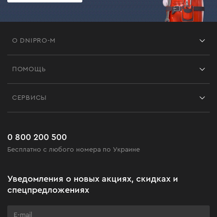
О DNIPRO-M
Франшиза
ПОМОЩЬ
Отзывы
Контакты
Блог
СЕРВИСЫ
Возврат
Работа
Сервис
Доставка и оплата
Новинки
Часто задаваемые вопросы
0 800 200 500
Черная пятница
Бесплатно с любого номера по Украине
Новости
Акционные наборы
Уведомления о новых акциях, скидках и
Бизнес-клиентам
спецпредложениях
Программа лояльности