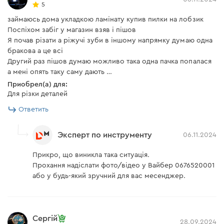
5
займаюсь дома укладкою ламінату купив пилки на лобзик
Поспіхом забіг у магазин взяв і пішов
Я почав різати а ріжучі зуби в іншому напрямку думаю одна
бракова а це всі
Другий раз пішов думаю можливо така одна пачка попалася
а мені опять таку саму дають …
Приобрел(а) для:
Для різки деталей
Ответить
Эксперт по инструменту
06.11.2024
Прикро, що виникла така ситуація.
Прохання надіслати фото/відео у Вайбер 0676520001
або у будь-який зручний для вас месенджер.
Сергій
28.09.2024