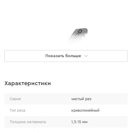
Показать больше
Характеристики
Серия
чистый рез
Преимущества
Тип реза
криволинейный
Толщина материала
1,5-15 мм
суженная форма лезвия позволяет выполнять
криволинейное пиление и проходить крутые