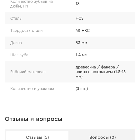
Количество зубьев на
18
дюйм,TPI
радиусы;
благодаря особой форме и заточке
Сталь
HCS
шлифованных зубьев, полотно обеспечивает
Твердость стали
48 HRC
максимально чистый рез без заусенцев;
полотно выполнено из качественной
Длина
83 мм
высокоуглеродистой стали (HCS);
подходит для всех моделей лобзиков с
Шаг зуба
1.4 мм
системами крепления под Т-образный хвостовик.
древесина / фанера /
Рабочий материал
плиты с покрытием (1.5-15
мм)
Количество в упаковке
(3 шт.)
Отзывы и вопросы
Отзывы (5)
Вопросы (0)