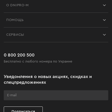
О DNIPRO-M
Франшиза
ПОМОЩЬ
Отзывы
Контакты
Блог
СЕРВИСЫ
Возврат
Работа
Сервис
Доставка и оплата
Новинки
Часто задаваемые вопросы
0 800 200 500
Черная пятница
Бесплатно с любого номера по Украине
Новости
Акционные наборы
Уведомления о новых акциях, скидках и
Подарите мастерство
спецпредложениях
Бизнес-клиентам
Программа лояльности
Клуб мастерства
Подписаться