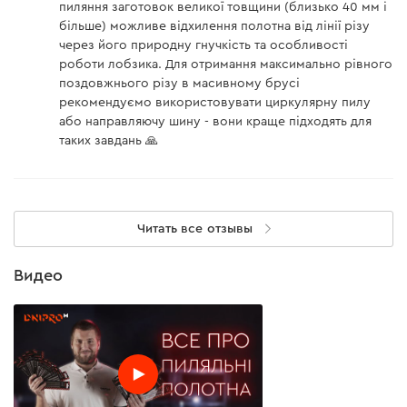
пиляння заготовок великої товщини (близько 40 мм і
більше) можливе відхилення полотна від лінії різу
через його природну гнучкість та особливості
роботи лобзика. Для отримання максимально рівного
поздовжнього різу в масивному брусі
рекомендуємо використовувати циркулярну пилу
або направляючу шину - вони краще підходять для
таких завдань 🙏
Читать все отзывы
Видео