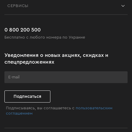
Блог
СЕРВИСЫ
Возврат
Работа
Сервис
Доставка и оплата
Новинки
Часто задаваемые вопросы
0 800 200 500
Черная пятница
Бесплатно с любого номера по Украине
Новости
Акционные наборы
Уведомления о новых акциях, скидках и
Бизнес-клиентам
спецпредложениях
Программа лояльности
Клуб мастерства
Подписаться
Подписываясь, вы соглашаетесь с
пользовательским
соглашением