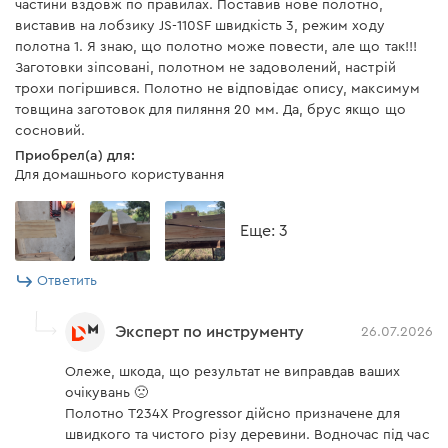
частини вздовж по правилах. Поставив нове полотно,
виставив на лобзику JS-110SF швидкість 3, режим ходу
полотна 1. Я знаю, що полотно може повести, але що так!!!
Заготовки зіпсовані, полотном не задоволений, настрій
трохи погіршився. Полотно не відповідає опису, максимум
товщина заготовок для пиляння 20 мм. Да, брус якщо що
сосновий.
Приобрел(а) для:
Для домашнього користування
Eще: 3
Ответить
Эксперт по инструменту
26.07.2026
Олеже, шкода, що результат не виправдав ваших
очікувань 🙁
Полотно T234X Progressor дійсно призначене для
швидкого та чистого різу деревини. Водночас під час