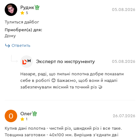
Рудик
05.08.2026
5
Тулиться дайбог
Приобрел(а) для:
Дому
Ответить
Эксперт по инструменту
05.08.2026
Назаре, раді, що пильні полотна добре показали
себе в роботі 😊 Бажаємо, щоб вони й надалі
забезпечували якісний та точний різ 🤝
Олег
26.07.2026
1
Купив дані полотна - чистий різ, швидкий різ і все таке.
Товщина заготовки - 40х100 мм. Вирішив з'єднати дві