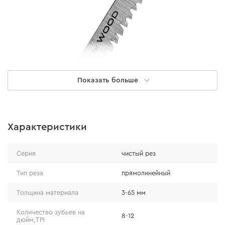
Показать больше
Преимущества
Характеристики
геометрия зубьев с прогрессивно
Серия
чистый рез
увеличивающимся шагом позволяет применять
полотно для материалов различной плотности;
Тип реза
прямолинейный
сужающаяся форма полотна и шлифованные
Толщина материала
3-65 мм
зубья японского типа, обеспечивает чистое
пиление;
Количество зубьев на
8-12
дюйм,TPI
полотно из высокоуглеродистой стали (HCS)