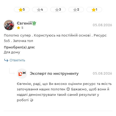
5
4
3
2
1
Євгеній
05.08.2026
5
Полотно супер . Користуюсь на постійній основі . Ресурс
5з5 . Заточка топ
Приобрел(а) для:
Для дому
Ответить
Эксперт по инструменту
05.08.2026
Євгенію, раді, що Ви високо оцінили ресурс та якість
заточування наших полотен 😊 Бажаємо, щоб вони й
надалі демонстрували такий самий результат у
роботі 🤝