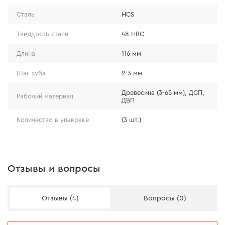
подходит для пиления древесины и
Сталь
HCS
неабразивных древесных материалов (фанера,
Твердость стали
48 HRC
ДСП, ДВП);
подходит для всех моделей лобзиков с
Длина
116 мм
системами крепления под Т-образный хвостовик.
Шаг зуба
2-3 мм
Древесина (3-65 мм), ДСП,
Рабочий материал
ДВП
Количество в упаковке
(3 шт.)
Отзывы и вопросы
Отзывы (4)
Вопросы (0)