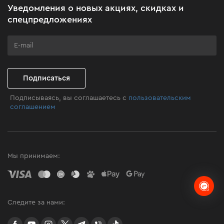
Уведомления о новых акциях, скидках и
Бизнес-клиентам
спецпредложениях
Программа лояльности
Клуб мастерства
Подписаться
Подписываясь, вы соглашаетесь с
пользовательским
соглашением
Мы принимаем:
Следите за нами:
facebook
youtube
instagram
twitter
telegram
Viber
TikTok