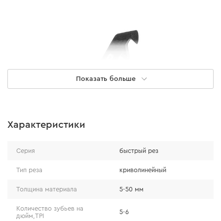
Показать больше
Характеристики
Преимущества
Серия
быстрый рез
Тип реза
криволинейный
разведенные остро заточенные зубья полотна
Толщина материала
5-50 мм
позволяют осуществлять быстрые пропилы;
узкая форма полотна без труда проходит крутые
Количество зубьев на
5-6
дюйм,TPI
повороты и маленькие радиусы;