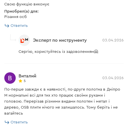
Свою функцію виконує
Приобрел(а) для:
Різання осб
Ответить
Эксперт по инструменту
03.04.2026
Сергію, користуйтесь із задоволенням🤗
Виталий
03.04.2026
5
По-перше завжди є в наявності, по-друге полотна в Дніпро
М нормальні всі для тих хто працює своїми руками і
головою. Перерізав різними видами полотен і метал і
дерево, ОSB плити нічого не залишалось. Тому беріть і не
вагайтесь
Ответить