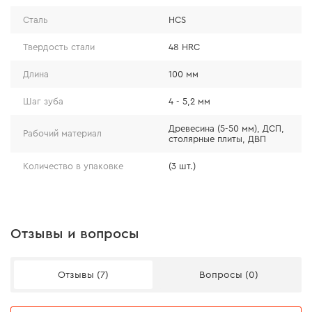
высокоуглеродистая сталь (HCS) подходит для
Сталь
HCS
пиления древесины и неабразивных древесных
Твердость стали
48 HRC
материалов;
подходит для всех моделей лобзиков с
Длина
100 мм
системами крепления под Т-образный хвостовик.
Шаг зуба
4 - 5,2 мм
Древесина (5-50 мм), ДСП,
Рабочий материал
столярные плиты, ДВП
Количество в упаковке
(3 шт.)
Отзывы и вопросы
Отзывы (7)
Вопросы (0)