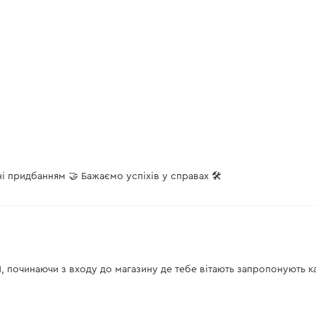
і придбанням 🤝 Бажаємо успіхів у справах 🛠️
, починаючи з входу до магазину де тебе вітають запропонують к