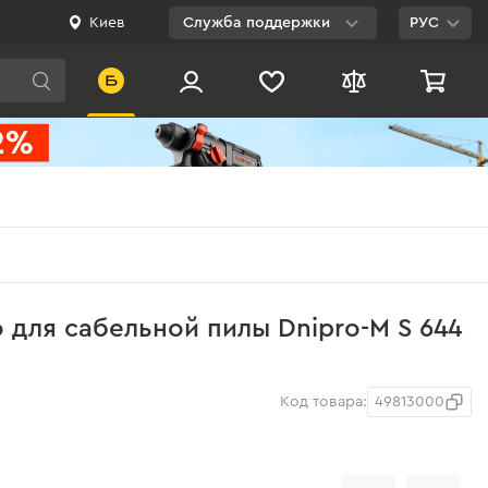
Киев
Служба поддержки
РУС
Viber
WhatsApp
Telegram
Facebook
E-mail
0 800 200 500
 для сабельной пилы Dnipro-M S 644
Бесплатно по
Украине
Код товара:
49813000