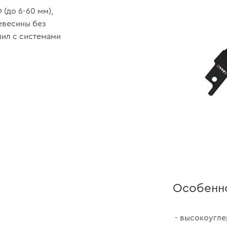
(до 6-60 мм),
евесины без
пил с системами
Особенн
- высокоугле