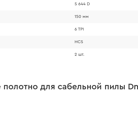
S 644 D
150 мм
6 TPI
HCS
2 шт.
полотно для сабельной пилы Dni