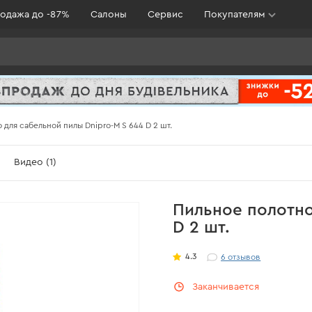
одажа до -87%
Салоны
Сервис
Покупателям
 для сабельной пилы Dnipro-M S 644 D 2 шт.
Видео (1)
Пильное полотно
D 2 шт.
4.3
6
отзывов
Заканчивается