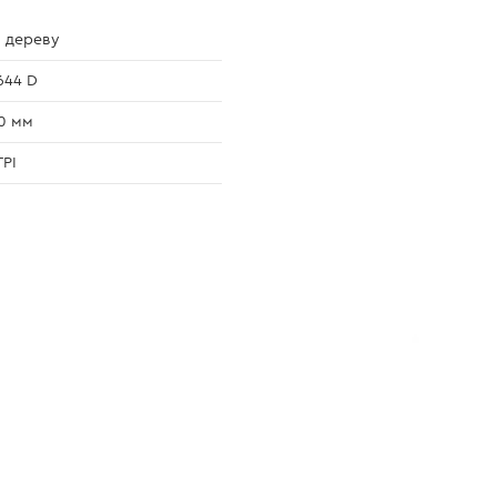
 дереву
644 D
0 мм
TPI