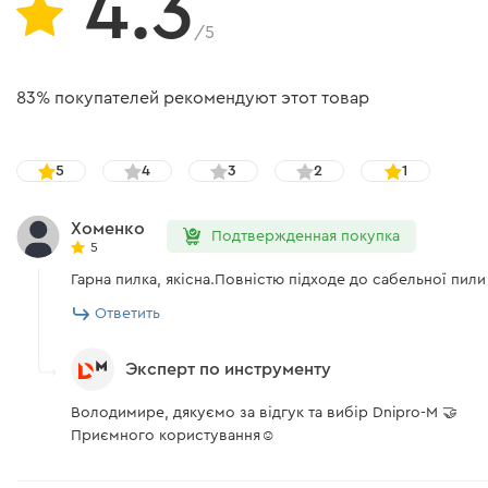
4.3
/5
83% покупателей рекомендуют этот товар
5
4
3
2
1
Хоменко
Подтвержденная покупка
5
Гарна пилка, якісна.Повністю підходе до сабельної пили E
Ответить
Эксперт по инструменту
Володимире, дякуємо за відгук та вибір Dnipro-M 🤝
Приємного користування☺️