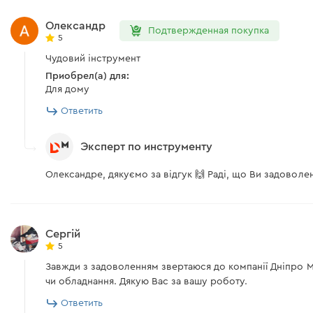
Олександр
Подтвержденная покупка
5
Чудовий інструмент
Приобрел(а) для:
Для дому
Ответить
Эксперт по инструменту
Олександре, дякуємо за відгук 🙌 Раді, що Ви задоволен
Сергій
5
Завжди з задоволенням звертаюся до компанії Дніпро М
чи обладнання. Дякую Вас за вашу роботу.
Ответить