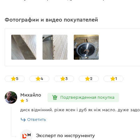
Фотографии и видео покупателей
5
4
3
2
1
Михайло
Подтвержденная покупка
5
диск відмінний. ріже ясен і дуб як ніж масло. дуже зад
Ответить
Эксперт по инструменту