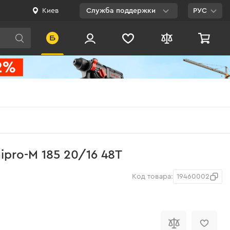
Киев
Служба поддержки
РУС
Viber
WhatsApp
Telegram
Facebook
E-mail
0 800 200 500
ipro-M 185 20/16 48Т
Бесплатно по
Украине
Код товара:
19460002