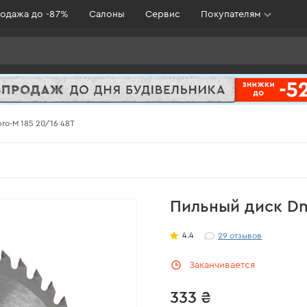
одажа до -87%
Салоны
Сервис
Покупателям
ro-M 185 20/16 48Т
Пильный диск Dn
4.4
29
отзывов
Заканчивается
333 ₴