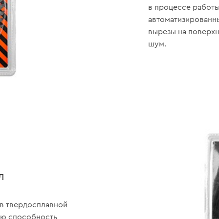
в процессе работы
автоматизированны
вырезы на поверхн
шум.
л
 в твердосплавной
ую способность