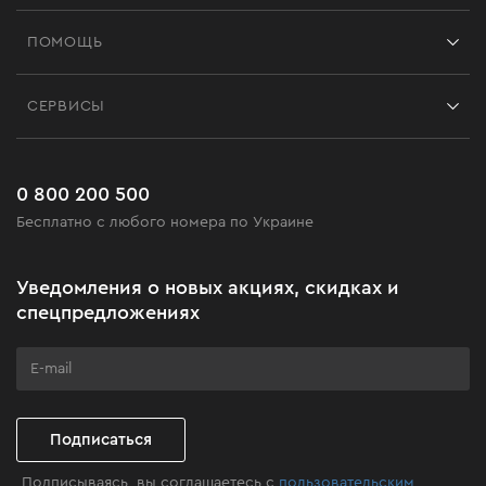
Франшиза
ПОМОЩЬ
Отзывы
Контакты
Блог
СЕРВИСЫ
Возврат
Работа
Сервис
Доставка и оплата
Новинки
Часто задаваемые вопросы
0 800 200 500
Черная пятница
Бесплатно с любого номера по Украине
Новости
Акционные наборы
Уведомления о новых акциях, скидках и
Бизнес-клиентам
спецпредложениях
Программа лояльности
Клуб мастерства
Подписаться
Подписываясь, вы соглашаетесь с
пользовательским