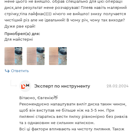
мене цього не вийшло. обрав спеціально для цієї операції
диск,але результат мене розчарував! Плеяв навіть малярний
стрічку,тіпа лайфхак))))) нічого не вийшло! знизу получается
чистіший різ але не ідеальний! В чому річ, чому так виходе?
Дуже рве край!
Приобрел(а) для:
Для майстерні
Ответить
Эксперт по инструменту
28.02.2024
Вітаємо, Євгенію👋
Рекомендуємо налаштувати виліт диска таким чином,
щоб він виступав не більше ніж на 3-5 мм. При
пилянні старатись вести пилку рівномірно без ривків
та з однаковим не сильним натиском.
Всі ці фактори впливають на чистоту пиляння. Також