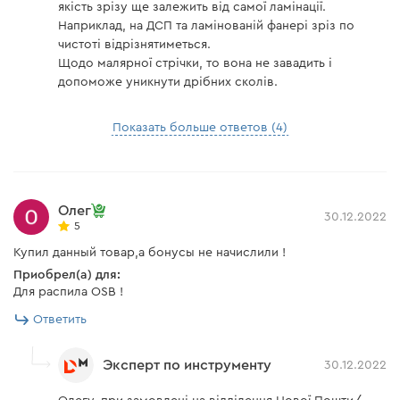
якість зрізу ще залежить від самої ламінації.
Наприклад, на ДСП та ламінованій фанері зріз по
чистоті відрізнятиметься.
Щодо малярної стрічки, то вона не завадить і
допоможе уникнути дрібних сколів.
Показать больше ответов (4)
Олег
30.12.2022
5
Купил данный товар,а бонусы не начислили !
Приобрел(а) для:
Для распила OSB !
Ответить
Эксперт по инструменту
30.12.2022