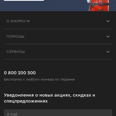
О DNIPRO-M
Франшиза
ПОМОЩЬ
Отзывы
Контакты
Блог
СЕРВИСЫ
Возврат
Работа
Сервис
Доставка и оплата
Новинки
Часто задаваемые вопросы
0 800 200 500
Черная пятница
Бесплатно с любого номера по Украине
Новости
Акционные наборы
Уведомления о новых акциях, скидках и
Бизнес-клиентам
спецпредложениях
Программа лояльности