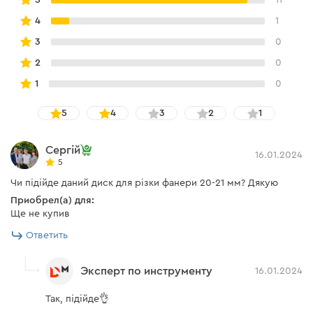
4
1
3
0
2
0
1
0
5
4
3
2
1
Сергій
16.01.2024
5
Чи підійде даний диск для різки фанери 20-21 мм? Дякую
Приобрел(а) для:
Ще не купив
Ответить
Эксперт по инструменту
16.01.2024
Так, підійде👌