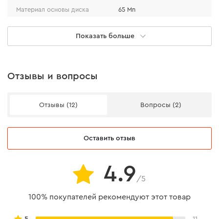
Материал основы диска
65 Mn
Линейка
ULTRA
Показать больше
Эффективность
Отзывы и вопросы
Благодаря наличию специального кольца на диске
Отзывы (12)
Вопросы (2)
обеспечивается снижение внутреннего напряжения.
Также стоит отметить высокий рабочий ресурс диска
за счет твердосплавной напайки премиум-сегмента.
Оставить отзыв
Другой особенностью диска является высокоточная
балансировка и масляная шлифовка со всех сторон.
4.9
/5
100% покупателей рекомендуют этот товар
5
11