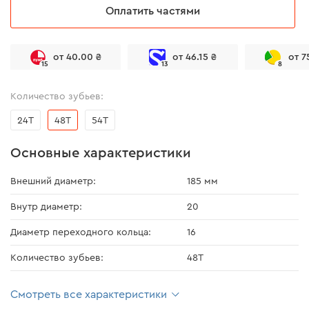
Оплатить частями
от 40.00 ₴
от 46.15 ₴
от 7
15
13
8
Количество зубьев:
24T
48T
54T
Основные характеристики
Внешний диаметр:
185 мм
Внутр диаметр:
20
Диаметр переходного кольца:
16
Количество зубьев:
48T
Смотреть все характеристики