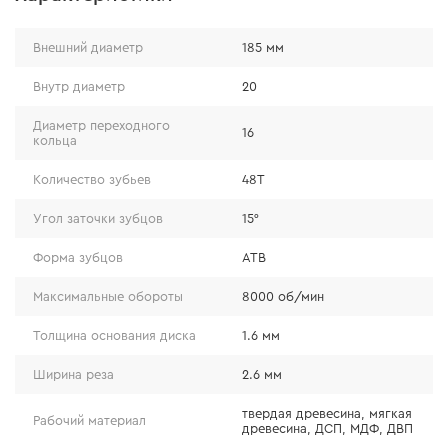
Надежность
Внешний диаметр
185 мм
Диск надежно защищен от деформации в результате
Внутр диаметр
20
перегрева благодаря использованию прочной стали
Диаметр переходного
16
марки 65 Mn в процессе его изготовления.
кольца
Специальные прорези по краям, в свою очередь,
Количество зубьев
48T
обеспечивают эффективное охлаждение диска при
выполнении реза.
Угол заточки зубцов
15°
Форма зубцов
ATB
Максимальные обороты
8000 об/мин
Толщина основания диска
1.6 мм
Ширина реза
2.6 мм
твердая древесина, мягкая
Рабочий материал
древесина, ДСП, МДФ, ДВП