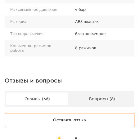
Максимальное давление
4 бар
Прорезиненный корпус обеспечивает надежный
Материал
ABS пластик
захват даже мокрой рукой, а эргономичная форма
уменьшает нагрузку на кисть.
Тип подключения
быстросъемное
Количество режимов
8 режимов
работы
Отзывы и вопросы
Отзывы (66)
Вопросы (8)
Оставить отзыв