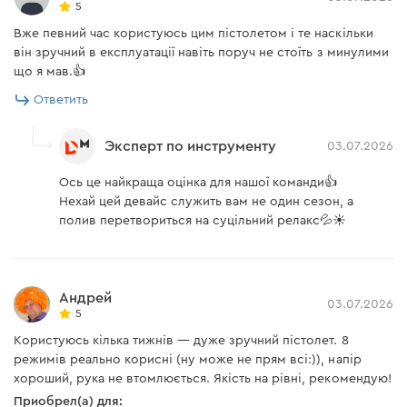
5
Вже певний час користуюсь цим пістолетом і те наскільки
він зручний в експлуатації навіть поруч не стоїть з минулими
що я мав.👍
Ответить
Эксперт по инструменту
03.07.2026
Ось це найкраща оцінка для нашої команди👍
Нехай цей девайс служить вам не один сезон, а
полив перетвориться на суцільний релакс💦☀️
Андрей
03.07.2026
5
Користуюсь кілька тижнів — дуже зручний пістолет. 8
режимів реально корисні (ну може не прям всі:)), напір
хороший, рука не втомлюється. Якість на рівні, рекомендую!
Приобрел(а) для: