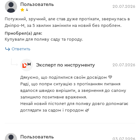
Пользователь
20.07.2026
4
Потужний, зручний, але став дуже протікати, звернулась в
Дніпро-М, за 5 хвилин замінили на новий без проблем.
Приобрел(а) для:
Купували для поливу саду та городу.
Ответить
Эксперт по инструменту
20.07.2026
Дякуємо, що поділилися своїм досвідом 💚
Раді, що попри ситуацію з протіканням питання
вдалося швидко вирішити, а звернення до салону
залишило позитивне враження.
Нехай новий пістолет для поливу довго допомагає
доглядати за садом і городом 🌿
Пользователь
03.07.2026