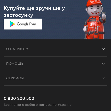
Купуйте ще зручніше у
застосунку
О DNIPRO-M
Франшиза
ПОМОЩЬ
Отзывы
Контакты
Блог
СЕРВИСЫ
Возврат
Работа
Сервис
Доставка и оплата
Новинки
Часто задаваемые вопросы
0 800 200 500
Черная пятница
Бесплатно с любого номера по Украине
Новости