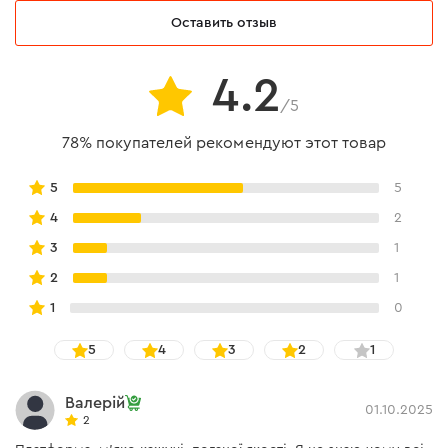
Оставить отзыв
4.2
Эргономика
/5
78% покупателей рекомендуют этот товар
пузырьковый уровень позволяет установить
горизонталь с наибольшим удобством;
5
5
прорезиненные ножки позволяют добиться
4
2
надежного сцепления с поверхностью.
3
1
2
1
1
0
5
4
3
2
1
Валерій
01.10.2025
2