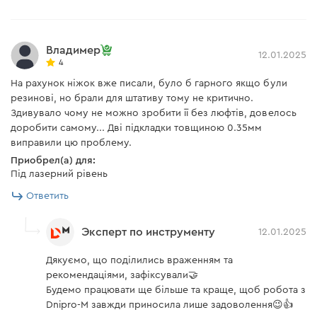
Владимер
12.01.2025
4
На рахунок ніжок вже писали, було б гарного якщо були
резинові, но брали для штативу тому не критично.
Здивувало чому не можно зробити її без люфтів, довелось
доробити самому... Дві підкладки товщиною 0.35мм
виправили цю проблему.
Приобрел(а) для:
Під лазерний рівень
Ответить
Эксперт по инструменту
12.01.2025
Дякуємо, що поділились враженням та
рекомендаціями, зафіксували🤝
Будемо працювати ще більше та краще, щоб робота з
Dnipro-M завжди приносила лише задоволення😉👍