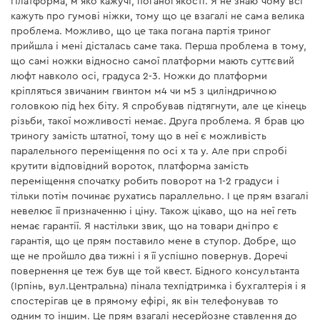
Платформа, м'яко кажучі, поганої якості. Я не знаю чому всі
кажуть про гумові ніжки, тому що це взагалі не сама велика
проблема. Можливо, що це така погана партія триног
прийшла і мені дісталась саме така. Перша проблема в тому,
що самі ножки відносно самої платформи мають суттєвий
люфт навколо осі, градуса 2-3. Ножки до платформи
кріпляться звичаним гвинтом м4 чи м5 з циліндричною
головкою під hex біту. Я спробував підтягнути, але це кінець
різьби, такої можливості немає. Друга проблема. Я брав цю
триногу замість штатної, тому що в неї є можливість
паралельного переміщення по осі х та у. Але при спробі
крутити відповідний вороток, платформа замість
переміщення спочатку робить поворот на 1-2 градуси і
тільки потім починає рухатись параллельно. І це прям взагалі
невелює її призначенню і ціну. Також цікаво, що на неї геть
немає гарантії. Я настільки звик, що на товари дніпро є
гарантія, що це прям поставило мене в ступор. Добре, що
ще не пройшло два тижні і я її успішно повернув. Доречі
повернення це теж був ще той квест. Бідного консультанта
(Ірпінь, вул.Центральна) пінала техпідтримка і бухгалтерія і я
спостерігав це в прямому ефірі, як він телефонував то
одним то іншим. Це прям взагалі несерйозне ставлення до