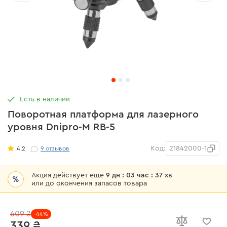
Есть в наличии
Поворотная платформа для лазерного
уровня Dnipro-M RB-5
Код:
21842000-1
4.2
9
отзывов
Акция действует еще
9 дн : 03 час : 37 хв
%
или до окончения запасов товара
609 ₴
-44%
339 ₴