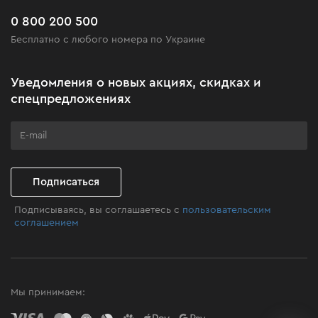
Новинки
Часто задаваемые вопросы
0 800 200 500
Черная пятница
Бесплатно с любого номера по Украине
Новости
Акционные наборы
Уведомления о новых акциях, скидках и
Бизнес-клиентам
спецпредложениях
Программа лояльности
Клуб мастерства
Подписаться
Подписываясь, вы соглашаетесь с
пользовательским
соглашением
Мы принимаем: