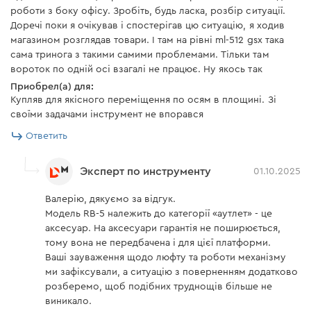
роботи з боку офісу. Зробіть, будь ласка, розбір ситуації.
Доречі поки я очікував і спостерігав цю ситуацію, я ходив
магазином розглядав товари. І там на рівні ml-512 gsx така
сама тринога з такими самими проблемами. Тільки там
вороток по одній осі взагалі не працює. Ну якось так
Приобрел(а) для:
Купляв для якісного переміщення по осям в площині. Зі
своїми задачами інструмент не впорався
Ответить
Эксперт по инструменту
01.10.2025
Валерію, дякуємо за відгук.
Модель RB-5 належить до категорії «аутлет» - це
аксесуар. На аксесуари гарантія не поширюється,
тому вона не передбачена і для цієї платформи.
Ваші зауваження щодо люфту та роботи механізму
ми зафіксували, а ситуацію з поверненням додатково
розберемо, щоб подібних труднощів більше не
виникало.