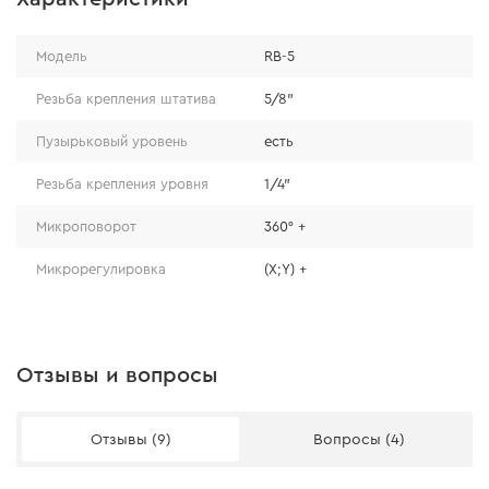
Особенности
Модель
RB-5
три винта для точного позиционирования уровня
в координатах X; Y и плавного поворота вокруг
Резьба крепления штатива
5/8"
своей оси;
Пузырьковый уровень
есть
резьба 5/8" позволяет крепить платформу на
штатив.
Резьба крепления уровня
1/4"
Микроповорот
360° +
Микрорегулировка
(X;Y) +
Отзывы и вопросы
Отзывы (9)
Вопросы (4)