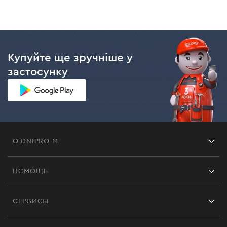
Купуйте ще зручніше у
застосунку
О DNIPRO-M
Франшиза
ПОМОЩЬ
Отзывы
Контакты
Блог
СЕРВИСЫ
Возврат
Работа
Сервис
Доставка и оплата