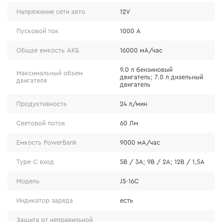
Напряжение сети авто
12V
Пусковой ток
1000 А
Общая емкость АКБ
16000 мА/час
9.0 л бензиновый
Максимальный объем
двигатель; 7.0 л дизельный
Возможности
двигателя
двигатель
Продуктивность
24 л/мин
•
Аварийный запуск двигателя: идеально подходит для
бензиновых и дизельных моторов объемом до 9 л,
Световой поток
60 Лм
даже при сильно разряженном аккумуляторе.
Емкость PowerBank
9000 мА/час
•
Быстрая подкачка шин: накачивает колесо R16 с нуля
всего за 4 мин благодаря компрессору с
Type-C вход
5В / 3А; 9В / 2А; 12В / 1,5А
продуктивностью 24 л/мин и максимальным
Модель
JS-16C
давлением 10,3 Бар.
Индикатор заряда
есть
Защита от неправильной