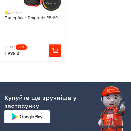
Остатка
57
4.7
Повербанк Dnipro-M PB-20
3 180 ₴
-37%
1 998 ₴
Купуйте ще зручніше у
застосунку