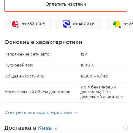
Оплатить частями
от 353.00 ₴
от 407.31 ₴
от 6
15
13
8
Основные характеристики
Напряжение сети авто:
12V
Пусковой ток:
1000 А
Общая емкость АКБ:
16000 мА/час
9.0 л бензиновый
Максимальный объем двигателя:
двигатель; 7.0 л
дизельный двигатель
Смотреть все характеристики
Доставка в
Киев