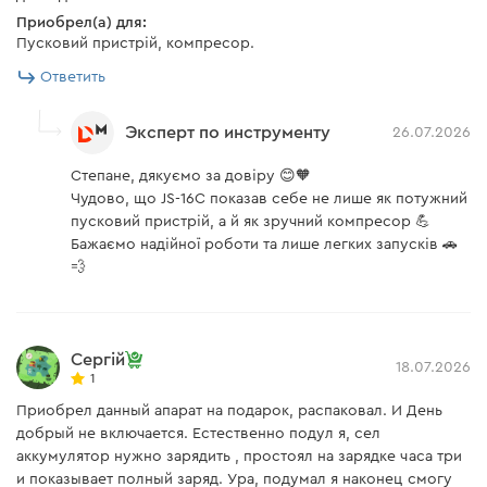
минуты отдыха, чтобы избежать перегрева.
Приобрел(а) для:
Пусковий пристрій, компресор.
Ответить
Эксперт по инструменту
26.07.2026
Степане, дякуємо за довіру 😊🧡
Чудово, що JS-16C показав себе не лише як потужний
пусковий пристрій, а й як зручний компресор 💪
Бажаємо надійної роботи та лише легких запусків 🚗
💨
Сергій
18.07.2026
1
Приобрел данный апарат на подарок, распаковал. И День
добрый не включается. Естественно подул я, сел
аккумулятор нужно зарядить , простоял на зарядке часа три
и показывает полный заряд. Ура, подумал я наконец смогу