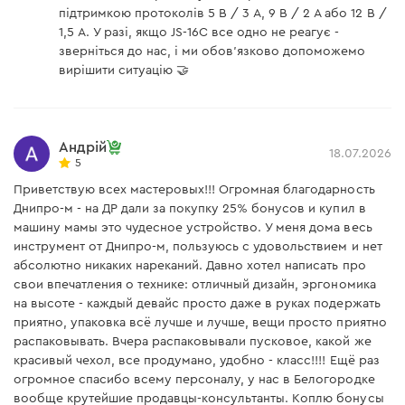
підтримкою протоколів 5 В / 3 А, 9 В / 2 А або 12 В /
1,5 А. У разі, якщо JS-16C все одно не реагує -
зверніться до нас, і ми обов’язково допоможемо
вирішити ситуацію 🤝
Андрій
18.07.2026
5
Приветствую всех мастеровых!!! Огромная благодарность
Днипро-м - на ДР дали за покупку 25% бонусов и купил в
машину мамы это чудесное устройство. У меня дома весь
инструмент от Днипро-м, пользуюсь с удовольствием и нет
абсолютно никаких нареканий. Давно хотел написать про
свои впечатления о технике: отличный дизайн, эргономика
на высоте - каждый девайс просто даже в руках подержать
приятно, упаковка всё лучше и лучше, вещи просто приятно
распаковывать. Вчера распаковывали пусковое, какой же
красивый чехол, все продумано, удобно - класс!!!! Ещё раз
огромное спасибо всему персоналу, у нас в Белогородке
вообще крутейшие продавцы-консультанты. Коплю бонусы