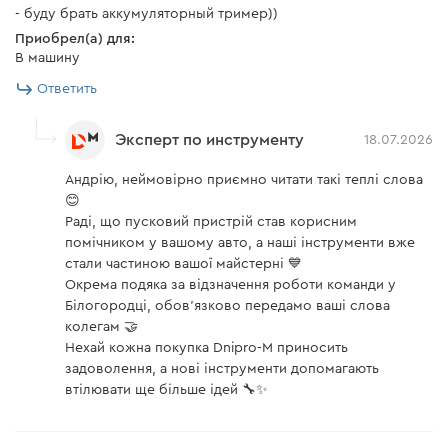
- буду брать аккумуляторный тример))
Приобрел(а) для:
В машину
Ответить
Эксперт по инструменту
18.07.2026
Андрію, неймовірно приємно читати такі теплі слова
😊
Раді, що пусковий пристрій став корисним
помічником у вашому авто, а наші інструменти вже
стали частиною вашої майстерні 💙
Окрема подяка за відзначення роботи команди у
Білогородці, обов’язково передамо ваші слова
колегам 🤝
Нехай кожна покупка Dnipro-M приносить
задоволення, а нові інструменти допомагають
втілювати ще більше ідей 🔧✨