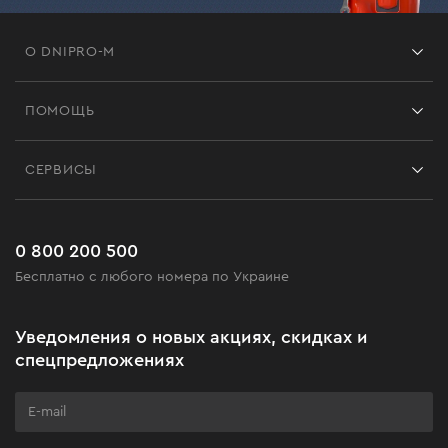
О DNIPRO-M
Франшиза
ПОМОЩЬ
Отзывы
Контакты
Блог
СЕРВИСЫ
Возврат
Работа
Сервис
Доставка и оплата
Новинки
Часто задаваемые вопросы
0 800 200 500
Черная пятница
Бесплатно с любого номера по Украине
Новости
Акционные наборы
Уведомления о новых акциях, скидках и
Бизнес-клиентам
спецпредложениях
Программа лояльности
Клуб мастерства