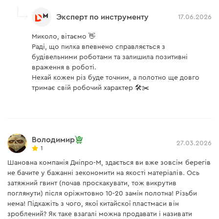
Эксперт по инструменту
17.06.2026
Миколо, вітаємо 👋
Раді, що пилка впевнено справляється з
будівельними роботами та залишила позитивні
враження в роботі.
Нехай кожен різ буде точним, а полотно ще довго
тримає свій робочий характер 🛠️✂️
Володимир
27.03.2026
1
Шановна компанія Дніпро-М, здається ви вже зовсім берегів
не бачите у бажанні зекономити на якості матеріалів. Ось
затяжний гвинт (почав проскакувати, тож викрутив
поглянути) після оріжнтовно 10-20 замін полотна! Різьби
нема! Підкажіть з чого, якої китайскої пластмаси він
зроблений? Як таке взагалі можна продавати і називати