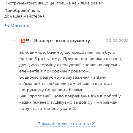
"інструментом", якщо це іграшка на кілька разів?
Приобрел(а) для:
домашня майстерня
Ответить
Эксперт по инструменту
30.03.2026
Володимире, бачимо, що придбання пили було
більше 5 років тому. Прикро, що виникли нюанси,
для цього терміну експлуатації зношення окремих
елементів є природним процесом.
Водночас реагуємо на зауваження - з Вами
зв'язались та здійснили компенсацію вартості
інструменту бонусними балами.
Ваші пропозиції щодо покращення вже в роботі у
наших інженерів. Дякуємо за довіру - ми завжди
поруч та готові реагувати 🤝
Показать больше ответов (2)