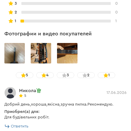
3
0
Оптимизированная конструкция механизма фиксации
2
0
полотна обеспечивает быструю и комфортную
1
1
замену расходных материалов.
Фотографии и видео покупателей
Эргономика и комфорт
● пила имеет эргономичную прорезиненную ручку;
5
4
3
2
1
● дополнительный комфорт обеспечивает
прорезиненный упор на корпусе;
Микола
17.06.2026
● пильное полотно можно устанавливать под углом
5
45 градусов.
Добрий день,хороша,якісна,зручна пилка.Рекомендую.
Приобрел(а) для:
Для будівельних робіт.
Ответить