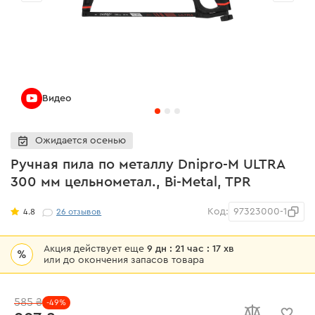
Видео
Ожидается осенью
Ручная пила по металлу Dnipro-M ULTRA
300 мм цельнометал., Bi-Metal, TPR
Код:
97323000-1
4.8
26
отзывов
Акция действует еще
9 дн : 21 час : 17 хв
%
или до окончения запасов товара
585 ₴
-49%