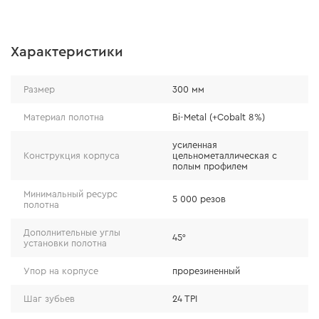
Характеристики
Размер
300 мм
Прочный корпус
Материал полотна
Bi-Metal (+Cobalt 8%)
усиленная
Цельнометаллическая конструкция корпуса с полым
Конструкция корпуса
цельнометаллическая с
полым профилем
профилем обеспечивает одновременно прочность и
легкость ручной пилы.
Минимальный ресурс
5 000 резов
полотна
Дополнительные углы
45°
установки полотна
Упор на корпусе
прорезиненный
Шаг зубьев
24 TPI