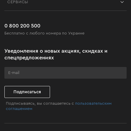
СЕРВИСЫ
Возврат
Работа
Сервис
Доставка и оплата
Новинки
Часто задаваемые вопросы
0 800 200 500
Черная пятница
Бесплатно с любого номера по Украине
Новости
Акционные наборы
Уведомления о новых акциях, скидках и
Бизнес-клиентам
спецпредложениях
Программа лояльности
Клуб мастерства
Подписаться
Подписываясь, вы соглашаетесь с
пользовательским
соглашением