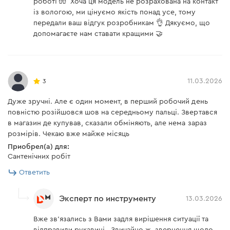
роботі 🧤 Хоча ця модель не розрахована на контакт
із вологою, ми цінуємо якість понад усе, тому
передали ваш відгук розробникам 👌 Дякуємо, що
допомагаєте нам ставати кращими 🤝
11.03.2026
3
Дуже зручні. Але є один момент, в перший робочий день
повністю розійшовся шов на середньому пальці. Звертався
в магазин де купував, сказали обміняють, але нема зараз
розмірів. Чекаю вже майже місяць
Приобрел(а) для:
Сантенічних робіт
Ответить
Эксперт по инструменту
13.03.2026
Вже зв'язались з Вами задля вирішення ситуації та