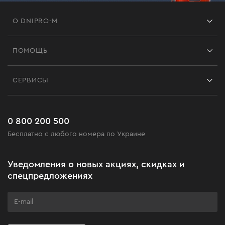
О DNIPRO-M
Франшиза
ПОМОЩЬ
Отзывы
Контакты
Блог
СЕРВИСЫ
Возврат
Работа
Сервис
Доставка и оплата
Новинки
Часто задаваемые вопросы
0 800 200 500
Черная пятница
Бесплатно с любого номера по Украине
Новости
Акционные наборы
Уведомления о новых акциях, скидках и
Бизнес-клиентам
спецпредложениях
Программа лояльности
Клуб мастерства