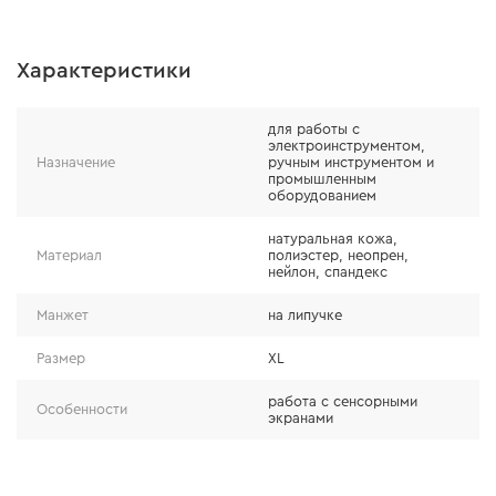
Надежность
Характеристики
вставки из натуральной кожи повышают общую
износостойкость изделия;
для работы с
благодаря удобной регулируемой манжете
электроинструментом,
Назначение
ручным инструментом и
перчатки надежно фиксируются на руке;
промышленным
оборудованием
перчатки соответствуют требованиям
европейского стандарта EN 388 и EN 420.
натуральная кожа,
Материал
полиэстер, неопрен,
нейлон, спандекс
Манжет
на липучке
Размер
XL
работа с сенсорными
Особенности
экранами