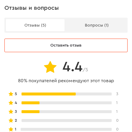
Отзывы и вопросы
Отзывы (5)
Вопросы (1)
Комфорт во время работы
Оставить отзыв
вы можете пользования сенсорным экраном, не
снимая перчаток;
4.4
вставки из спандекса между пальцами
/5
обеспечивают комфортную работу;
благодаря мягким вставкам EVA на ладонях
80% покупателей рекомендуют этот товар
уровень вибрации в процессе работы
существенно снижается.
5
3
4
1
3
1
2
0
Размерная таблица
1
0