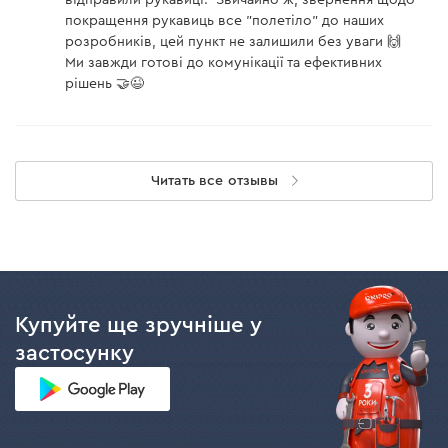
відправили рукавиці. Звичайно ж, звернення щодо
покращення рукавиць все "полетіло" до наших
розробників, цей пункт не залишили без уваги 🙌
Ми завжди готові до комунікації та ефективних
рішень 🤝😉
Читать все отзывы
Купуйте ще зручніше у
застосунку