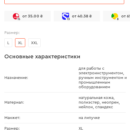
от 35.00 ₴
от 40.38 ₴
от 6
15
13
8
Размер:
L
XL
XXL
Основные характеристики
для работы с
электроинструментом,
Назначение:
ручным инструментом и
промышленным
оборудованием
натуральная кожа,
Материал:
полиэстер, неопрен,
нейлон, спандекс
Манжет:
на липучке
Размер:
XL