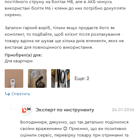
постійного струму на болтах М8, але в АКБ чомусь
використані болти М6 і клеми до них потрібно докупляти
окремо.
Загалом гарний виріб, тільки якщо продаєте його як
комплект, то подбайте, щоб клієнт після розпакування
товару вдома не шукав ще кілька днів елементи, яких не
вистачає для повноцінного використання.
Приобрел(а) для:
Для квартири
Eще: 2
Ответить
Эксперт по инструменту
26.07.2026
Володимире, дякуємо, що так детально поділилися
своїми враженнями 😊 Приємно, що ви позитивно
оцінили сервіс, перевірку товару при отриманні та