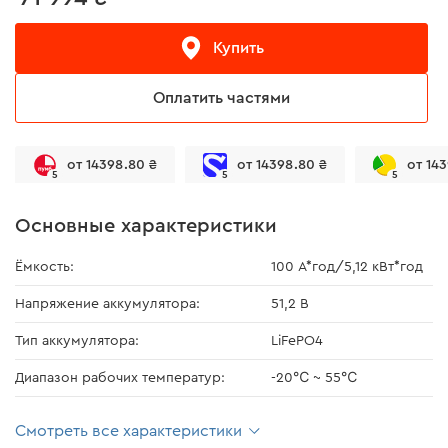
Купить
Оплатить частями
от 14398.80 ₴
от 14398.80 ₴
от 14
5
5
5
Основные характеристики
Ёмкость:
100 А*год/5,12 кВт*год
Напряжение аккумулятора:
51,2 В
Тип аккумулятора:
LiFePO4
Диапазон рабочих температур:
-20℃ ~ 55℃
Смотреть все характеристики