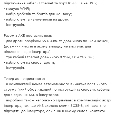
підключення кабель Ethernet та порт R5485, а не USB;
- модуль WI-FI;
- набір дюбелів та болтів для монтажу;
- набір клем та накінечників на дроти;
- інструкція.
Разом з АКБ поставляється:
- два дроти розрізом 35 мм.кв. та довжиною по 17см кожен,
(довжини яких ні в якому випадку не вистачає для
підключення до інвертора);
- три кабелі Ethernet довжиною 0.25м, 1.0м та 2.0м;
- набір клем на силові дроти;
- інструкція.
Тепер до неприємного:
- в комплектації немає автоматичного вимикача постійного
струму (який обов'язковий по інструкції) та силових кабелів
для з'єднання АКБ з інвертором;
- виробник також неприємно здивував: в комплектацію як до
інвертора, так і до АКБ входять клеми SC35-8, які ідеально
підходять до інвертора, оскільки в ньому силові контакти