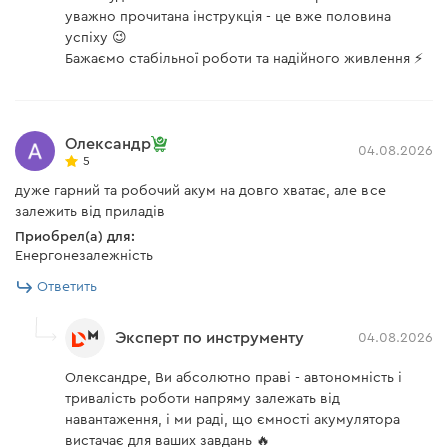
уважно прочитана інструкція - це вже половина
успіху 😉
Бажаємо стабільної роботи та надійного живлення ⚡
Олександр
04.08.2026
5
дуже гарний та робочий акум на довго хватає, але все
залежить від приладів
Приобрел(а) для:
Енергонезалежність
Ответить
Эксперт по инструменту
04.08.2026
Олександре, Ви абсолютно праві - автономність і
тривалість роботи напряму залежать від
навантаження, і ми раді, що ємності акумулятора
вистачає для ваших завдань 🔥