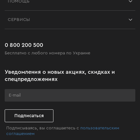
ПОМОЩЬ
Отзывы
Контакты
Блог
СЕРВИСЫ
Возврат
Работа
Сервис
Доставка и оплата
Новинки
Часто задаваемые вопросы
0 800 200 500
Черная пятница
Бесплатно с любого номера по Украине
Новости
Акционные наборы
Уведомления о новых акциях, скидках и
Бизнес-клиентам
спецпредложениях
Программа лояльности
Клуб мастерства
Подписаться
Подписываясь, вы соглашаетесь с
пользовательским
соглашением