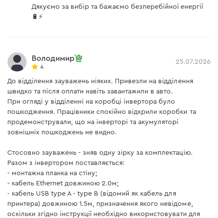
Дякуємо за вибір та бажаємо безперебійної енергії
🔋⚡
Володимир
25.07.2026
4
До відділення зауважень ніяких. Привезли на відділення
швидко та після оплати навіть завантажили в авто.
При огляді у відділенні на коробці інвертора було
пошкодження. Працівники спокійно відкрили коробки та
продемонстрували, що на інверторі та акумуляторі
зовнішніх пошкоджень не видно.
Стосовно зауважень - зняв одну зірку за комплектацію.
Разом з інвертором поставляється:
- монтажна планка на стіну;
- кабель Ethernet довжиною 2.0м;
- кабель USB type A - type B (відомий як кабель для
принтера) довжиною 1.5м, призначення якого невідоме,
оскільки згідно інструкції необхідно використовувати для