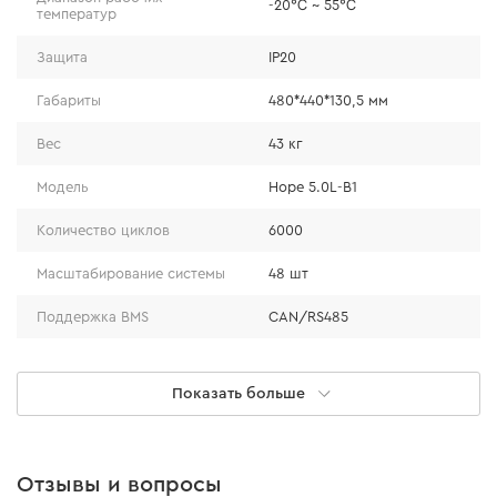
-20℃ ~ 55℃
эффективную и длительную работу аккумулятора.
температур
Интеллектуальный мониторинг
Защита
ІР20
Функции автоматического подключения к сети,
удобного локального управления и удаленного
Габариты
480*440*130,5 мм
мониторинга обеспечивают простой и удобный
контроль работы системы и ее обслуживания.
Вес
43 кг
Модель
Hope 5.0L-B1
Количество циклов
6000
Масштабирование системы
48 шт
Поддержка BMS
CAN/RS485
LED индикаторы
есть
Показать больше
Монтаж
Настенный
Ток заряда
100 А
Отзывы и вопросы
Ток заряда пиковый
250 А