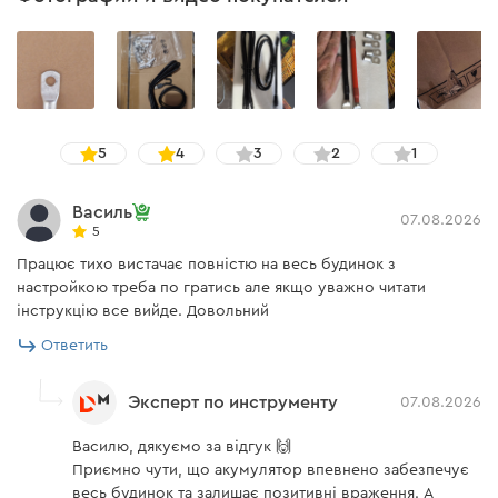
Инструкция пользователя
Скачать инструкцию к "Аккумуляторная батарея Growatt
Hope 5.0L-B1 (2 шт.)"
5
4
3
2
1
Василь
07.08.2026
5
Працює тихо вистачає повністю на весь будинок з
настройкою треба по гратись але якщо уважно читати
інструкцію все вийде. Довольний
Ответить
Эксперт по инструменту
07.08.2026
Василю, дякуємо за відгук 🙌
Приємно чути, що акумулятор впевнено забезпечує
весь будинок та залишає позитивні враження. А