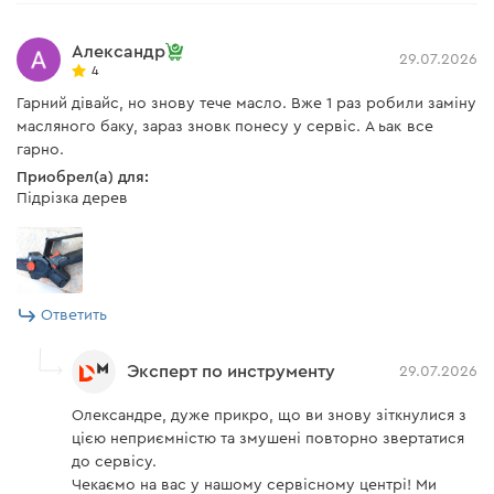
Время заряда
аккумулятора BP-240N 4
74 мин
А/ч
Александр
29.07.2026
4
Время заряда
аккумулятора BP-280N 8
173 мин
Гарний дівайс, но знову тече масло. Вже 1 раз робили заміну
А/ч BP-280N 8 А/ч
масляного баку, зараз зновк понесу у сервіс. А ьак все
гарно.
Допустимая температура
от +5°С до +45°С
для зарядки АКБ
Приобрел(а) для:
Підрізка дерев
Напряжение сети
230 В
Частота сети
50 Гц
Длина сетевого кабеля
1,9 м
Ответить
Вес
0,33 кг
Эксперт по инструменту
29.07.2026
Комплектация
Олександре, дуже прикро, що ви знову зіткнулися з
цією неприємністю та змушені повторно звертатися
Аккумуляторная батарея Dnipro-M BP-260 6,0
до сервісу.
А*ч
Чекаємо на вас у нашому сервісному центрі! Ми