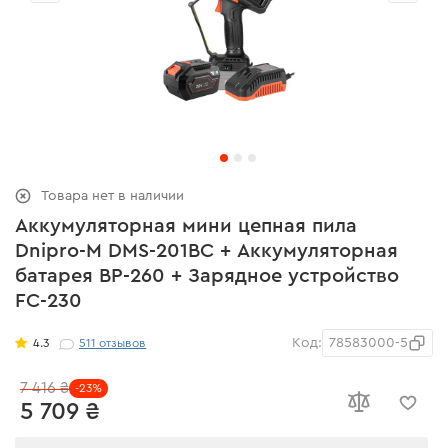
Товара нет в наличии
Аккумуляторная мини цепная пила
Dnipro-M DMS-201BC + Аккумуляторная
батарея BP-260 + Зарядное устройство
FC-230
Код:
78583000-5
4.3
511
отзывов
7 416 ₴
-23%
5 709 ₴