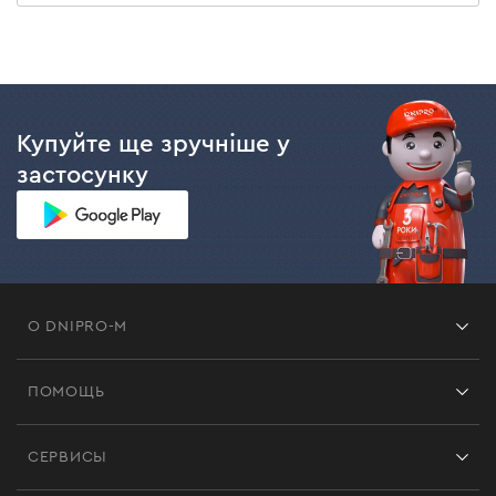
Купуйте ще зручніше у
застосунку
О DNIPRO-M
Франшиза
ПОМОЩЬ
Отзывы
Контакты
Блог
СЕРВИСЫ
Возврат
Работа