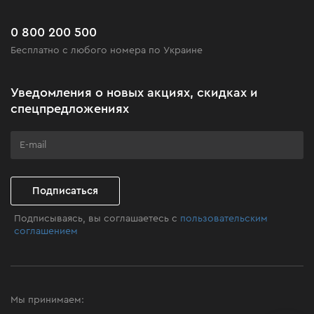
Сервис
Доставка и оплата
Новинки
Часто задаваемые вопросы
0 800 200 500
Черная пятница
Бесплатно с любого номера по Украине
Новости
Акционные наборы
Уведомления о новых акциях, скидках и
Бизнес-клиентам
спецпредложениях
Программа лояльности
Клуб мастерства
Подписаться
Подписываясь, вы соглашаетесь с
пользовательским
соглашением
Мы принимаем: