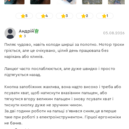
Время заряда
аккумулятора: ЗУ Dnipro-M
140 мин
FC-230/FC-230 Dual
5
4
3
2
1
Допустимая температура
от +5°С до +45°С
для зарядки АКБ
Андрій
05.08.2026
3
Количество элементов
15
Пиляє чудово, навіть колоди ширші за полотно. Мотор трохи
Индикация ошибок
нет
гріється, але це очікувано, цілий день працювала без
нарікань або клинів.
Индикатор заряда батареи
есть
Ланцюг часто послаблюється, але дуже швидко і просто
Защита от перегрева
есть
підтягується назад.
Защита от переразряда
есть
Кнопка запобіжник жахлива, вона надто високо і треба або
псувати хват, щоб натиснути вказівним пальцем, або
Защита от короткого
есть
замыкания
тягнутися вгору великим пальцем і знову псувати хват і
тиснути кнопку дуже не зручним чином.
Защита от перезаряда
есть
За дві години роботи на пальці з'явився синяк,це вперше
таке при роботі з електроінструментом. Гіршої ергономіки
не бачив.
Зарядное устройство Dnipro-M FC-230