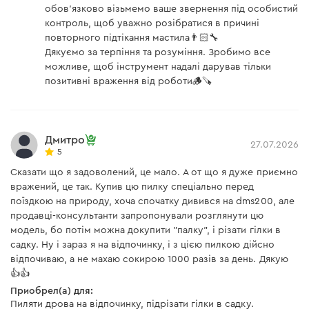
обов'язково візьмемо ваше звернення під особистий
контроль, щоб уважно розібратися в причині
Аккумуляторная батарея
есть
повторного підтікання мастила👨🏻‍🔧
Дякуємо за терпіння та розуміння. Зробимо все
можливе, щоб інструмент надалі дарував тільки
Зарядное устройство Dnipro-M FC-230
позитивні враження від роботи🪵🪚
Зарядное устройство
есть
Дмитро
27.07.2026
5
Инструкция пользователя
Сказати що я задоволений, це мало. А от що я дуже приємно
Скачать инструкцию к "Аккумуляторная мини цепная
вражений, це так. Купив цю пилку спеціально перед
поїздкою на природу, хоча спочатку дивився на dms200, але
пила Dnipro-M DMS-201BC (без АКБ и ЗУ)"
продавці-консультанти запропонували розглянути цю
модель, бо потім можна докупити "палку", і різати гілки в
Скачать инструкцию к "Аккумуляторная батарея Dnipro-
садку. Ну і зараз я на відпочинку, і з цією пилкою дійсно
M BP-260 6,0 А*ч"
відпочиваю, а не махаю сокирою 1000 разів за день. Дякую
👍👍
Приобрел(а) для:
Скачать инструкцию к "Зарядное устройство Dnipro-M
Пиляти дрова на відпочинку, підрізати гілки в садку.