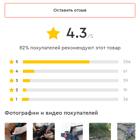
А*ч
Оставить отзыв
Напряжение аккумулятора
20 В
4.3
Емкость аккумулятора
6,0 А*ч
/5
Технология
Li-Ion
аккумуляторных элементов
82% покупателей рекомендуют этот товар
Вес
0,9 кг
5
356
Модель
BP-260
4
61
3
39
Поддержка быстрой
не поддерживает
зарядки
2
19
1
36
Время заряда
аккумулятора: ЗУ Dnipro-M
113 мин
FC-280С
Фотографии и видео покупателей
Время заряда
аккумулятора: ЗУ Dnipro-M
170 мин
FC-223