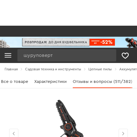
Поиск
Главная
Садовая техника и инструменты
Цепные пилы
Аккумуля
Все о товаре
Характеристики
Отзывы и вопросы (511/382)