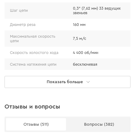
0,3" (7,62 мм) 33 ведущих
Шаг цепи
звеньев
Диаметр реза
160 мм
Максимальная скорость
7,5 м/с
цепи
Скорость холостого хода
4 400 об/мин
Система натяжения цепи
бесключевая
Объем масляного бака
32 мл
Показать больше
Ширина ведущего звена
1,1 мм
Вес
1,24 кг
Отзывы и вопросы
Модель
DMS-201BC (без АКБ и ЗУ)
Отзывы (511)
Вопросы (382)
Аккумуляторная батарея Dnipro-M BP-260 6,0