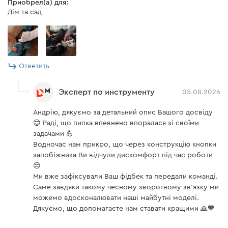
Приобрел(а) для:
Дім та сад
Модель
FC-230
Напряжение АКБ
20 В
Ток
3,0 А
Ответить
Тип аккумуляторов
Li-Ion
Эксперт по инструменту
05.08.2026
Напряжение
20 В
Андрію, дякуємо за детальний опис Вашого досвіду
Время заряда
😊 Раді, що пилка впевнено впоралася зі своїми
50 мин
аккумулятора 2 А/ч
задачами 💪
Водночас нам прикро, що через конструкцію кнопки
Принудительное
нет
запобіжника Ви відчули дискомфорт під час роботи
охлаждение
😔
Время заряда
Ми вже зафіксували Ваш фідбек та передали команді.
120 мин
аккумулятора 6 А/ч
Саме завдяки такому чесному зворотному зв'язку ми
можемо вдосконалювати наші майбутні моделі.
Время заряда
90 мин
Дякуємо, що допомагаєте нам ставати кращими 🙏🧡
аккумулятора 4 А/ч