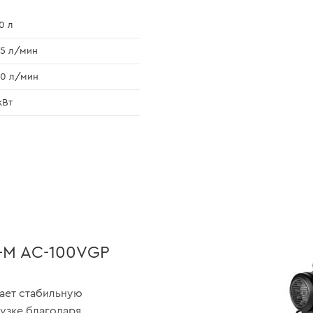
0 л
5 л/мин
0 л/мин
кВт
-M AC-100VGP
ает стабильную
узке благодаря