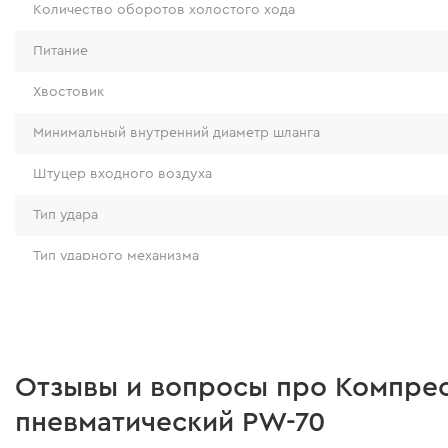
Количество оборотов холостого хода
Питание
Хвостовик
Минимальный внутренний диаметр шланга
Штуцер входного воздуха
Ударный механизм
Тип удара
Модель оснащена ударным механизмом Twin 
Тип ударного механизма
подпружиненными ламелями, что гарантируе
момент в 700 Н·м. Это позволяет работать с к
Функция реверс
обеспечивая быстроту и эффективность рабо
Количество скоростей
условиях. Инструмент легко выдерживает ин
и обеспечивает стабильную производительно
Вес
Отзывы и вопросы про Компрес
пневматический PW-70
Уровень звукового давления