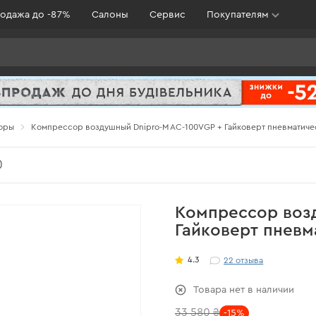
одажа до -87%
Салоны
Сервис
Покупателям
оры
Компрессор воздушный Dnipro-M AC-100VGP + Гайковерт пневматич
)
Компрессор воз
Гайковерт пневм
4.3
22
отзыва
Товара нет в наличии
33 580 ₴
-15%