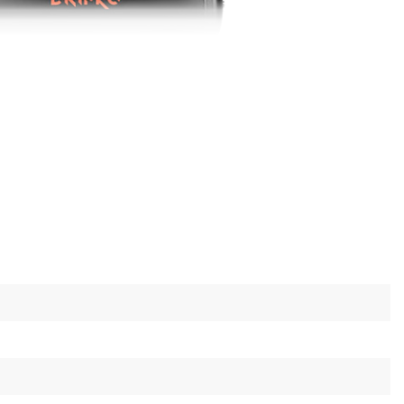
невматический Dnipro-M PW-70
йковерт PW-70 предназначен для работы в
а производстве, а также для монтажных и
т с разными видами крепежа. Оптимально
монтажа и ремонта техники. Благодаря