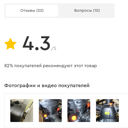
Уровень звуковой мощности
Отзывы (22)
Вопросы (10)
Компрессор воздушный Dnipro-M AC-100VGP
4.3
Объем ресивера
Производительность на входе
/5
Производительность на выходе
82% покупателей рекомендуют этот товар
Мощность
Рабочее давление
Фотографии и видео покупателей
Тип компрессора
Тип привода
Кол-во поршней