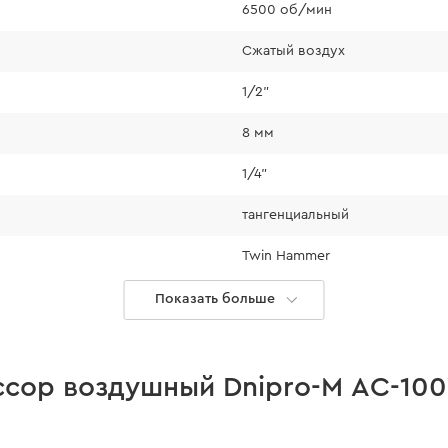
высокой мощности
6500 об/мин
закручивание и отк
Сжатый воздух
1/2"
8 мм
1/4"
тангенциальный
Hammer и
Twin Hammer
т мощный крутящий
реплениями до М27,
есть
Показать больше
ты даже в сложных
3
тенсивную нагрузку
сть.
2,5 кг
сор воздушный Dnipro-M AC-100
87 Дб