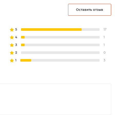
рутящего момента и корпус
Оставить отзыв
ет трехпозиционный регулятор крутящего
Н·м), что позволяет подобрать оптимальное
ных типов крепления, предотвращая его
5
17
4
1
3
1
 алюминия и ударопрочного пластика
2
0
льшой вес инструмента и отличный
1
3
родлевает срок его эксплуатации даже при
льзовании.