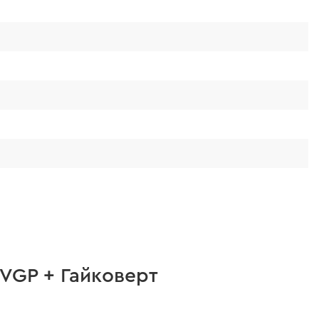
 он обеспечивает быстрое и надежное
ручивание гаек.
VGP + Гайковерт