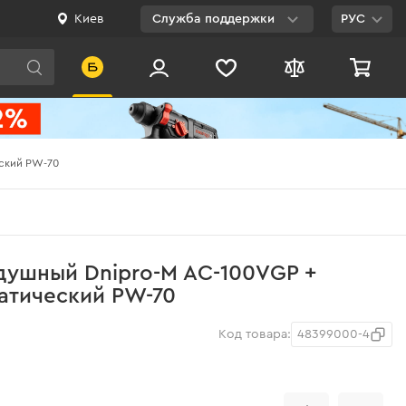
Киев
Служба поддержки
РУС
Viber
WhatsApp
Telegram
еский PW-70
Facebook
E-mail
0 800 200 500
душный Dnipro-M AC-100VGP +
Бесплатно по
атический PW-70
Украине
Код товара:
48399000-4