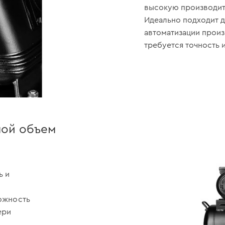
высокую производите
Идеально подходит 
автоматизации произ
требуется точность 
шой объем
ь и
можность
ери