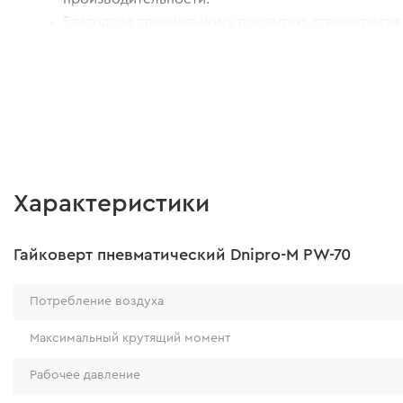
Благодаря специальному покрытию стенки реси
надежно защищены от коррозии и утолщены для
дополнительной прочности. Имеют 8 лет гаранти
сквозной коррозии, что гарантирует длительный
службы.
Характеристики
Гайковерт пневматический Dnipro-M PW-70
Потребление воздуха
Максимальный крутящий момент
Рабочее давление