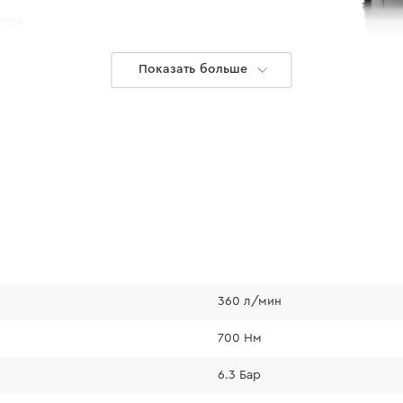
вера
и от
Показать больше
 срок
Гайковерт п
360 л/мин
Пневматический га
автомастерских, н
700 Нм
демонтажных рабо
6.3 Бар
подходит для шино