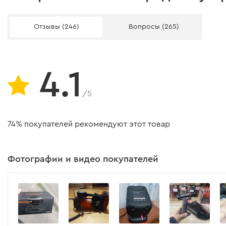
инструментом Dnipro-M, даже бесколлекторным.
Емкость аккумулятора
Отзывы (246)
Вопросы (265)
Количество скоростей
Количество ударов
4.1
Время заряда аккумулятора
/5
Тип аккумулятора
Тип двигателя
74% покупателей рекомендуют этот товар
Степень крутящего момента
Фотографии и видео покупателей
Материал патрона
Тип патрона
Диаметр патрона
Защита
Функция блокировки шпинделя