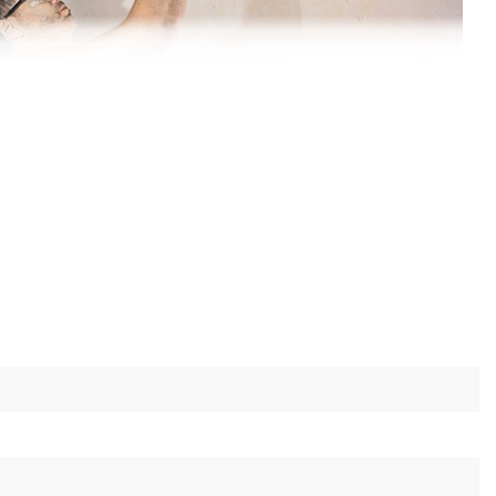
o-M CD-218 полностью совместим с
атареями моделей BP-220, BP-240 и BP-260.