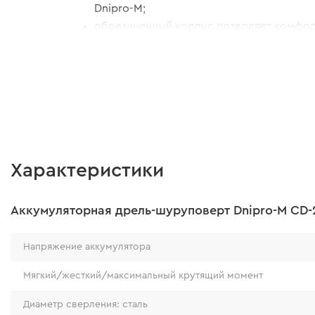
Dnipro-M;
обрезиненный корпус позволяет комфор
обеспечивает надежную защиту от паден
Характеристики
Аккумуляторная дрель-шуруповерт Dnipro-M CD-2
Напряжение аккумулятора
Мягкий/жесткий/максимальный крутящий момент
Диаметр сверления: сталь