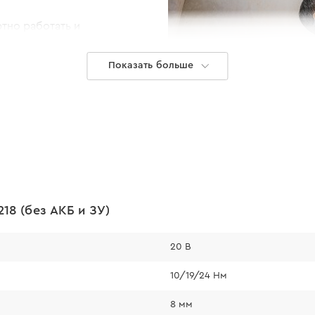
тно работать и
ий.
Показать больше
18 (без АКБ и ЗУ)
20 В
Батарея
10/19/24 Нм
Шуруповерт Dnipr
8 мм
аккумуляторными б