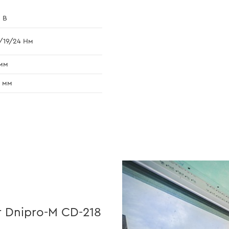
 В
/19/24 Нм
мм
 мм
 Dnipro-M CD-218