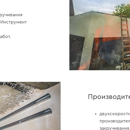
кручивания
 Инструмент
абот.
Производит
двухскоростн
производител
закручивания,