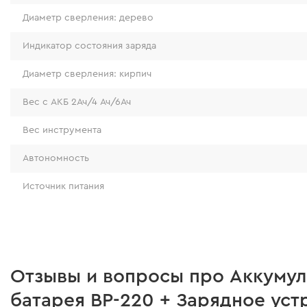
Диаметр сверления: дерево
Индикатор состояния заряда
Диаметр сверления: кирпич
Вес с АКБ 2Ач/4 Ач/6Ач
Вес инструмента
Автономность
Аккумуляторная батарея Dnipro-M
Источник питания
Максимальная мощность
Аккумуляторная батарея Dnipro-M BP-220 – аккумул
Рабочая мощность
Ion батарея напряжением 20 V и емкостью 2 А/ч. Б
своим емкостным показателям и прекрасной автон
Номинальная мощность
Отзывы и вопросы про Аккумул
позволяет выполнить бытовые задачи, без перерыва
батарея BP-220 + Зарядное уст
Батарея совместима с любым 20 V аккумуляторны
Количество оборотов холостого хода