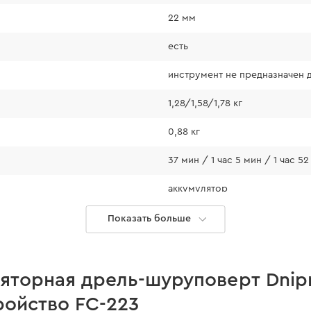
22 мм
есть
инструмент не предназначен д
1,28/1,58/1,78 кг
0,88 кг
37 мин / 1 час 5 мин / 1 час 5
 BP-220 2 А/час
аккумулятор
270 Вт
Показать больше
яторная Li-
95 Вт
лагодаря
омности, она
36 Вт
яторная дрель-шуруповерт Dnipr
 на отдых.
ройство FC-223
м
0-400/0-1500 об/мин