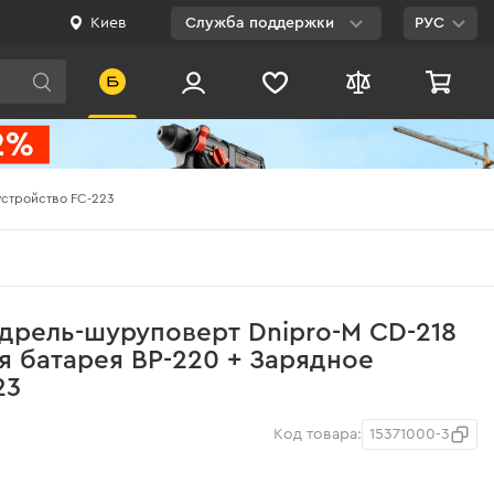
Киев
Служба поддержки
РУС
Viber
WhatsApp
Telegram
устройство FC-223
Facebook
E-mail
0 800 200 500
дрель-шуруповерт Dnipro-M CD-218
Бесплатно по
я батарея BP-220 + Зарядное
Украине
23
Код товара:
15371000-3