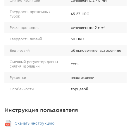
Снятие изоляции
сечением 0,2 - 6 мм²
Твердость прижимных
45-57 HRC
автоматическая настройка на нужный размер и
губок
толщину изоляции;
Резка проводов
сечением до 2 мм²
ограничитель длины снятия изоляции.
Твердость лезвий
50 HRC
Вид лезвий
обыкновенные, встроенные
Сменный регулятор длины
есть
снятия изоляции
Рукоятки
пластиковые
Особенности
торцевой
Инструкция пользователя
Скачать инструкцию