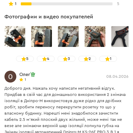
1
5
Фотографии и видео покупателей
5
4
3
2
1
Олег
08.04.2026
1
Доброго дня. Нажаль хочу написати негативний відгук.
Придбав в свій час для домашнього використання 2 знімача
ізоляції в Дніпро-М використовув дуже рідко для дрібних
робіт, зробити переносу перекрутити розетку то що у
власному будинку. Нарешті мені знадобилося зачистити
кабель 2.5 м'який плоский двух жільний, може мені так не
везе але знімаючи верхній шар ізоляції лопнула губка на
Знімач ізоляції автоматичний Dnipro-M KS-26E PRO.3 В 1 я