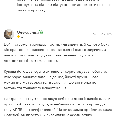
інструмента під цим відгуком - це допоможе точніше
оцінити причину.
Олександр
28.09.2025
4
Цей інструмент залишає протиріччя відчуття. З одного боку,
він працює і в принципі справляється зі своєю задачею. З
іншого – постійно відчуваєш невпевненість у його
довговічності та можливостях.
Купляв його давно, але активно використовував небагато.
Вже зараз виникає питання до надійності пружинного
механізму – створюється враження, що він може не
витримати тривалого навантаження.
Найкраще інструмент показує себе з м'якою ізоляцією. Але
при спробі зняти стару, здерев'янілу ізоляцію з проводів
типу АППВ, він неефективний. Чи це загальна проблема таких
моделей, чи просто мій екземпляр, сказати важко.