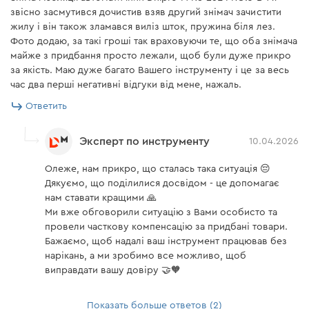
звісно засмутився дочистив взяв другий знімач зачистити
жилу і він також зламався виліз шток, пружина біля лез.
Фото додаю, за такі гроші так враховуючи те, що оба знімача
майже з придбання просто лежали, щоб були дуже прикро
за якість. Маю дуже багато Вашего інструменту і це за весь
час два перші негативні відгуки від мене, нажаль.
Ответить
Эксперт по инструменту
10.04.2026
Олеже, нам прикро, що сталась така ситуація 😔
Дякуємо, що поділилися досвідом - це допомагає
нам ставати кращими 🙏
Ми вже обговорили ситуацію з Вами особисто та
провели часткову компенсацію за придбані товари.
Бажаємо, щоб надалі ваш інструмент працював без
нарікань, а ми зробимо все можливо, щоб
виправдати вашу довіру 🤝🧡
Показать больше ответов (2)