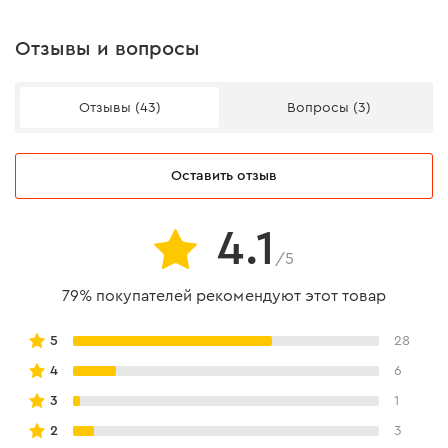
Прочность и надежность
Отзывы и вопросы
режущие кромки V-образного типа, твердостью
55 HRC;
Отзывы (43)
Вопросы (3)
встроенные лезвия для резки провода,
твердостью 50 HRC (предназначены для работы
только с медным проводом);
Оставить отзыв
рукоятки выполнены из высококачественного
пластика.
4.1
/5
79% покупателей рекомендуют этот товар
5
28
4
6
3
1
2
3