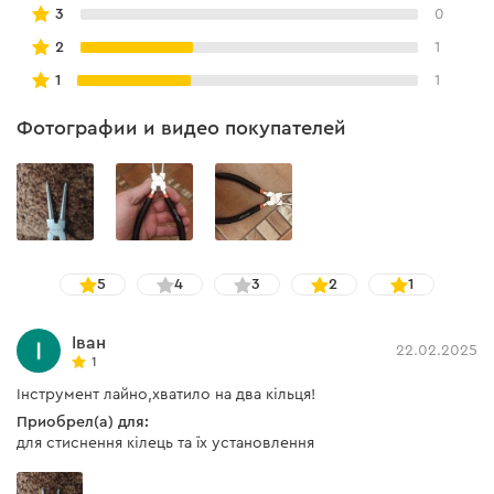
3
0
2
1
1
1
Фотографии и видео покупателей
Эргономика и комфорт
Прорезиненная ручка из нескользящего материала
способствует надежной фиксации инструмента в
руке.
5
4
3
2
1
Іван
22.02.2025
1
Інструмент лайно,хватило на два кільця!
Приобрел(а) для:
для стиснення кілець та їх установлення