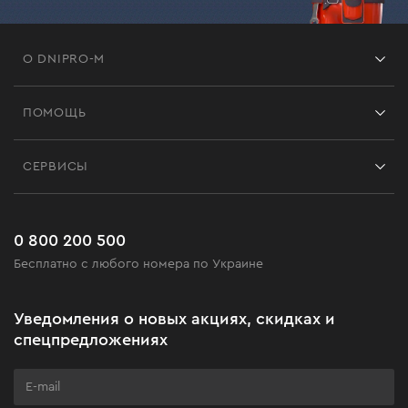
О DNIPRO-M
Франшиза
ПОМОЩЬ
Отзывы
Контакты
Блог
СЕРВИСЫ
Возврат
Работа
Сервис
Доставка и оплата
Новинки
Часто задаваемые вопросы
0 800 200 500
Черная пятница
Бесплатно с любого номера по Украине
Новости
Акционные наборы
Уведомления о новых акциях, скидках и
Бизнес-клиентам
спецпредложениях
Программа лояльности
Клуб мастерства