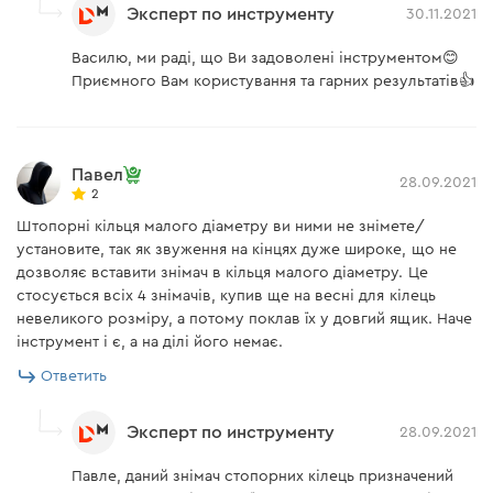
Эксперт по инструменту
30.11.2021
Василю, ми раді, що Ви задоволені інструментом😊
Приємного Вам користування та гарних результатів👍
Павел
28.09.2021
2
Штопорні кільця малого діаметру ви ними не знімете/
установите, так як звуження на кінцях дуже широке, що не
дозволяє вставити знімач в кільця малого діаметру. Це
стосується всіх 4 знімачів, купив ще на весні для кілець
невеликого розміру, а потому поклав їх у довгий ящик. Наче
інструмент і є, а на ділі його немає.
Ответить
Эксперт по инструменту
28.09.2021
Павле, даний знімач стопорних кілець призначений