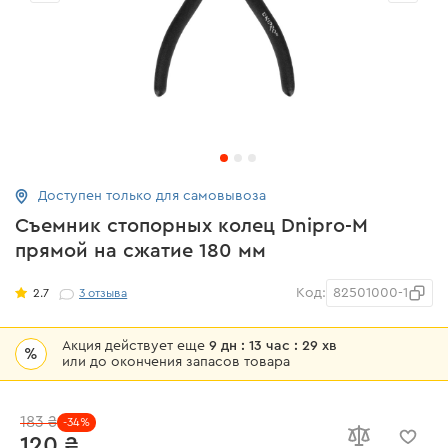
Доступен только для самовывоза
Съемник стопорных колец Dnipro-M
прямой на сжатие 180 мм
Код:
82501000-1
2.7
3
отзыва
Акция действует еще
9 дн : 13 час : 29 хв
%
или до окончения запасов товара
183 ₴
-34%
120 ₴