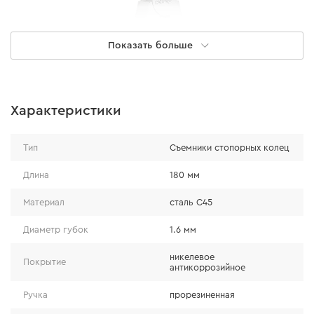
Показать больше
Прочность
Характеристики
- изготовлен из прочной стали марки С45;
- дополнительная термообработка рабочих частей
Тип
Съемники стопорных колец
инструмента.
Длина
180 мм
Материал
сталь С45
Диаметр губок
1.6 мм
никелевое
Покрытие
антикоррозийное
Ручка
прорезиненная