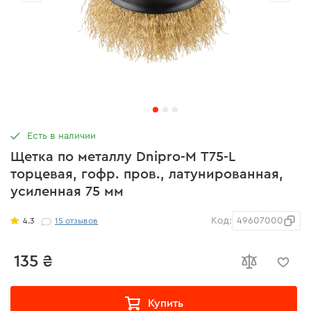
Есть в наличии
Щетка по металлу Dnipro-M Т75-L
торцевая, гофр. пров., латунированная,
усиленная 75 мм
Код:
49607000
4.3
15
отзывов
135 ₴
Купить