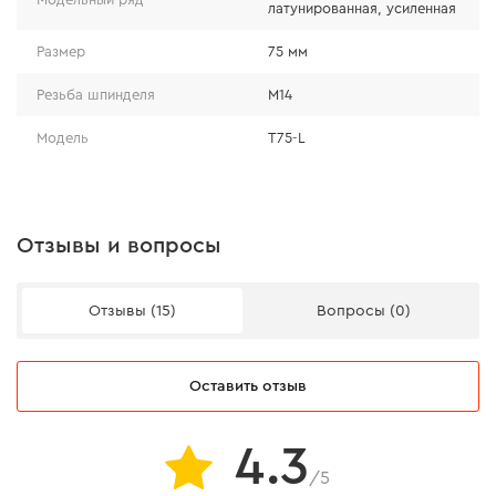
контрольная балансировка;
латунированная, усиленная
дополнительная термообработка проволоки
Размер
75 мм
увеличивает срок службы;
усиленная гайка и шайба позволяют
Резьба шпинделя
М14
использовать щетку даже с
Модель
Т75-L
пневмоинструментом;
диаметр проволоки составляет 0,35 мм.
Отзывы и вопросы
Отзывы (15)
Вопросы (0)
Оставить отзыв
4.3
/5