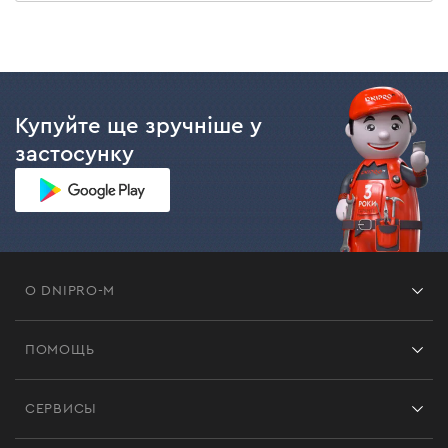
Купуйте ще зручніше у
застосунку
О DNIPRO-M
Франшиза
ПОМОЩЬ
Отзывы
Контакты
Блог
СЕРВИСЫ
Возврат
Работа
Сервис