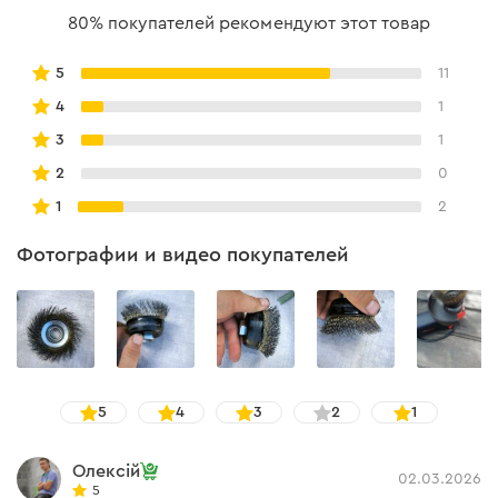
80% покупателей рекомендуют этот товар
Рекомендации по использованию
5
11
4
1
Максимальное количество оборотов для
3
1
использования с угловыми шлифовальными
2
0
машинами – 12500 об/мин.
1
2
Щетка подходит для УШМ с диаметром диска 125 мм с
регулировкой оборотов.
Фотографии и видео покупателей
5
4
3
2
1
Олексій
02.03.2026
5