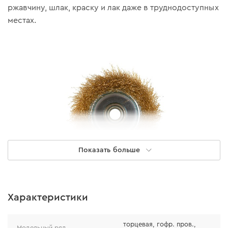
ржавчину, шлак, краску и лак даже в труднодоступных
местах.
Показать больше
Характеристики
Особенности
торцевая, гофр. пров.,
Модельный ряд