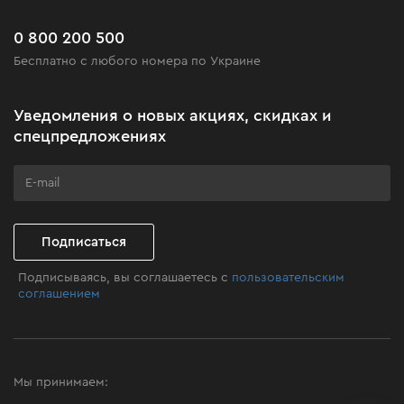
Доставка и оплата
Новинки
Часто задаваемые вопросы
0 800 200 500
Черная пятница
Бесплатно с любого номера по Украине
Новости
Акционные наборы
Уведомления о новых акциях, скидках и
Бизнес-клиентам
спецпредложениях
Программа лояльности
Клуб мастерства
Подписаться
Подписываясь, вы соглашаетесь с
пользовательским
соглашением
Мы принимаем: