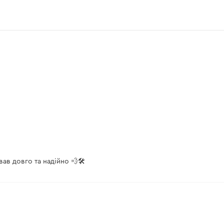
ав довго та надійно 💨🛠️