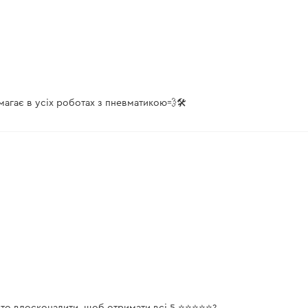
магає в усіх роботах з пневматикою💨🛠️
то вдосконалити, щоб отримати всі 5 ⭐️⭐️⭐️⭐️⭐️?