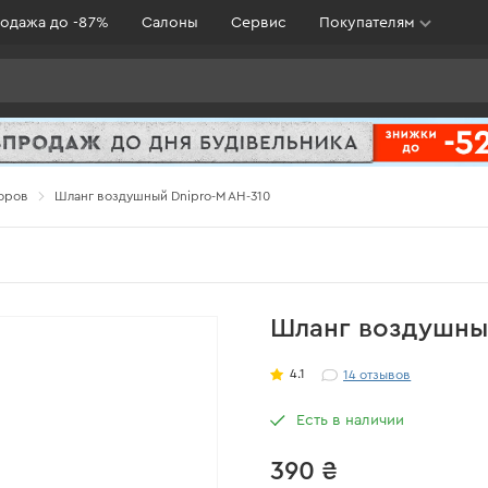
одажа до -87%
Салоны
Сервис
Покупателям
оров
Шланг воздушный Dnipro-M AH-310
Шланг воздушный
4.1
14
отзывов
Есть в наличии
390 ₴