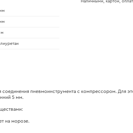
Наличными, картой, оплат
мм
мм
 м
лиуретан
я соединения пневмоинструмента с компрессором. Для эт
нний 5 мм.
ществами:
ет на морозе.