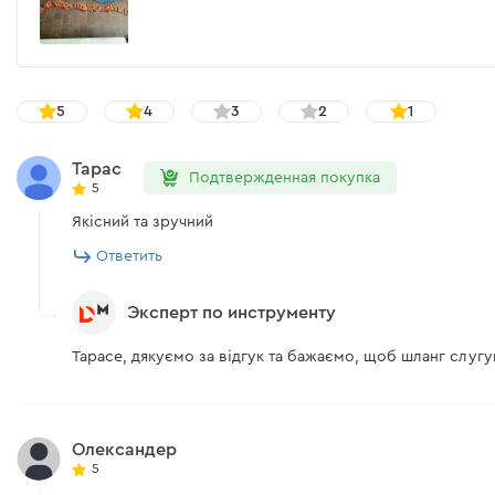
5
4
3
2
1
Тарас
Подтвержденная покупка
5
Якісний та зручний
Ответить
Эксперт по инструменту
Тарасе, дякуємо за відгук та бажаємо, щоб шланг слугув
Олександер
5