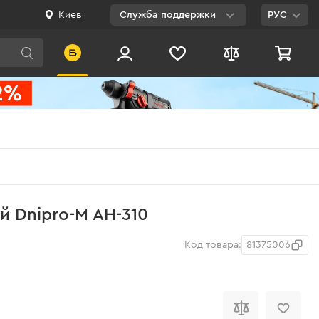
Киев
Служба поддержки
РУС
Viber
WhatsApp
Telegram
Facebook
E-mail
0 800 200 500
 Dnipro-M AH-310
Бесплатно по
Украине
Код товара:
81375006