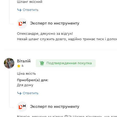
Шланг якісний
Ответить
Эксперт по инструменту
Олександре, дякуємо за відгук!
Нехай шланг служить довго, надійно тримає тиск і допо
Віталій
Подтвержденная покупка
4
Ціна якість
Приобрел(а) для:
Для дому
Ответить
Эксперт по инструменту
Віталію, дякуємо за відгук 😊🤝 Цікаво дізнатись, що вар