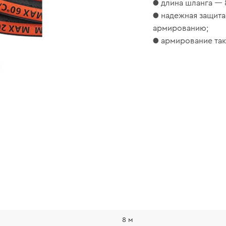
● длина шланга — 
● надежная защита
армированию;
● армирование так
8 м