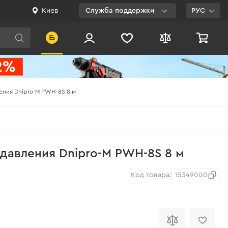
Киев
Служба поддержки
РУС
Viber
WhatsApp
Telegram
ения Dnipro-M PWH-8S 8 м
Facebook
E-mail
0 800 200 500
давления Dnipro-M PWH-8S 8 м
Бесплатно по
Украине
Код товара:
15349000