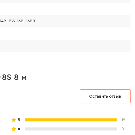
-14B, PW-16B, 16BR
8S 8 м
Оставить отзыв
5
12
4
0