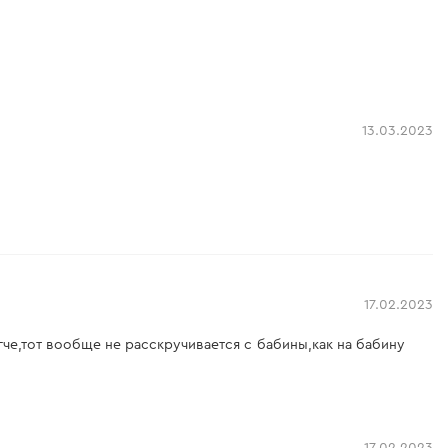
13.03.2023
17.02.2023
гче,тот вообще не расскручивается с бабины,как на бабину