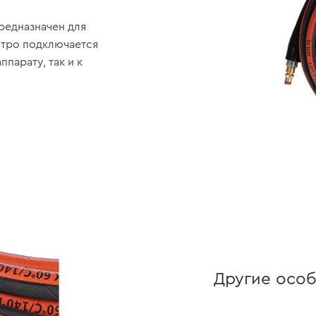
редназначен для
стро подключается
парату, так и к
Другие осо