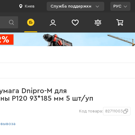
Киев
Служба поддержки
РУС
Viber
WhatsApp
Telegram
Facebook
E-mail
0 800 200 500
мага Dnipro-M для
Бесплатно по
ы Р120 93*185 мм 5 шт/уп
Украине
Код товара:
82711003
овывоза