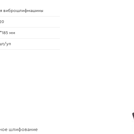
ля виброшлифмашины
20
*185 мм
шт/уп
нное шлифование