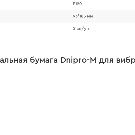
Р120
93*185 мм
5 шт/уп
льная бумага Dnipro-M для виб