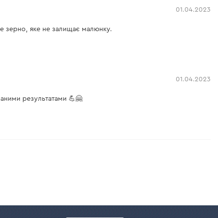
01.04.2023
е зерно, яке не залищає малюнку.
01.04.2023
маними результатами 💪🤗