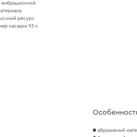
м вибрационной
атериала
высокий ресурс
ер насадки 93 х
Особенност
● абразивный мате