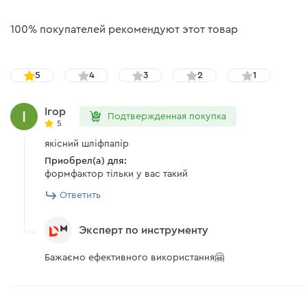
100% покупателей рекомендуют этот товар
5
4
3
2
1
Ігор
Подтвержденная покупка
5
якісний шліфпапір
Приобрел(а) для:
формфактор тільки у вас такий
Ответить
Эксперт по инструменту
Бажаємо ефективного використання🤗