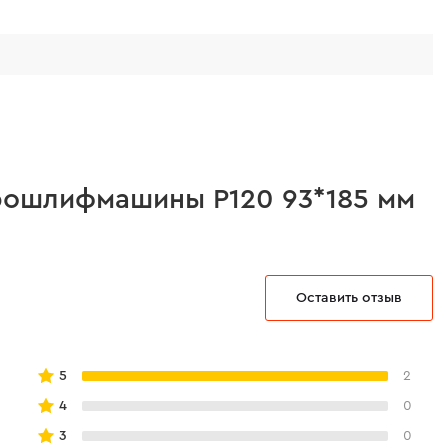
рошлифмашины Р120 93*185 мм
Оставить отзыв
5
2
4
0
3
0