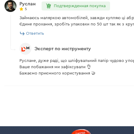
Руслан
Подтвержденная покупка
5
Займаюсь маляркою автомобілей, завжди купляю ці абра
Єдине прохання, зробіть упаковки по 50 шт так як з кр
Ответить
Эксперт по инструменту
Руслане, дуже раді, що шліфувальний папір чудово упо
Ваше побажання ми зафіксували 👌
Бажаємо приємного користування 🤝