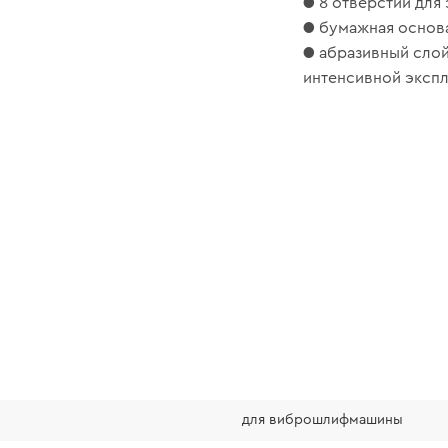
● 8 отверстий для
● бумажная основа
● абразивный слой
интенсивной экспл
для виброшлифмашины