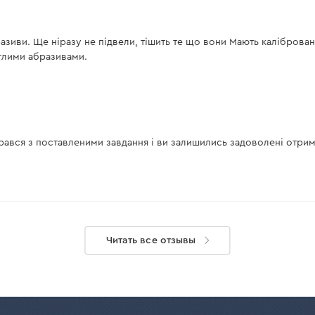
зиви. Ще ніразу не підвели, тішить те що вони Мають каліброван
углими абразивами.
рався з поставленими завдання і ви залишились задоволені отри
Читать все отзывы