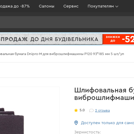
одажа до -87%
Салоны
Сервис
Покупателям
альная бумага Dnipro-M для виброшлифмашины Р120 93*185 мм 5 шт/уп
Шлифовальная бу
виброшлифмашин
5.0
2
отзыва
Доступен только для сам
Зернистость: