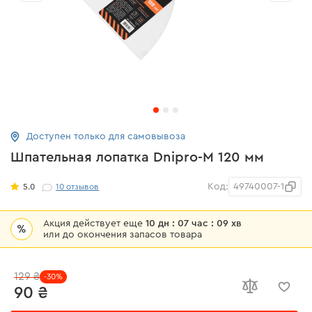
Доступен только для самовывоза
Шпательная лопатка Dnipro-M 120 мм
Код:
49740007-1
5.0
10
отзывов
Акция действует еще
10 дн : 07 час : 09 хв
%
или до окончения запасов товара
129 ₴
-30%
90 ₴