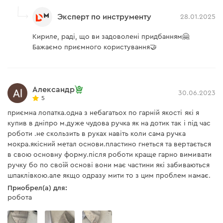
Эксперт по инструменту
28.01.2025
Кириле, раді, що ви задоволені придбанням🤗
Бажаємо приємного користування🤝
Александр
30.06.2023
5
приємна лопатка.одна з небагатьох по гарній якості які я
купив в дніпро м.дуже чудова ручка як на дотик так і під час
роботи .не скользить в руках навіть коли сама ручка
мокра.якісний метал основи.пластино гнеться та вертається
в свою основну форму.після роботи краще гарно вимивати
ручку бо по своїй основі вони має частини які забиваються
шпаклівкою.але якщо одразу мити то з цим проблем намає.
Приобрел(а) для:
робота