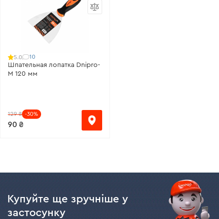
10
5.0
Шпательная лопатка Dnipro-
M 120 мм
129 ₴
-30%
90 ₴
Купуйте ще зручніше у
застосунку