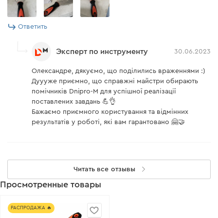
Ответить
Эксперт по инструменту
30.06.2023
Олександре, дякуємо, що поділились враженнями :)
Дуууже приємно, що справжні майстри обирають
помічників Dnipro-M для успішної реалізації
поставлених завдань 💪👌
Бажаємо приємного користування та відмінних
результатів у роботі, які вам гарантовано 🤗🤝
Читать все отзывы
Просмотренные товары
РАСПРОДАЖА 🔥