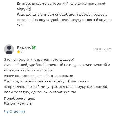
Дмитре, дякуємо за короткий, але дуже приємний
відгук🙌
Раді, що шпатель вам сподобався і добре працює у
шпаклівці та штукатурці. Нехай слугує довго й зручно
🔧✨
Кирило
28.01.2025
5
Это не просто инструмент, это шедевр)
Очень лёгкий, удобный, приятный на ощупь, качественный и
визуально круто смотрится
Ранее пользовался дешёвыми черными
Этот когда первый раз взял в руку - было очень
непривычно, но за 5 минут работы стал в руку как влитой)
Всем советую, однозначно стоит купить!
Приобрел(а) для:
Ремонт комнаты
Ответить