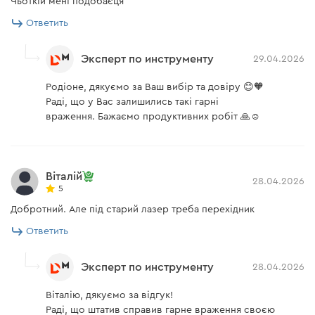
Чьоткій мені подобаєця
Ответить
Эксперт по инструменту
29.04.2026
Родіоне, дякуємо за Ваш вибір та довіру 😊🧡
Раді, що у Вас залишились такі гарні
враження. Бажаємо продуктивних робіт 🙏☺️
Віталій
28.04.2026
5
Добротний. Але під старий лазер треба перехідник
Ответить
Эксперт по инструменту
28.04.2026
Віталію, дякуємо за відгук!
Раді, що штатив справив гарне враження своєю