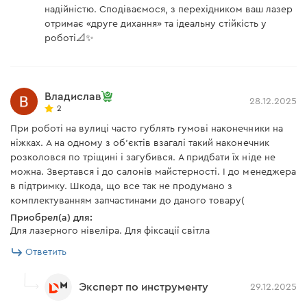
надійністю. Сподіваємося, з перехідником ваш лазер
отримає «друге дихання» та ідеальну стійкість у
роботі📐✨
Владислав
28.12.2025
2
При роботі на вулиці часто гублять гумові наконечники на
ніжках. А на одному з об'єктів взагалі такий наконечник
розколовся по тріщині і загубився. А придбати їх ніде не
можна. Звертався і до салонів майстерності. І до менеджера
в підтримку. Шкода, що все так не продумано з
комплектуванням запчастинами до даного товару(
Приобрел(а) для:
Для лазерного нівеліра. Для фіксації світла
Ответить
Эксперт по инструменту
29.12.2025