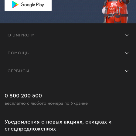
О DNIPRO-M
Франшиза
ПОМОЩЬ
Отзывы
Контакты
Блог
СЕРВИСЫ
Возврат
Работа
Сервис
Доставка и оплата
Новинки
Часто задаваемые вопросы
0 800 200 500
Черная пятница
Бесплатно с любого номера по Украине
Новости
Акционные наборы
Уведомления о новых акциях, скидках и
Бизнес-клиентам
спецпредложениях