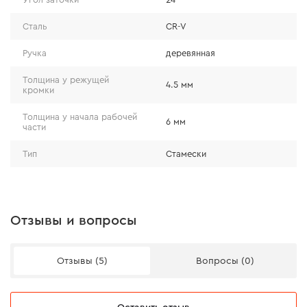
необходимую прочность и стойкость к износу.
Сталь
CR-V
Благодаря процессу закаливания остается
заточенной в течение длительного времени.
Ручка
деревянная
Толщина у режущей
4.5 мм
кромки
Толщина у начала рабочей
6 мм
части
Тип
Стамески
Отзывы и вопросы
Отзывы (5)
Вопросы (0)