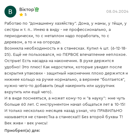
Віктор
08.04.2024
5
Работаю по "домашнему хазяйству". Дома, у мамы, у тёщи, у
сестры и т. п.. Имею в виду - не профессионально, а
периодически, то с металлом надо поработать, то с
деревом, а то и на огороде.
Возникла необходимость и в стамесках. Купил 4 шт. (6-12-18-
25). Ещё не пользовался, но ПЕРВОЕ впечатление неплохое.
Острые! Есть насадка на наконечник. В руке держится
удобно! Это плюс! Как недостатки, которые увидел после
вскрытия упаковки - защитный наконечник плохо держится и
нижнее кольцо на ручке нормально, а верхнее "болтается",
нужно чего-то добавить (ещё накернить или шурупчик
вкрутить или ещё чего).
И в виде посмеяться, а может кому-то и "в науку": мне чуть
больше 60 лет. С инструментом начал общаться лет в 10-15!
И только несколько месяцев назад узнал, что ПРАВИЛЬНО
называется не стамесТка а стамеска!!! Без второй буквы Т!
Век живи - век учись!
Приобрел(а) для: