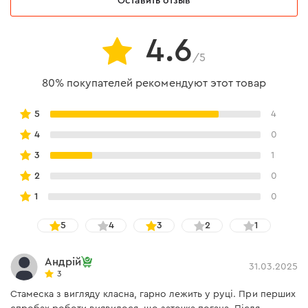
Ручка
Оставить отзыв
4.6
Выполнена из прочного дерева бук, что
/5
обеспечивает надежность во время работы.
Оснащена металлическими кольцами,
80% покупателей рекомендуют этот товар
предотвращающими раскол рукоятки, повышая
долговечность инструмента.
5
4
4
0
3
1
2
0
1
0
Заточка
5
4
3
2
1
Инструмент проходит лазерную заточку,
Андрій
31.03.2025
благодаря чему лезвие меньше подвергается
3
износу, что продлевает его срок эксплуатации.
Стамеска з вигляду класна, гарно лежить у руці. При перших
Угол заточки 24 градуса позволяет получить