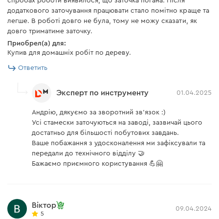
спробах роботи виявилося, що заточка погана. Після
крепкое лезвие, которое не подвержено
додаткового заточування працювати стало помітно краще та
быстрому износу, при этом сохраняя
легше. В роботі довго не була, тому не можу сказати, як
довго триматиме заточку.
достаточную остроту.
Приобрел(а) для:
Купив для домашніх робіт по дереву.
Ответить
Эксперт по инструменту
01.04.2025
Андрію, дякуємо за зворотний зв'язок :)
Усі стамески заточуються на заводі, зазвичай цього
достатньо для більшості побутових завдань.
Ваше побажання з удосконалення ми зафіксували та
передали до технічного відділу 🤝
Бажаємо приємного користування 💪🤗
Віктор
09.04.2024
5