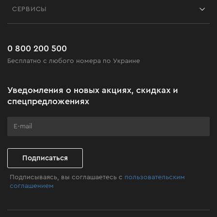
Блог
СЕРВИСЫ
Возврат
Работа
Сервис
Доставка и оплата
Новинки
Часто задаваемые вопросы
0 800 200 500
Черная пятница
Бесплатно с любого номера по Украине
Новости
Акционные наборы
Уведомления о новых акциях, скидках и
Бизнес-клиентам
спецпредложениях
Программа лояльности
Клуб мастерства
Подписаться
Подписываясь, вы соглашаетесь с
пользовательским
соглашением