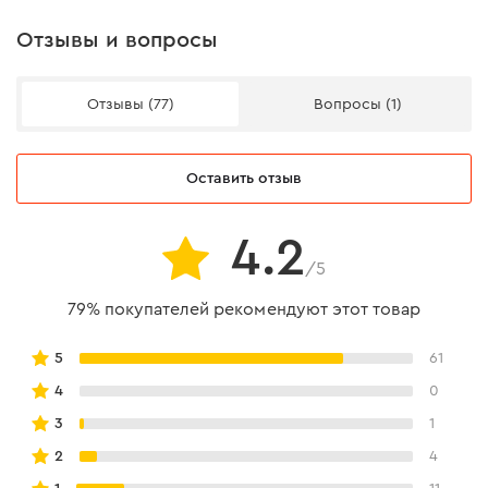
Отзывы и вопросы
Эргономика и комфорт
Отзывы (77)
Вопросы (1)
● прочный металлический корпус;
Оставить отзыв
● складная прорезиненная ручка;
● низкая отдача – рука не устает в процессе работы.
4.2
/5
79% покупателей рекомендуют этот товар
5
61
4
0
3
1
2
4