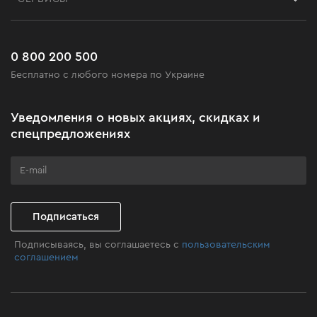
Возврат
Работа
Сервис
Доставка и оплата
Новинки
Часто задаваемые вопросы
0 800 200 500
Черная пятница
Бесплатно с любого номера по Украине
Новости
Акционные наборы
Уведомления о новых акциях, скидках и
Бизнес-клиентам
спецпредложениях
Программа лояльности
Клуб мастерства
Подписаться
Подписываясь, вы соглашаетесь с
пользовательским
соглашением