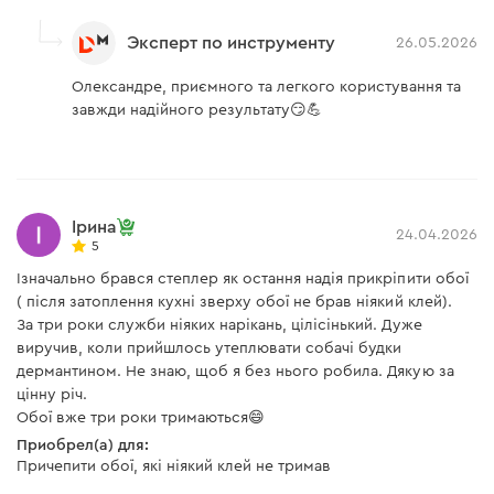
Эксперт по инструменту
26.05.2026
Олександре, приємного та легкого користування та
завжди надійного результату😏💪
Ірина
24.04.2026
5
Ізначально брався степлер як остання надія прикріпити обої
( після затоплення кухні зверху обої не брав ніякий клей).
За три роки служби ніяких нарікань, цілісінький. Дуже
виручив, коли прийшлось утеплювати собачі будки
дермантином. Не знаю, щоб я без нього робила. Дякую за
цінну річ.
Обої вже три роки тримаються😄
Приобрел(а) для:
Причепити обої, які ніякий клей не тримав