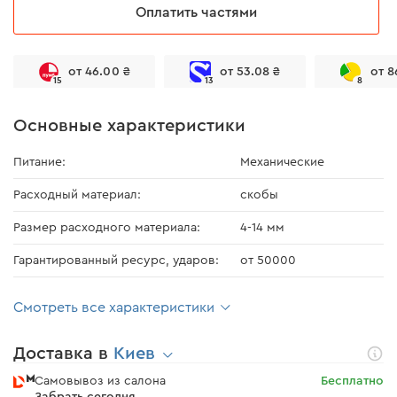
Оплатить частями
от 46.00 ₴
от 53.08 ₴
от 8
15
13
8
Основные характеристики
Питание:
Механические
Расходный материал:
скобы
Размер расходного материала:
4-14 мм
Гарантированный ресурс, ударов:
от 50000
Смотреть все характеристики
Доставка в
Киев
Самовывоз из салона
Бесплатно