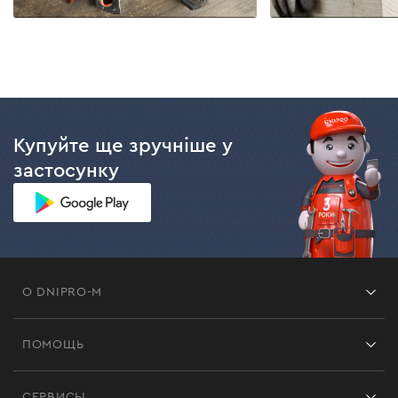
Купуйте ще зручніше у
застосунку
О DNIPRO-M
Франшиза
ПОМОЩЬ
Отзывы
Контакты
Блог
СЕРВИСЫ