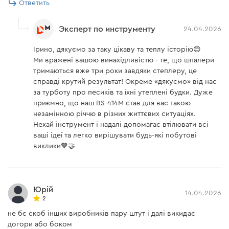
Ответить
Эксперт по инструменту
24.04.2026
Ірино, дякуємо за таку цікаву та теплу історію😊
Ми вражені вашою винахідливістю - те, що шпалери
тримаються вже три роки завдяки степлеру, це
справді крутий результат! Окреме «дякуємо» від нас
за турботу про песиків та їхні утеплені будки. Дуже
приємно, що наш BS-414М став для вас такою
незамінною річчю в різних життєвих ситуаціях.
Нехай інструмент і надалі допомагає втілювати всі
ваші ідеї та легко вирішувати будь-які побутові
виклики🧡🤝
Юрій
14.04.2026
2
не бє скоб інших виробників пару штут і далі викидає
догори або боком