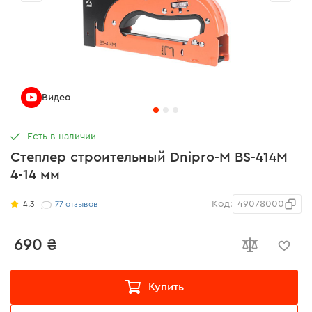
Видео
Есть в наличии
Степлер строительный Dnipro-M BS-414М
4-14 мм
Код:
49078000
4.3
77
отзывов
690 ₴
Купить