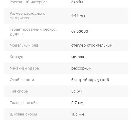
● рессорный механизм удара – увеличивает силу и
Расходный материал
скобы
точность забивания;:
Размер расходного
4-14 мм
● механизм быстрой зарядки скоб;
материала
● плавный регулятор силы удара;
Гарантированный ресурс,
● рабочий ресурс – от 50 000 ударов;
от 50000
ударов
● страна-производитель – Индия.
Модельный ряд
степлер строительный
Корпус
металл
Механизм удара
рессорный
Особенности
быстрый заряд скоб
Тип скобы
53 (А)
Толщина скобы
0,7 мм
Ширина скобы
11,3 мм