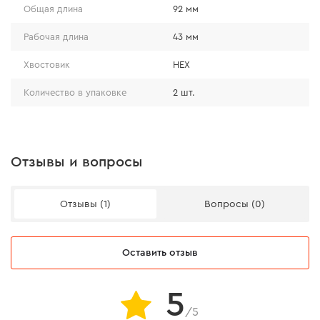
повышенной прочностью и износостойкостью.
Общая длина
92 мм
• Имеет специальное оксидное покрытие. Оно
Рабочая длина
43 мм
уменьшает трение между сверлом и материалом,
снижая нагрев во время работы, способствует
Хвостовик
HEX
лучшему отведению стружки, уменьшая вероятность
Количество в упаковке
2 шт.
ее налипания, и предотвращает закупорку канавок.
Отзывы и вопросы
Отзывы (1)
Вопросы (0)
Оставить отзыв
5
/5