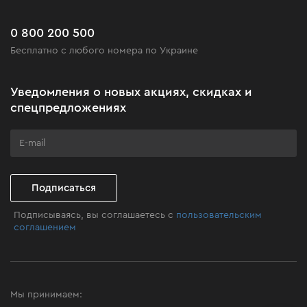
Сервис
Доставка и оплата
Новинки
Часто задаваемые вопросы
0 800 200 500
Черная пятница
Бесплатно с любого номера по Украине
Новости
Акционные наборы
Уведомления о новых акциях, скидках и
Бизнес-клиентам
спецпредложениях
Программа лояльности
Клуб мастерства
Подписаться
Подписываясь, вы соглашаетесь с
пользовательским
соглашением
Мы принимаем: