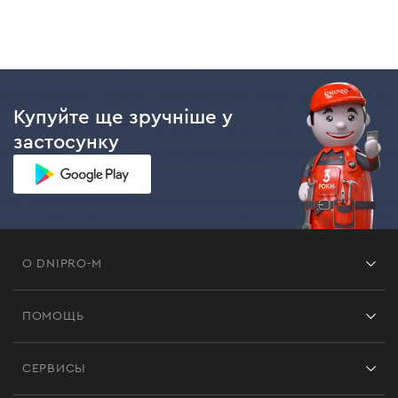
Купуйте ще зручніше у
застосунку
О DNIPRO-M
Франшиза
ПОМОЩЬ
Отзывы
Контакты
Блог
СЕРВИСЫ
Возврат
Работа