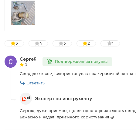
5
4
3
2
1
Сергей
Подтвержденная покупка
5
Свердло якісне, використовував і на керамічній плиткі і
Ответить
Эксперт по инструменту
Сергію, дуже приємно, що ви гідно оцінили якість све
Бажаємо й надалі приємного користування 🤝