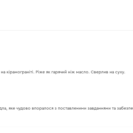
 на кірамограніті. Ріже як гарячий ніж масло. Сверлив на суху.
рдла, яке чудово впоралося з поставленими завданнями та забезп