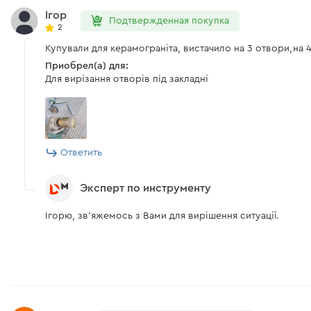
Ігор
Подтвержденная покупка
2
Купували для керамограніта, вистачило на 3 отвори,на 
Приобрел(а) для:
Для вирізання отворів під закладні
Ответить
Эксперт по инструменту
Ігорю, зв'яжемось з Вами для вирішення ситуації.