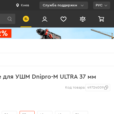
Киев
Служба поддержки
РУС
Viber
WhatsApp
Telegram
Facebook
E-mail
0 800 200 500
 для УШМ Dnipro-M ULTRA 37 мм
Бесплатно по
Украине
Код товара:
49724009