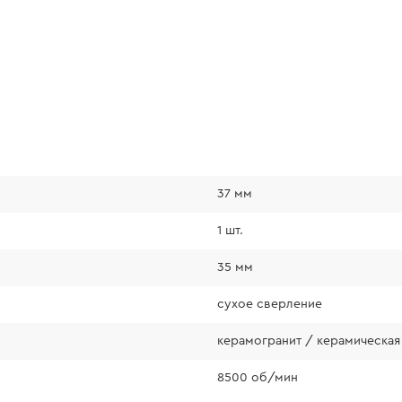
37 мм
1 шт.
35 мм
cухое сверление
керамогранит / керамическая 
8500 об/мин