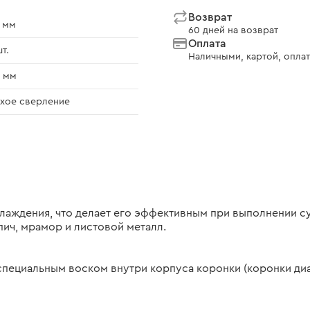
Возврат
 мм
60 дней на возврат
Оплата
шт.
Наличными, картой, оплат
 мм
хое сверление
хлаждения, что делает его эффективным при выполнении с
рпич, мрамор и листовой металл.
пециальным воском внутри корпуса коронки (коронки диа