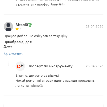
а результат - професійним💎✨
Віталій
28.04.2026
5
Працює добре, не очікував за таку ціну!
Приобрел(а) для:
Дому
Ответить
Эксперт по инструменту
28.04.2026
Віталію, дякуємо за відгук!
Нехай ремонтні справи вдома завжди проходять
легко та якісно🤝