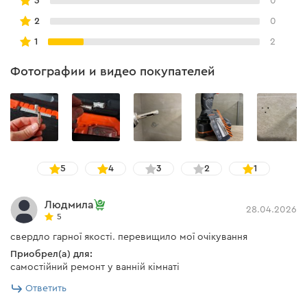
3
0
2
0
1
2
Фотографии и видео покупателей
5
4
3
2
1
Людмила
28.04.2026
5
свердло гарної якості. перевищило мої очікування
Приобрел(а) для:
самостійний ремонт у ванній кімнаті
Ответить