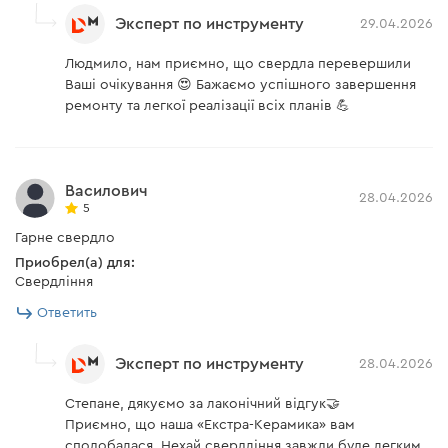
Эксперт по инструменту
29.04.2026
Людмило, нам приємно, що свердла перевершили
Ваші очікування 😍 Бажаємо успішного завершення
ремонту та легкої реалізації всіх планів 💪
Василович
28.04.2026
5
Гарне свердло
Приобрел(а) для:
Свердління
Ответить
Эксперт по инструменту
28.04.2026
Степане, дякуємо за лаконічний відгук🤝
Приємно, що наша «Екстра-Керамика» вам
сподобалася. Нехай свердління завжди буде легким,