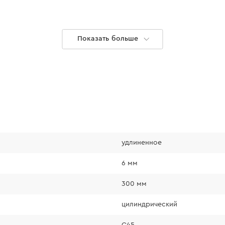
Показать больше
удлиненное
Плавный от
6 мм
300 мм
Широкие канавки 
цилиндрический
стружки во время 
комфорта при све
С45