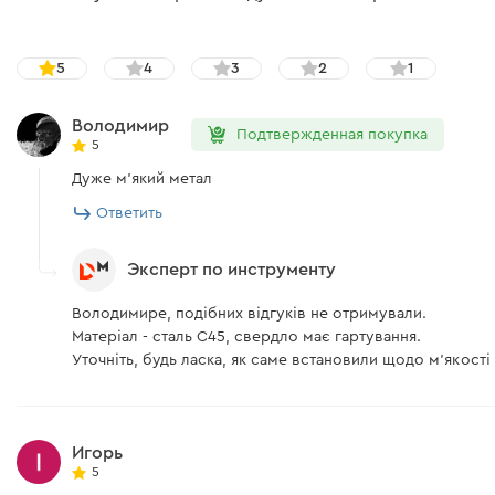
5
4
3
2
1
Володимир
Подтвержденная покупка
5
Дуже м'який метал
Ответить
Эксперт по инструменту
Володимире, подібних відгуків не отримували.
Матеріал - сталь С45, свердло має гартування.
Уточніть, будь ласка, як саме встановили щодо м'якості
Игорь
5