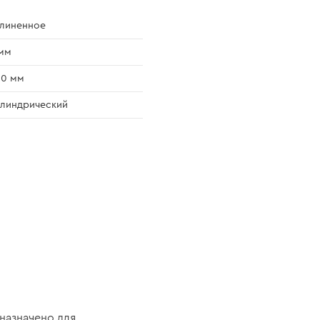
линенное
мм
00 мм
линдрический
дназначено для