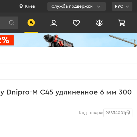
Киев
Служба поддержки
РУС
Viber
WhatsApp
Telegram
Facebook
E-mail
0 800 200 500
у Dnipro-M С45 удлиненное 6 мм 300
Бесплатно по
Украине
Код товара:
98834001