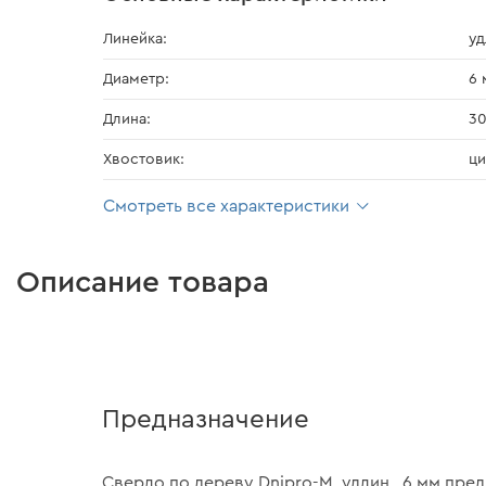
Линейка:
уд
Диаметр:
6 
Длина:
3
Хвостовик:
ци
Смотреть все характеристики
Описание товара
Предназначение
Сверло по дереву Dnipro-M, удлин., 6 мм пре