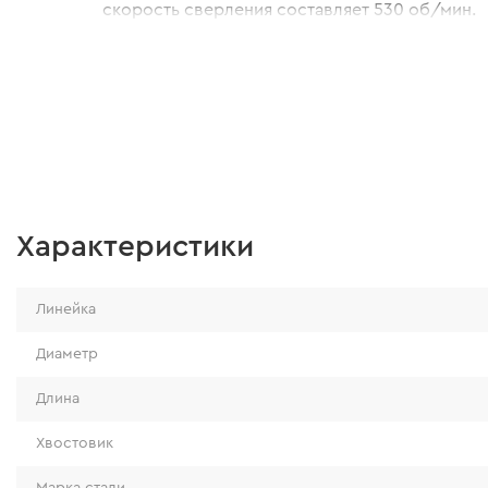
скорость сверления составляет 530 об/мин.
Характеристики
Линейка
Диаметр
Длина
Хвостовик
Марка стали