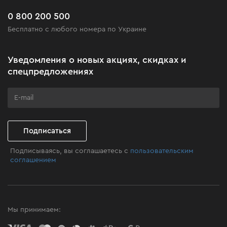
Новинки
Часто задаваемые вопросы
0 800 200 500
Черная пятница
Бесплатно с любого номера по Украине
Новости
Акционные наборы
Уведомления о новых акциях, скидках и
Бизнес-клиентам
спецпредложениях
Программа лояльности
Клуб мастерства
Подписаться
Подписываясь, вы соглашаетесь с
пользовательским
соглашением
Мы принимаем: