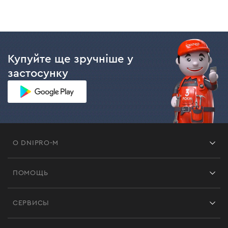
Купуйте ще зручніше у
застосунку
О DNIPRO-M
Франшиза
ПОМОЩЬ
Отзывы
Контакты
Блог
СЕРВИСЫ
Возврат
Работа
Сервис
Доставка и оплата