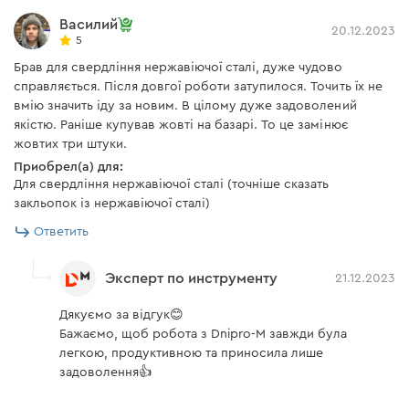
Василий
20.12.2023
5
Брав для свердління нержавіючої сталі, дуже чудово
справляється. Після довгої роботи затупилося. Точить їх не
вмію значить іду за новим. В цілому дуже задоволений
якістю. Раніше купував жовті на базарі. То це замінює
жовтих три штуки.
Приобрел(а) для:
Для свердління нержавіючої сталі (точніше сказать
закльопок із нержавіючої сталі)
Ответить
Эксперт по инструменту
21.12.2023
Дякуємо за відгук😊
Бажаємо, щоб робота з Dnipro-M завжди була
легкою, продуктивною та приносила лише
задоволення👍