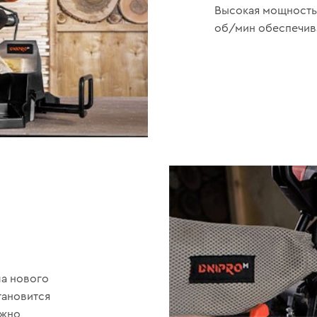
Высокая мощность 
об/мин обеспечива
ла нового
тановится
ожно