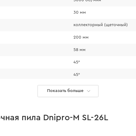
диска глубина про
30 мм
коллекторный (щеточный)
200 мм
58 мм
45°
45°
45°
Показать больше
0°
ированному диску
торый есть в
есть
ная пила Dnipro-M SL-26L
уществлять распил
нет