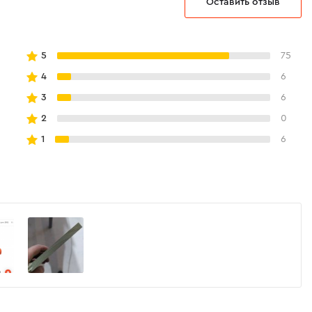
Оставить отзыв
5
75
4
6
3
6
2
0
1
6
РОТЯЖКИ
готовок до 300 мм возможен благодаря
. Использование линейных подшипников
ному ходу пильного узла по направляющих.