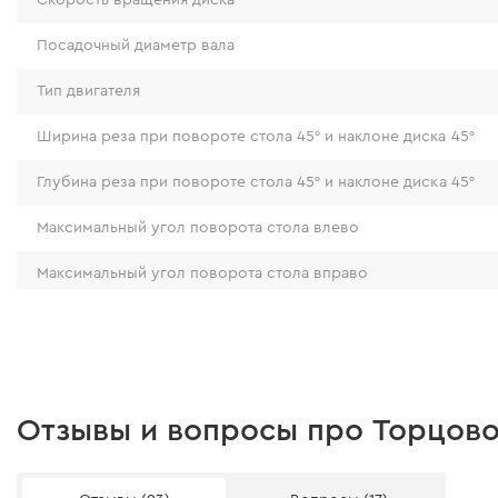
Посадочный диаметр вала
Тип двигателя
Ширина реза при повороте стола 45° и наклоне диска 45°
Глубина реза при повороте стола 45° и наклоне диска 45°
Максимальный угол поворота стола влево
Максимальный угол поворота стола вправо
ЧИСТОТА РЕЗА
Максимальный угол наклона пильного диска влево
Максимальный угол наклона пильного диска вправо
Чистота реза сохраняется благодаря сбаланс
на 48 зубов с твердосплавными напайками, ко
Ограничитель глубины реза
Отзывы и вопросы про Торцовоч
комплекте. Его диаметр 255 мм позволяет ос
Регулировка скорости
глубиной до 90 мм.