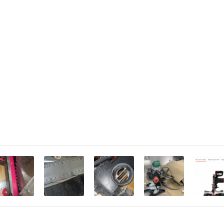
нет
есть
есть
38 мм
32 мм
19,5 кг
3 м
СИСТЕМА П
+5 до +40 °С
Распил широких за
-5 до +40 °С
системе протяжки
98.5 дБА
способствует плав
111 дБА