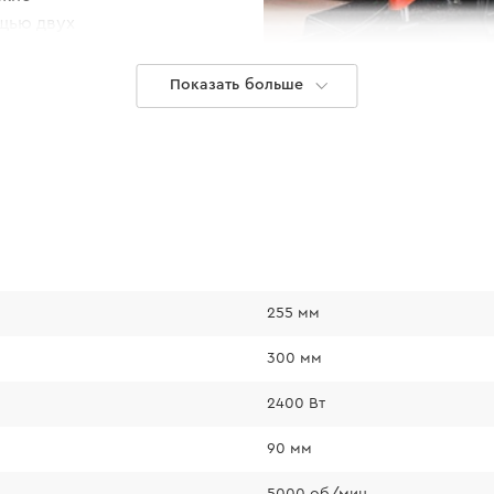
ощью двух
Показать больше
255 мм
РЕЗ ПОД Н
300 мм
2400 Вт
Выполнение углово
реализовано благо
90 мм
пределах 90-45°. 
5000 об/мин