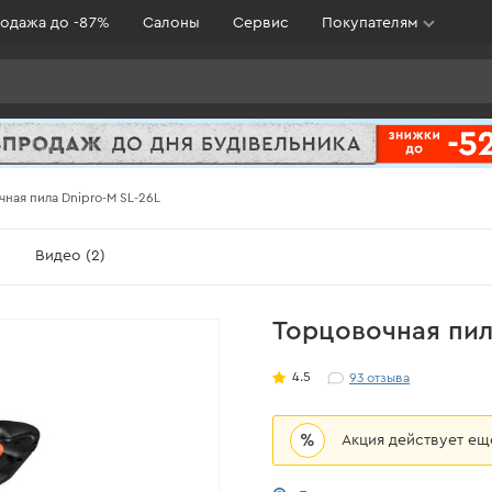
одажа до -87%
Салоны
Сервис
Покупателям
ная пила Dnipro-M SL-26L
)
Видео (2)
Торцовочная пил
4.5
93
отзыва
%
Акция действует е