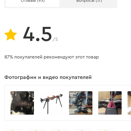
Отзывы (93)
Вопросы (17)
Плавный пуск
Лазер
LED-подсветка
4.5
Внешний диаметр патрубка
/5
Внутренний диаметр патрубка
87% покупателей рекомендуют этот товар
Вес
Длина сетевого кабеля
Фотографии и видео покупателей
Допустимая температура использования
Допустимая температура транспортировки и хранения
Уровень звукового давления LPA
Уровень мощности шума LWA