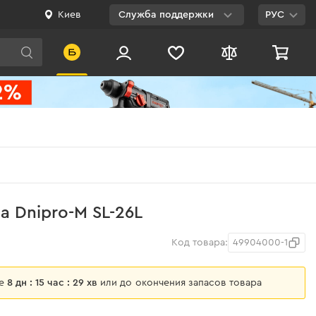
Киев
Служба поддержки
РУС
Viber
WhatsApp
Telegram
Facebook
E-mail
0 800 200 500
а Dnipro-M SL-26L
Бесплатно по
Украине
Код товара:
49904000-1
ще
8 дн : 15 час : 29 хв
или до окончения запасов товара