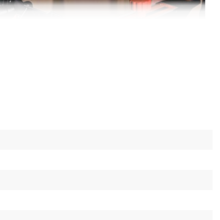
АКЛОНОМ
го, наклонного и комбинированного реза
даря наклону диска до 45° и повороту стола в
При максимальном повороте стола и наклоне