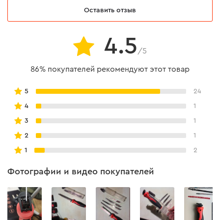
Оставить отзыв
Сфера применения
4.5
Работа с деревом:
/5
обеспечивает быструю резку
древесины, в частности крупных и тяжелых
86% покупателей рекомендуют этот товар
заготовок.
Работа с металлом:
удобно использовать для
5
24
резки металла благодаря специальным полотнам
4
1
для лобзиков и сабельных пил.
3
1
Работа с пластиком и другими материалами:
2
1
можно использовать полотна, подходящие для
1
2
различных материалов.
Строительные и ремонтные работы:
помогает
Фотографии и видео покупателей
при выполнении различных задач на объектах.