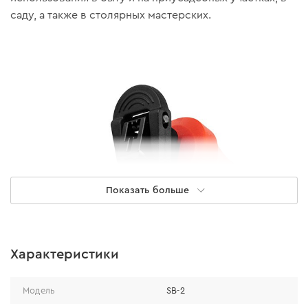
саду, а также в столярных мастерских.
Показать больше
Характеристики
Преимущества и особенности
Модель
SB-2
Универсальность.
Держатель подходит для