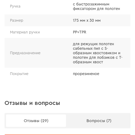
полотен как для сабельных пил, так и для
с быстрозажимным
Ручка
фиксатором для полотен
лобзиков, что позволяет использовать его для
различных задач.
Размер
175 мм x 30 мм
Удобная фиксация полотна.
На рукоятке
Материал ручки
PP+TPR
расположен надежный быстрозажимной
фиксатор, позволяющий заменить полотно
для режущих полотен
сабельных пил с S-
одним нажатием на рычаг без использования
Предназначение
образным хвостовиком и
дополнительных инструментов.
полотен для лобзиков с Т-
образным хвост
Прочный и долговечный материал.
Держатель
изготовлен из материала TPR, что обеспечивает
Покрытие
прорезиненое
его надежность и длительный срок службы даже
при интенсивном использовании.
Легкость в использовании.
Благодаря
Отзывы и вопросы
эргономичному дизайну и простому процессу
установки полотна, вы не потратите много
времени на настройку инструмента.
Отзывы (29)
Вопросы (7)