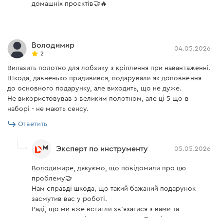
домашніх проєктів🤝🔥
Володимир
04.05.2026
2
Вилазить полотно для лобзику з кріплення при навантаженні.
Шкода, давненько придивився, подарували як доповнення
до основного подарунку, але виходить, що не дуже.
Не використовував з великим полотном, але ці 5 що в
наборі - не мають сенсу.
Ответить
Эксперт по инструменту
05.05.2026
Володимире, дякуємо, що повідомили про цю
проблему🤝
Нам справді шкода, що такий бажаний подарунок
засмутив вас у роботі.
Раді, що ми вже встигли зв’язатися з вами та