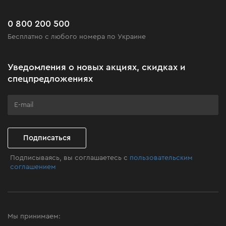
Сервис
Доставка и оплата
Новинки
Часто задаваемые вопросы
0 800 200 500
Черная пятница
Бесплатно с любого номера по Украине
Новости
Акционные наборы
Уведомления о новых акциях, скидках и
Бизнес-клиентам
спецпредложениях
Программа лояльности
Клуб мастерства
Подписаться
Подписываясь, вы соглашаетесь с
пользовательским
соглашением
Мы принимаем: