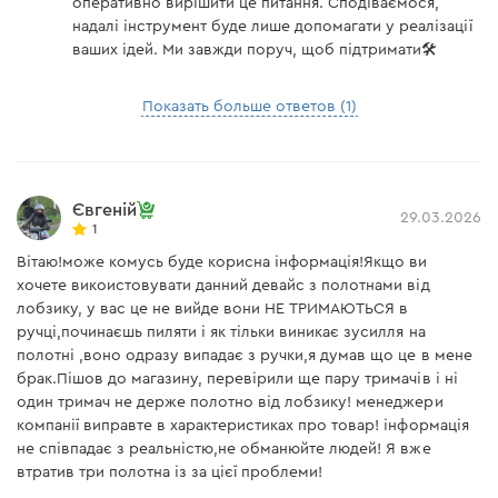
оперативно вирішити це питання. Сподіваємося,
надалі інструмент буде лише допомагати у реалізації
ваших ідей. Ми завжди поруч, щоб підтримати🛠️
Показать больше ответов (1)
Євгеній
29.03.2026
1
Вітаю!може комусь буде корисна інформація!Якщо ви
хочете викоистовувати данний девайс з полотнами від
лобзику, у вас це не вийде вони НЕ ТРИМАЮТЬСЯ в
ручці,починаєшь пиляти і як тільки виникає зусилля на
полотні ,воно одразу випадає з ручки,я думав що це в мене
брак.Пішов до магазину, перевірили ще пару тримачів і ні
один тримач не держе полотно від лобзику! менеджери
компанії виправте в характеристиках про товар! інформація
не співпадає з реальністю,не обманюйте людей! Я вже
втратив три полотна із за цієї проблеми!