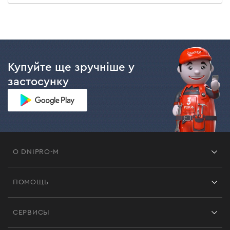
Купуйте ще зручніше у
застосунку
О DNIPRO-M
Франшиза
ПОМОЩЬ
Отзывы
Контакты
Блог
СЕРВИСЫ
Возврат
Работа