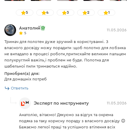
Безопасное использование
5
4
3
2
1
Анатолий
Двухкомпонентная TPR рукоятка не
11.05.2026
5
выскальзывает во время интенсивной работы
Тримач для полотен дуже зручний в користуванні. З
благодаря прорезиненному покрытию, а также
власного досвіду можу порадити :щоб полотно для лобзика
имеет эргономичную форму для удобного хвата.
не випадало в процесі роботи,притискайте великим пальцем
Держатель имеет специальный механизм
полукруглий важіль,і проблем не буде. Полотна для
фиксации, который надежно удерживает
шабельної пили тримаються надійно.
полотно на месте, предотвращая его случайный
Приобрел(а) для:
Для домашніх потреб
вылет во время работы. Это обеспечивается
конструкцией, позволяющей легко вставлять
Ответить
полотно и надежно зафиксировать его в
держателе.
Эксперт по инструменту
11.05.2026
Анатолію, вітаємо! Дякуємо за відгук та окрема
подяка за таку корисну пораду з власного досвіду 😊
Бажаємо легкої праці та успішного втілення всіх