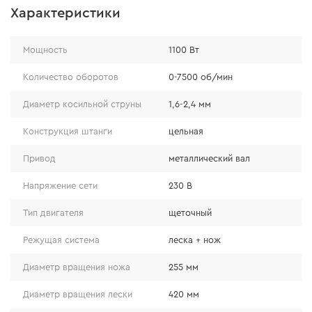
Мощность электродвигателя составляет 1100 Вт,
Характеристики
что обеспечивает вращение редуктора со
скоростью
7500 об/мин
. В модели Dnipro-M 110
Мощность
1100 Вт
реализована возможность использовать два типа
режущих насадок: металлический 3Т нож с
Количество оборотов
0-7500 об/мин
шириной покоса
255 мм
и полуавтоматическую
катушку с шириной покоса
420 мм
. Это позволяет
Диаметр косильной струны
1,6-2,4 мм
ускорить работу, вне зависимости от густоты
Конструкция штанги
цельная
поросли.
Привод
металлический вал
Напряжение сети
230 В
Тип двигателя
щеточный
Режущая система
леска + нож
Диаметр вращения ножа
255 мм
Диаметр вращения лески
420 мм