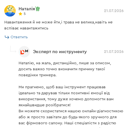
От диаметра диска, длины лески или ножей
Наталія
21.07.2026
зависит радиус зоны действия триммера.
5
Навантаження й не може йти,і трава не велика,навіть не
вспіває навантажитись
Ответить
Эксперт по инструменту
21.07.2026
Наталію, на жаль, дистанційно, лише за описом,
досить важко точно визначити причину такої
поведінки тримера.
Ми прагнемо, щоб ваш інструмент працював
ідеально та дарував тільки позитивні емоції від
використання, тому дуже хочемо допомогти вам
якнайшвидше розібратися!
Ви можете скористатися нашою онлайн-діагностикою
або ж просто завітати до будь-якого зручного для
вас фірмового салону. Наші спеціалісти з радістю