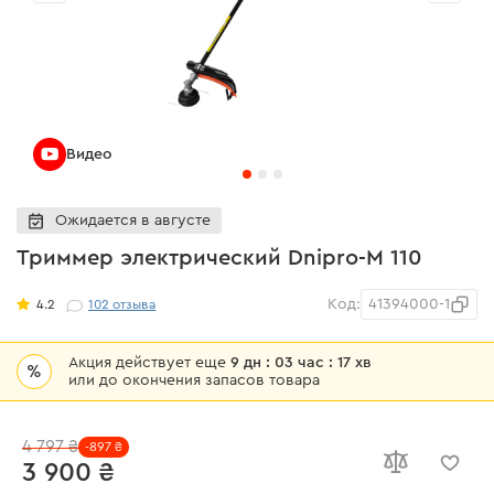
Видео
Ожидается в августе
Триммер электрический Dnipro-M 110
Код:
41394000-1
4.2
102
отзыва
Акция действует еще
9 дн : 03 час : 17 хв
%
или до окончения запасов товара
4 797 ₴
-897 ₴
3 900 ₴