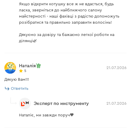
работать с еще большим удобством, снижая
Якщо відкрити котушку все ж не вдасться, будь
усталость в процессе работы.
ласка, зверніться до найближчого салону
майстерності - наші фахівці з радістю допоможуть
розібратися та правильно заправити волосінь!
Дякуємо за довіру та бажаємо легкої роботи на
ділянці🌿
Комплектация
Расширенная комплектация триммера включает в
Наталія
себя все необходимые аксессуары и расходные
21.07.2026
5
материалы: полуавтоматическую катушку, леску,
Дякую Вам!!!
3Т нож и смягченную плечевую накладку. Это
позволяет сразу приступить к работе.
Ответить
Эксперт по инструменту
21.07.2026
Наталіє, ми завжди поруч🧡
Комплектующие для триммера