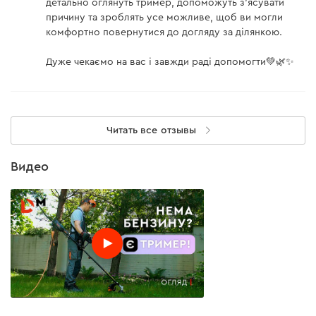
детально оглянуть тример, допоможуть з'ясувати
причину та зроблять усе можливе, щоб ви могли
комфортно повернутися до догляду за ділянкою.
Дуже чекаємо на вас і завжди раді допомогти💚🌿✨
Ножи
Используется при работе с мотокосами для
скашивания высокой и густой травы, кустов,
Читать все отзывы
сухостоя и молодых деревьев до 30 мм.
Косить триммером, на котором установлен корд
Видео
или леска — безопасней, чем работать ножами.
Однако эффективность работы будет ниже. Лучше
всегда подбирать расходники под определенные
задачи и комбинировать их использование.
Катушки с леской