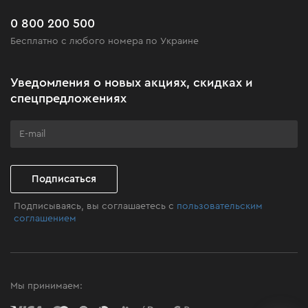
Новинки
Вы также можете приобрести
Часто задаваемые вопросы
0 800 200 500
Черная пятница
другие комплектующие
Бесплатно с любого номера по Украине
Новости
Акционные наборы
Уведомления о новых акциях, скидках и
Бизнес-клиентам
спецпредложениях
Программа лояльности
Клуб мастерства
Подписаться
Подписываясь, вы соглашаетесь с
пользовательским
соглашением
Мы принимаем: