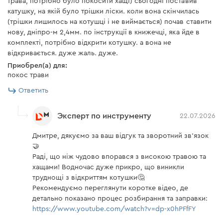
трава, потрібно було покосити хащі) сьогодні поставив
Ключ шестигранный 5 мм
1 шт.
катушку, на якій було трішки ліски. коли вона скінчилась
(трішки лишилось на котушці і не виймається) почав ставити
Комплект крепежных
нову, дніпро-м 2,4мм. по інструкції в книжечці, яка йде в
1 шт.
винтов
комплекті, потрібно відкрити котушку. а вона не
відкривається. дуже жаль. дуже.
Наплечный ремень
1 шт.
Приобрел(а) для:
Эргономика и комфорт
покос трави
Неподвижный режущий
1 шт.
нож
Ответить
D-образная рукоятка будет одинаково удобной
Нож (3Т)
1 шт.
в работе как для правшей, так и для левшей.
Эксперт по инструменту
22.07.2026
Сама форма рукоятки делает триммер более
Дмитре, дякуємо за ваш відгук та зворотний зв'язок
Инструкция пользователя
маневренным.
🤝
Раді, що ніж чудово впорався з високою травою та
Особенности конструкции позволяют легче
Скачать инструкцию к "Триммер электрический Dnipro-
хащами! Водночас дуже прикро, що виникли
справляться с кустами, которые находятся
M 110"
труднощі з відкриттям котушки🤔
вплотную к препятствиям: стенам, бордюрам и
Рекомендуємо переглянути коротке відео, де
т.д.
детально показано процес розбирання та заправки:
https://www.youtube.com/watch?v=dp-x0hPFfFY
Смягченная плечевая накладка позволяет