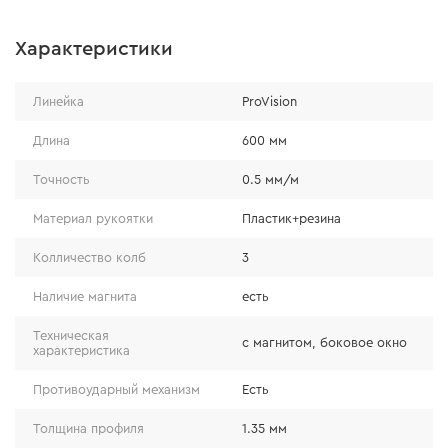
Характеристики
Главные особенности
Линейка
ProVision
- максимальное отклонение уровня составляет всего
Длина
600 мм
0,5 мм/м;
Точность
0.5 мм/м
- благодаря увеличенной центральной колбе
исключается искажение пузырька даже при
Материал рукоятки
Пластик+резина
просмотре под углом;
Колличество колб
3
- три колбы – для достижения наилучшего результата.
Наличие магнита
есть
Кроме того, данный уровень имеет фрезеровку, что
Техническая
позволяет использовать его даже на загрязненной
с магнитом, боковое окно
характеристика
поверхности. Также стоит отметить длительный срок
Противоударный механизм
Есть
гарантии на точность, который составляет 5 лет.
Толщина профиля
1.35 мм