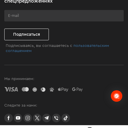
спецпредложениях
Бизнес-клиентам
Программа лояльности
Клуб мастерства
Подписаться
Подписываясь, вы соглашаетесь с
пользовательским
соглашением
Мы принимаем:
Следите за нами:
facebook
youtube
instagram
twitter
telegram
Viber
TikTok