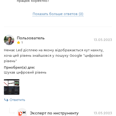
працює коректно?
Показать больше ответов (2)
Пользователь
13.05.2023
1
Немає Led дісплею на якому відображається кут нахилу,
хоча цей рівень знайшовся у пошуку Google "цифровий
рівень"
Приобрел(а) для:
Шукав цифровий рівень
Ответить
Эксперт по инструменту
13.05.2023