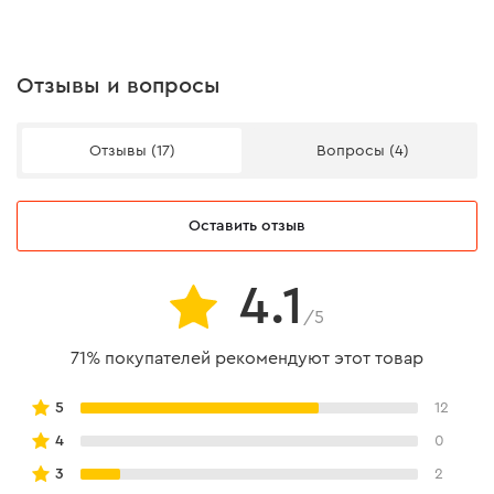
Отзывы и вопросы
Система защиты
Отзывы (17)
Вопросы (4)
Данный инструмент получил надежную систему
защиты от ударов и повреждений. При этом колба
уровня защищена не только от ударов, но и от UV-
Оставить отзыв
излучения. Также стоит отметить наличие
противоударных вставок на торцах уровня.
4.1
/5
Противоударный профиль с ребрами жесткости
имеет толщину 1,35 мм.
71% покупателей рекомендуют этот товар
5
12
4
0
Эргономика
3
2