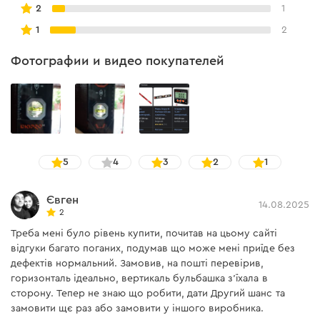
2
1
Уровень РroVision 600 мм производства Dnipro-M
1
2
изготовлен из высококачественных материалов.
Кроме того, специальные прорезиненные ручки TPR
Фотографии и видео покупателей
обеспечивают максимальное удобство в процессе
работы с инструментом.
Благодаря системе Dual View уровень имеет боковое
окошко для максимально удобной работы. Также
стоит отметить наличие магнита для крепления к
5
4
3
2
1
металлическим поверхностям и линейки по всей
длине уровня.
Євген
14.08.2025
2
Треба мені було рівень купити, почитав на цьому сайті
відгуки багато поганих, подумав що може мені приїде без
дефектів нормальний. Замовив, на пошті перевірив,
горизонталь ідеально, вертикаль бульбашка з'їхала в
сторону. Тепер не знаю що робити, дати Другий шанс та
замовити щє раз або замовити у іншого виробника.