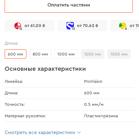
Оплатить частями
от 61.20 ₴
от 70.62 ₴
от 1
15
13
8
Длина:
600 мм
800 мм
1000 мм
1200 мм
1500 мм
Основные характеристики
Линейка:
ProVision
Длина:
600 мм
Точность:
0.5 мм/м
Материал рукоятки:
Пластик+резина
Смотреть все характеристики