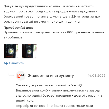
Дивує те що представники компанії взагалі не читають
відгуки про свою продукцію та продовжують продавати
бракований товар, погані відгуки є ще у 22-му році за три
роки вони взагалі не змогли вирішити це питання
Приобрел(а) для:
Причина покупки функціонал якого за 800 грн немає у інших
виробників
Ответить
Эксперт по инструменту
14.08.2025
Євгене, дякуємо за зворотний зв’язок🤝
Вирівнювання колб у рівнях виконується на заводі
відносно однієї базової площини - довгої сторони з
розміткою.
Перевірка точності по інших гранях може дати