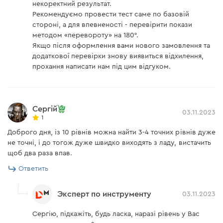
некоректний результат.
Рекомендуємо провести тест саме по базовій
стороні, а для впевненості - перевірити покази
методом «перевороту» на 180°.
Якщо після оформлення вами нового замовлення та
додаткової перевірки знову виявиться відхилення,
прохання написати нам під цим відгуком.
Сергій
03.11.2023
1
Доброго дня, із 10 рівнів можна найти 3-4 точних рівнів дуже
не точні, і до тогож дуже швидко виходять з ладу, вистачить
щоб два раза впав.
Ответить
Эксперт по инструменту
03.11.2023
Сергію, підкажіть, будь ласка, наразі рівень у Вас