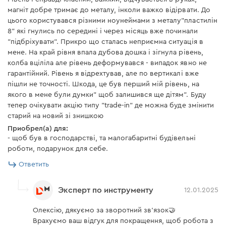
магніт добре тримає до металу, інколи важко відірвати. До
цього користувався різними ноунеймами з металу"пластилін
8" які гнулись по середині і через місяць вже починали
"підбріхувати". Прикро що сталась неприємна ситуація в
мене. На край рівня впала дубова дошка і зігнула рівень,
колба вціліла але рівень деформувався - випадок явно не
гарантійний. Рівень я відрехтував, але по вертикалі вже
пішли не точності. Шкода, це був перший мій рівень, на
якого в мене були думки" щоб залишився ще дітям". Буду
тепер очікувати акцію типу "trade-in" де можна буде змінити
старий на новий зі знишкою
Приобрел(а) для:
- щоб був в господарстві, та малогабаритні будівельні
роботи, подарунок для себе.
Ответить
Эксперт по инструменту
12.01.2025
Олексію, дякуємо за зворотний зв'язок🤝
Врахуємо ваш відгук для покращення, щоб робота з