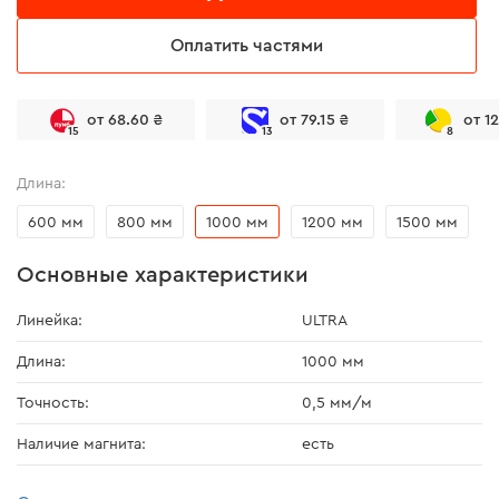
Оплатить частями
от 68.60 ₴
от 79.15 ₴
от 1
15
13
8
Длина:
600 мм
800 мм
1000 мм
1200 мм
1500 мм
Основные характеристики
Линейка:
ULTRA
Длина:
1000 мм
Точность:
0,5 мм/м
Наличие магнита:
есть