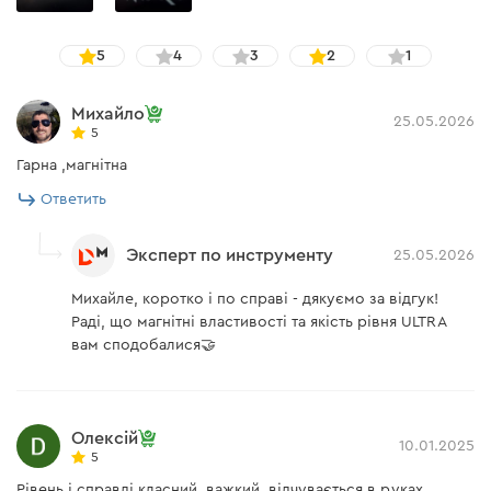
5
4
3
2
1
Михайло
25.05.2026
5
Гарна ,магнітна
Ответить
Эксперт по инструменту
25.05.2026
Михайле, коротко і по справі - дякуємо за відгук!
Раді, що магнітні властивості та якість рівня ULTRA
вам сподобалися🤝
Олексій
10.01.2025
5
Рівень і справді класний, важкий, відчувається в руках,