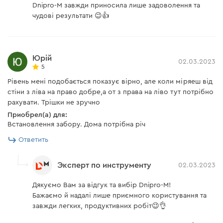
Dnipro-M завжди приносила лише задоволення та
чудові результати 😉👍
Юрій
02.03.2023
5
Рівень мені подобається показує вірно, але коли міряеш від
стіни з ліва на право добре,а от з права на ліво тут потрібно
рахувати. Трішки не зручно
Приобрел(а) для:
Встановлення забору. Дома потрібна річ
Ответить
Эксперт по инструменту
02.03.2023
Дякуємо Вам за відгук та вибір Dnipro-M!
Бажаємо й надалі лише приємного користування та
завжди легких, продуктивних робіт😉👌