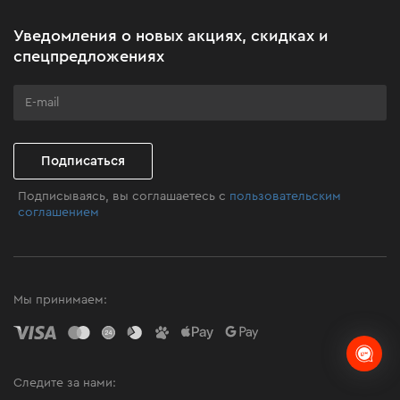
Акционные наборы
Уведомления о новых акциях, скидках и
Бизнес-клиентам
спецпредложениях
Программа лояльности
Клуб мастерства
Подписаться
Подписываясь, вы соглашаетесь с
пользовательским
соглашением
Мы принимаем:
Следите за нами: