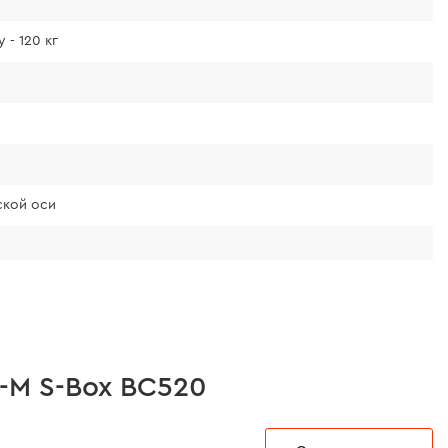
- 120 кг
ской оси
реждениям
-M S-Box BC520