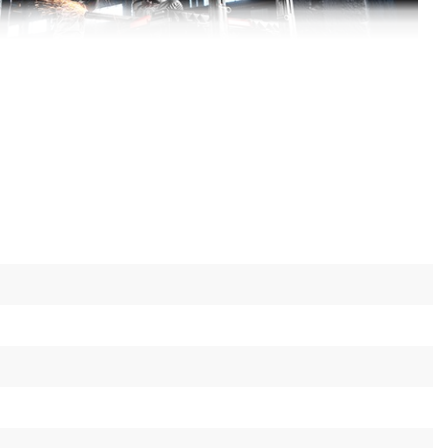
онструкция
му корпусу с ребрами жесткости ящик имеет
до 100 кг.