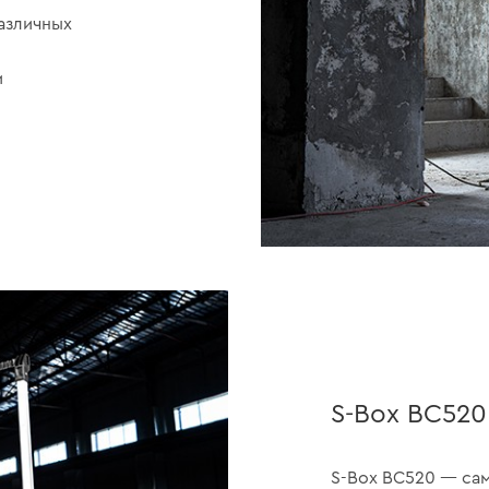
азличных
и
S-Box BC520
S-Box BC520 — сам