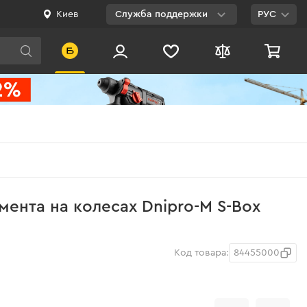
Киев
Служба поддержки
РУС
Viber
WhatsApp
Telegram
Facebook
E-mail
0 800 200 500
мента на колесах Dnipro-M S-Box
Бесплатно по
Украине
Код товара:
84455000