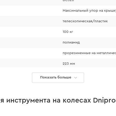
Максимальный упор на крышку 
телескопическая/пластик
100 кг
полиамид
прорезиненные на металличе
223 мм
ударопрочный
Показать больше
усиленные
толстым слоем
стойкий к механическим пов
ировку даже в
 инструмента на колесах Dnipro