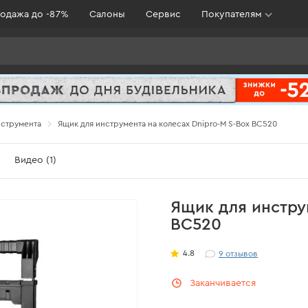
одажа до -87%
Салоны
Сервис
Покупателям
нструмента
Ящик для инструмента на колесах Dnipro-M S-Box BC520
Видео (1)
Ящик для инстру
BC520
4.8
9
отзывов
Заканчивается