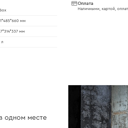
Оплата
Наличными, картой, оплат
Box
1*485*660 мм
7*314*337 мм
 л
в одном месте