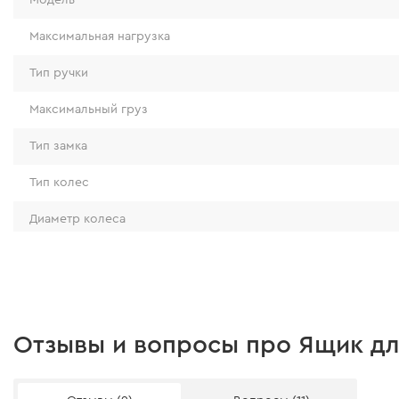
Максимальная нагрузка
Тип ручки
Максимальный груз
Тип замка
Тип колес
Диаметр колеса
Тип корпуса
Проходимость
Петли
Большие колеса диаметром 223 мм покрыты 
Особенности
резины, что обеспечивает удобную транспорт
Отзывы и вопросы про Ящик для
самых сложных условиях.