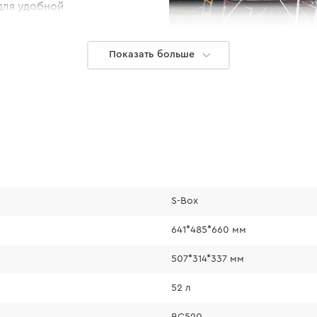
 для удобной
 для распила с
Показать больше
S-Box
641*485*660 мм
Надежная к
507*314*337 мм
Благодаря надежно
52 л
грузоподъемность 
BC520